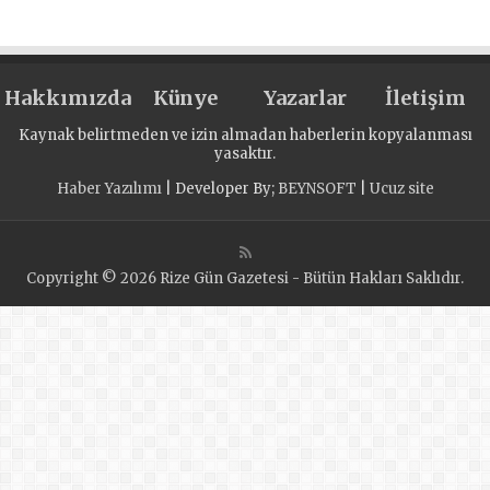
Контракты на
капремонт в 2024
году заключены
Hakkımızda
по 1518 объектам
Künye
Yazarlar
İletişim
образования, на
Kaynak belirtmeden ve izin almadan haberlerin kopyalanması
многих
yasaktır.
приступили к
Haber Yazılımı
| Developer By;
BEYNSOFT
|
Ucuz site
работам
Copyright © 2026 Rize Gün Gazetesi - Bütün Hakları Saklıdır.