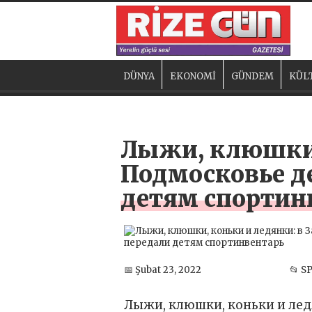
DÜNYA
EKONOMİ
GÜNDEM
KÜL
Лыжи, клюшки, 
Подмосковье д
детям спортин
📅 Şubat 23, 2022
📂 S
Лыжи, клюшки, коньки и лед