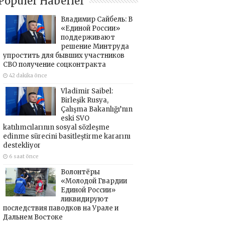
Popüler Haberler
Владимир Сайбель: В
«Единой России»
поддерживают
решение Минтруда
упростить для бывших участников
СВО получение соцконтракта
42 dakika önce
Vladimir Saibel:
Birleşik Rusya,
Çalışma Bakanlığı’nın
eski SVO
katılımcılarının sosyal sözleşme
edinme sürecini basitleştirme kararını
destekliyor
6 saat önce
Волонтёры
«Молодой Гвардии
Единой России»
ликвидируют
последствия паводков на Урале и
Дальнем Востоке