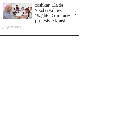
Yoshkar-Ola’da
Nikolai Valuev,
“Sağlıklı Cumhuriyet”
projesiyle tanıştı
1 gün önce