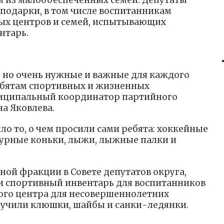
м из малообеспеченных семей. Депутаты
подарки, в том числе воспитанникам
х центров и семей, испытывающих
нтарь.
 но очень нужные и важные для каждого
ебятам спортивных и жизненных
ниципальный координатор партийного
а Яковлева.
ыло то, о чем просили сами ребята: хоккейные
урные коньки, лыжи, лыжные палки и
ой фракции в Совете депутатов округа,
и спортивный инвентарь для воспитанников
го центра для несовершеннолетних
лучили клюшки, шайбы и санки-ледянки.