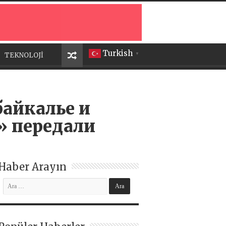
Turkish
TEKNOLOJİ
▼
байкалье и
» передали
Haber Arayın