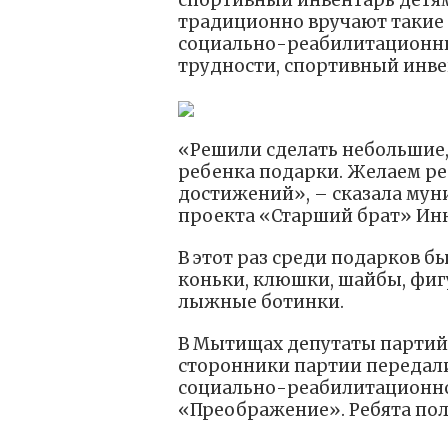
спортивный инвентарь детя
традиционно вручают такие 
социально-реабилитационны
трудности, спортивный инве
«Решили сделать небольшие,
ребенка подарки. Желаем р
достижений», – сказала му
проекта «Старший брат» Инн
В этот раз среди подарков б
коньки, клюшки, шайбы, фиг
лыжные ботинки.
В Мытищах депутаты партийн
сторонники партии передал
социально-реабилитационно
«Преображение». Ребята по