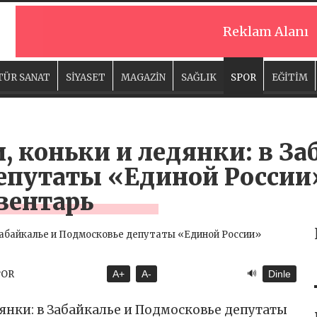
Reklam Alanı
TÜR SANAT
SİYASET
MAGAZİN
SAĞLIK
SPOR
EĞİTİM
коньки и ледянки: в За
епутаты «Единой России
вентарь
🔊
POR
A+
A-
Dinle
янки: в Забайкалье и Подмосковье депутаты