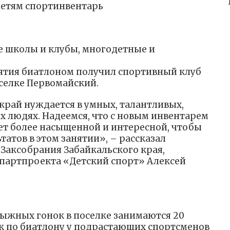
детям спортинвентарь
 школы и клубы, многодетные и
ятия биатлоном получил спортивный клуб
селке Первомайский.
край нуждается в умных, талантливых,
 людях. Надеемся, что с новым инвентарем
ет более насыщенной и интересной, чтобы
татов в этом занятии», – рассказал
Заксобрания Забайкальского края,
партпроекта «Детский спорт» Алексей
лыжных гонок в поселке занимаются 20
ок по биатлону у подрастающих спортсменов