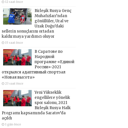
12 saat önce
Birleşik Rusya Genç
Muhafızları’ndan
gönüllüler, Ural ve
Uzak Doğu’daki
sellerin sonuçlarını ortadan
kaldırmaya yardımcı oluyor
15 saat önce
В Саратове по
Народной
программе «Единой
России»-2021
открылся адаптивный спортзал
«Новая высота»
23 saat önce
Yeni Yükseklik
engellilere yönelik
spor salonu, 2021
Birleşik Rusya Halk
Programı kapsamında Saratov’da
açıldı
1 gün önce