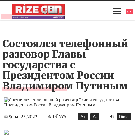
Состоялся телефонный
разговор Главы
государства с
Президентом России
Владимиром Путиным
🔊
📅 Şubat 23, 2022
📂 DÜNYA
A+
A-
Dinle