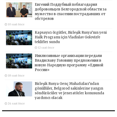
Евгений Поддубный поблагодарил
добровольцев Белгородской области за
мужество в спасении пострадавших от
обстрелов
10 saat önce
Kapsayıcı örgütler, Birleşik Rusya’nın yeni
Halk Programı için Vladislav Golovin’e
teklifler sundu
12 saat önce
Инклюзивные организации передали
Владиславу Головину предложения в
новую Народную программу «Единой
России»
18 saat önce
Birleşik Rusya Genç Muhafızları’ndan
gönüllüler, Belgorod sakinlerine yangın
söndürücüler ve jeneratörler konusunda
yardımcı olacak
24 saat önce