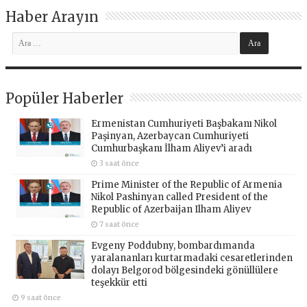
Haber Arayın
Popüler Haberler
Ermenistan Cumhuriyeti Başbakanı Nikol
Paşinyan, Azerbaycan Cumhuriyeti
Cumhurbaşkanı İlham Aliyev’i aradı
3 saat önce
Prime Minister of the Republic of Armenia
Nikol Pashinyan called President of the
Republic of Azerbaijan Ilham Aliyev
7 saat önce
Evgeny Poddubny, bombardımanda
yaralananları kurtarmadaki cesaretlerinden
dolayı Belgorod bölgesindeki gönüllülere
teşekkür etti
9 saat önce