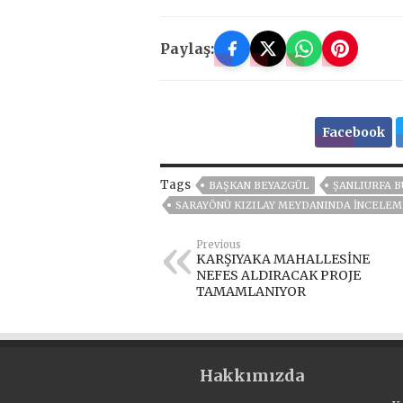
Paylaş:
Facebook
Tags
BAŞKAN BEYAZGÜL
ŞANLIURFA B
SARAYÖNÜ KIZILAY MEYDANINDA İNCELE
Previous
KARŞIYAKA MAHALLESİNE
NEFES ALDIRACAK PROJE
TAMAMLANIYOR
Hakkımızda