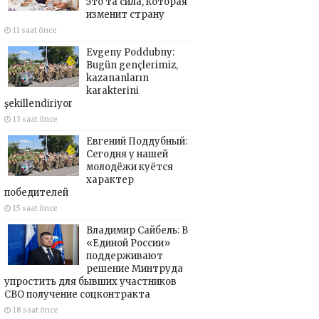
это та сила, которая
изменит страну
11 saat önce
Evgeny Poddubny:
Bugün gençlerimiz,
kazananların
karakterini
şekillendiriyor
13 saat önce
Евгений Поддубный:
Сегодня у нашей
молодёжи куётся
характер
победителей
15 saat önce
Владимир Сайбель: В
«Единой России»
поддерживают
решение Минтруда
упростить для бывших участников
СВО получение соцконтракта
18 saat önce