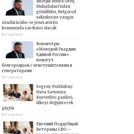
Birleşik Rusya Genç
Muhafızları’ndan
gönüllüler, Belgorod
sakinlerine yangın
söndürücüler ve jeneratörler
konusunda yardımcı olacak
5 saat önce
Волонтёры
«Молодой Гвардии
Единой России»
помогут
белгородцам с огнетушителями и
генераторами
7 saat önce
Evgeny Poddubny:
Hava Savunma
Kuvvetleri gazileri,
ülkeyi değiştirecek
güçtür
9 saat önce
Евгений Поддубный:
Ветераны СВО —