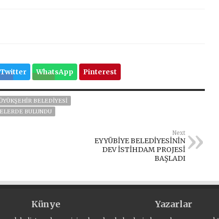
Twitter
WhatsApp
Pinterest
ÜYÜKŞEHIR BELEDIYESI
MELERDE BULUNDU
Next
EYYÜBİYE BELEDİYESİNİN
DEV İSTİHDAM PROJESİ
BAŞLADI
Künye
Yazarlar