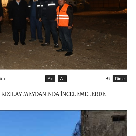
🔊
gün
A+
A-
Dinle
 KIZILAY MEYDANINDA İNCELEMELERDE