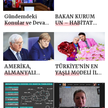
TERÖRİST BAŞINI
MUHATTAP
Gündemdeki
BAKAN KURUM
ALMASINA KARŞI
Konular ve Devam
UN – HABİTAT
ORTAK
Eden
İCRA DİREKTÖRÜ
DEKLERASYON
Faaliyetlerimiz ile
SHARİF İLE
YAYINLAMAYA
İlgili Basın
GÖRÜŞTÜ
DAVET ETTİ
Bilgilendirme
Toplantısı
Düzenlendi
AMERİKA,
TÜRKİYE’NİN EN
ALMANYALI
YAŞLI MODELİ İLE
DOSTLARINI
OBJEKTİFLERE POZ
DANİMARKA
VERDİ
ÜZERİNDEN
DİNLEMİŞ!