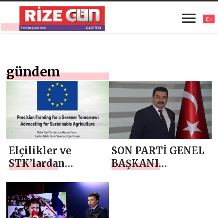
gündem
Elçilikler ve
SON PARTİ GENEL
STK’lardan
BAŞKANI
Sürdürülebilir
ÇOBANOĞLU:
Tarıma Güçlü
SİYASİ PARTİLERİ
Destek
ve. STK LARI
İKTİDARIN