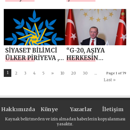
Nişastası Piyasada
SİYASET BİLİMCİ
“G-20, AŞIYA
ÜLKER PİRİYEVA ,“
HERKESİN
YAP’ın XXI
HAKKANİYETLİ
YÜZYILDA
ERİŞİMİNİ
1
2
3
4
5
»
10
20
30
...
Page 1 of 79
AZERBAYCAN
GÜVENCE ALTINA
Last »
TARİHİNE YAZDIĞI
ALMALIDIR”
ZAFER ”
Hakkımızda
Künye
Yazarlar
İletişim
Kaynak belirtmeden ve izin almadan haberlerin kopyalanması
yasaktır.