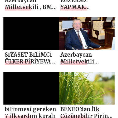
Azerbaycan
EGZERSİZ
Milletvekili , BM
YAPMAK
Güvenlik Konseyi
BAĞIŞIKLIK
kararlarını
SİSTEMİNİ
uyguladık ve
GÜÇLENDİRİR
uluslararası hukuk
uygulamasında
yeni bir gerçeklik
SİYASET BİLİMCİ
Azerbaycan
yarattık”
ÜLKER PİRİYEVA ,
Milletvekili
FRANSA DIŞ
Meşhur
POLİTİKASI
Memmedov,
DEĞİŞMELİ
“Fransa,
Azerbaycan’a
yönelik
önyargılara son
bilinmesi gereken
BENEO’dan İlk
ver!”
7 ilkyardım kuralı
Çözünebilir Pirinç