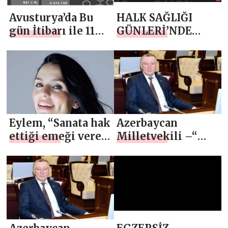
Avusturya’da Bu
HALK SAĞLIĞI
gün İtibarı ile 11
GÜNLERİ’NDE
Nisana Kadar
GÜNDEM BU KEZ
Sokağa Çıkma
“KADIN SAĞLIĞI”
yasağı başladı
OLDU
Eylem, “Sanata hak
Azerbaycan
ettiği emeği veren
Milletvekili –“
herkes, başarıyı
Laçin bölgesi 1
hak eder”
Aralık’ta
kurtarıldı , Dağlık
Karabağ Zaferimiz
kutlu olsun ”