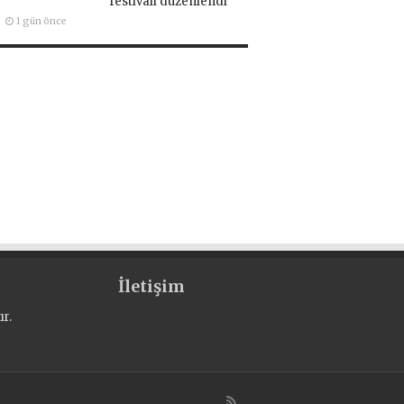
festivali düzenlendi
1 gün önce
İletişim
r.