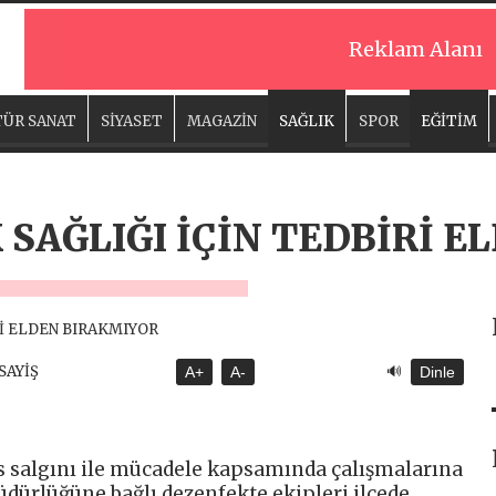
Reklam Alanı
ÜR SANAT
SİYASET
MAGAZİN
SAĞLIK
SPOR
EĞİTİM
 SAĞLIĞI İÇİN TEDBİRİ E
🔊
ASAYİŞ
A+
A-
Dinle
üs salgını ile mücadele kapsamında çalışmalarına
üdürlüğüne bağlı dezenfekte ekipleri ilçede