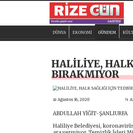
DÜNYA
EKONOMİ
GÜNDEM
KÜLT
HALİLİYE, HALK
BIRAKMIYOR
📅 Ağustos 16, 2020
📂 
ABDULLAH YİĞİT-ŞANLIURFA
Haliliye Belediyesi, koronavir
ara vermiyor. Temizlik İşleri M