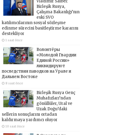
Vladimir Saibel:
Birleşik Rusya,
Çalışma Bakanlığı’nın
eski SVO
katılımcılarının sosyal sözleşme
edinme sürecini basitleştirme kararını
destekliyor
1 saat önce
Волонтёры
«Молодой Гвардии
Единой России»
ликвидируют
последствия паводков на Урале и
Дальнем Востоке
8 saat önce
Birleşik Rusya Genç
Muhafızları’ndan
gönüllüler, Ural ve
Uzak Doğu’daki
sellerin sonuçlarını ortadan
kaldırmaya yardımcı oluyor
10 saat önce