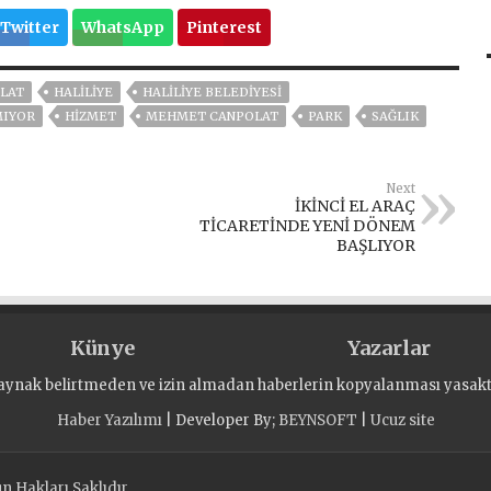
Twitter
WhatsApp
Pinterest
LAT
HALILIYE
HALİLİYE BELEDİYESİ
MIYOR
HİZMET
MEHMET CANPOLAT
PARK
SAĞLIK
Next
İKİNCİ EL ARAÇ
TİCARETİNDE YENİ DÖNEM
BAŞLIYOR
Künye
Yazarlar
aynak belirtmeden ve izin almadan haberlerin kopyalanması yasaktı
Haber Yazılımı
| Developer By;
BEYNSOFT
|
Ucuz site
 Hakları Saklıdır.