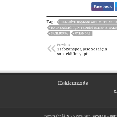
Facebook
Tags
BELEDIYE BAŞKANI MEHMET CANPO
HALK SAĞLIĞI İÇİN TEDBİRİ ELDEN BIRAK
ŞANLIURFA
VATANDAŞ
Previous
Trabzonspor, Jose Sosa için
son teklifini yaptı
Hakkımızda
K
Copyright © 2026 Rize Gün Gazetesi - Bütün