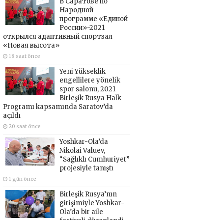
В Саратове по
Народной
программе «Единой
России»-2021
открылся адаптивный спортзал
«Новая высота»
18 saat önce
Yeni Yükseklik
engellilere yönelik
spor salonu, 2021
Birleşik Rusya Halk
Programı kapsamında Saratov’da
açıldı
20 saat önce
Yoshkar-Ola’da
Nikolai Valuev,
“Sağlıklı Cumhuriyet”
projesiyle tanıştı
1 gün önce
Birleşik Rusya’nın
girişimiyle Yoshkar-
Ola’da bir aile