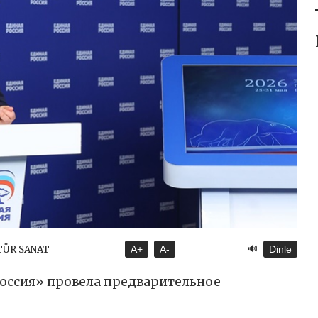
🔊
TÜR SANAT
A+
A-
Dinle
оссия» провела предварительное