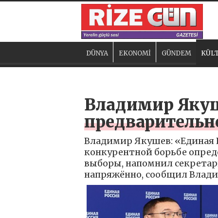
DÜNYA
EKONOMİ
GÜNDEM
KÜLT
Владимир Якуш
предварительно
Владимир Якушев: «Единая Р
конкурентной борьбе опреде
выборы, напомнил секретар
напряжённо, сообщил Влад