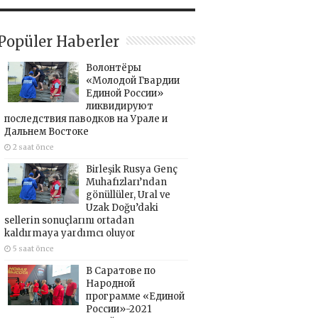
Popüler Haberler
Волонтёры
«Молодой Гвардии
Единой России»
ликвидируют
последствия паводков на Урале и
Дальнем Востоке
2 saat önce
Birleşik Rusya Genç
Muhafızları’ndan
gönüllüler, Ural ve
Uzak Doğu’daki
sellerin sonuçlarını ortadan
kaldırmaya yardımcı oluyor
5 saat önce
В Саратове по
Народной
программе «Единой
России»-2021