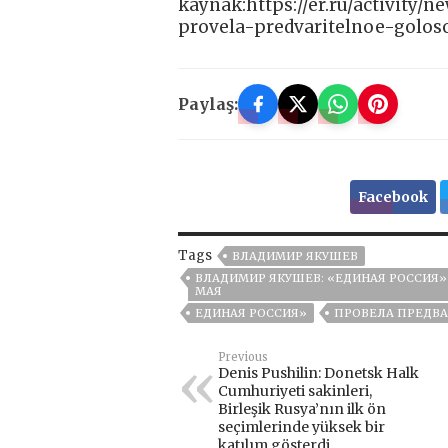
kaynak:https://er.ru/activity/
provela-predvaritelnoe-goloso
Paylaş:
Facebook
Tags
ВЛАДИМИР ЯКУШЕВ
ВЛАДИМИР ЯКУШЕВ: «ЕДИНАЯ РОССИЯ»
МАЯ
ЕДИНАЯ РОССИЯ»
ПРОВЕЛА ПРЕДВАР
Previous
Denis Pushilin: Donetsk Halk
Cumhuriyeti sakinleri,
Birleşik Rusya’nın ilk ön
seçimlerinde yüksek bir
katılım gösterdi