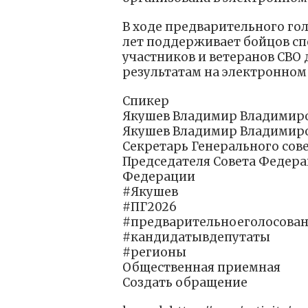
В ходе предварительного го
лет поддерживает бойцов сп
участников и ветеранов СВО
результатам на электронном
Спикер
Якушев Владимир Владимир
Якушев Владимир Владимир
Секретарь Генерального сов
Председателя Совета Федер
Федерации
#Якушев
#ПГ2026
#предварительноеголосова
#кандидатывдепутаты
#регионы
Общественная приемная
Создать обращение