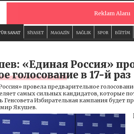
Reklam Alanı
ÜR SANAT
SİYASET
MAGAZİN
SAĞLIK
SPOR
EĞİTİM
ев: «Единая Россия» пр
е голосование в 17-й раз
оссия» провела предварительное голосование в
ляет самых сильных кандидатов, которые пот
ь Генсовета Избирательная кампания будет п
имир Якушев.