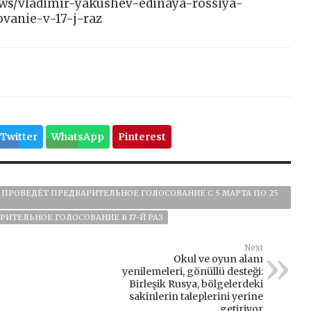
news/vladimir-yakushev-edinaya-rossiya-
vanie-v-17-j-raz
Twitter
WhatsApp
Pinterest
 ПРОВЕДЁТ ПРЕДВАРИТЕЛЬНОЕ ГОЛОСОВАНИЕ С 5 МАРТА ПО 25
ИТЕЛЬНОЕ ГОЛОСОВАНИЕ В 17-Й РАЗ
Next
Okul ve oyun alanı
yenilemeleri, gönüllü desteği:
Birleşik Rusya, bölgelerdeki
sakinlerin taleplerini yerine
getiriyor