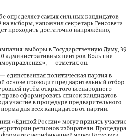
бе определяет самых сильных кандидатов,
ё на выборы, напомнил секретарь Генсовета
ет проходить достаточно напряжённо,
кампания: выборы в Государственную Думу, 39
10 административных центров. Большие
амоуправления», — отметил он.
— единственная политическая партия в
ной основе проводит предварительный отбор
 уровней путём открытого всенародного
т право сформировать список кандидатов
ода участие в процедуре предварительного
норма для всех кандидатов от партии.
нии «Единой России» могут принять участие
территории регионов избиратели. Процедура
 формате с верификацией через Госуслуги.