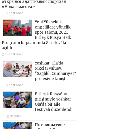
открылся адаптивный спортзал
«Новая высота»
12 saat önce
Yeni Yükseklik
engellilere yönelik
spor salonu, 2021
Birleşik Rusya Halk
Programı kapsamında Saratov’da
açıldı
15 saat önce
Yoshkar-Ola’da
Nikolai Valuev,
“Sağlıklı Cumhuriyet”
projesiyle tanıştı
19 saat önce
Birleşik Rusya’nın
girişimiyle Yoshkar-
Ola’da bir aile
festivali düzenlendi
1 gün önce
По инициативе