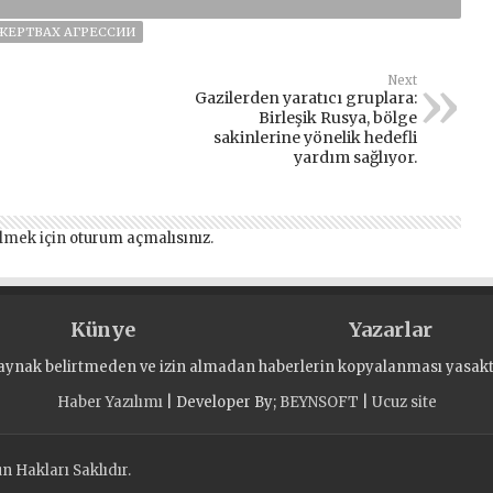
 ЖЕРТВАХ АГРЕССИИ
Next
Gazilerden yaratıcı gruplara:
Birleşik Rusya, bölge
sakinlerine yönelik hedefli
yardım sağlıyor.
lmek için
oturum açmalısınız
.
Künye
Yazarlar
aynak belirtmeden ve izin almadan haberlerin kopyalanması yasaktı
Haber Yazılımı
| Developer By;
BEYNSOFT
|
Ucuz site
 Hakları Saklıdır.