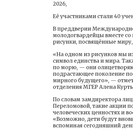
2026,
Её участниками стали 40 уч
В преддверии Международно
молодогвардейцы вместе со 
рисунки, посвящённые миру, 
«На одном из рисунков мы и
символ единства и мира. Та
по морю, — они олицетворяю
подрастающее поколение по
мирного будущего», — отмет
отделения МГЕР Алена Курт
По словам замдиректора лиц
Переломовой, такие акции п
человеческих ценностях и во
«Возможно, дети будут вновь
вспоминая сегодняшний день