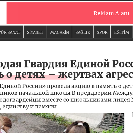
Reklam Alanı
ÜR SANAT
SİYASET
MAGAZİN
SAĞLIK
SPOR
EĞİTİM
одая Гвардия Единой Рос
 о детях – жертвах агре
Единой России» провела акцию в память о дет
чеников начальной школы В преддверии Межд
лодогвардейцы вместе со школьниками лицея 
 единству и памяти.