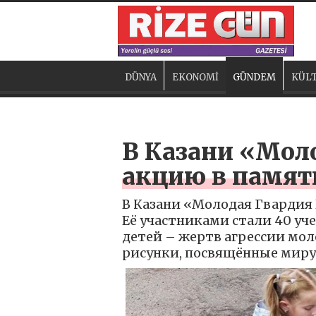
DÜNYA
EKONOMİ
GÜNDEM
KÜLT
В Казани «Мол
акцию в память
В Казани «Молодая Гвардия 
Её участниками стали 40 у
детей – жертв агрессии мо
рисунки, посвящённые миру,