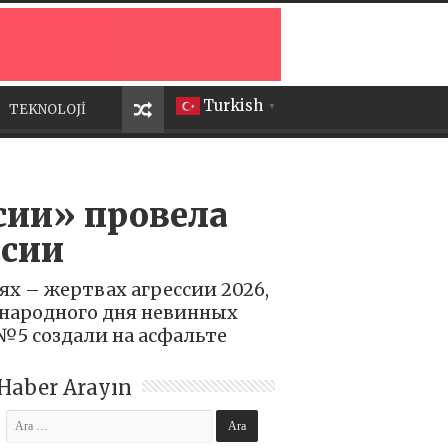
Turkish
TEKNOLOJİ
▼
сии» провела
ссии
ях – жертвах агрессии 2026,
ународного дня невинных
№5 создали на асфальте
Haber Arayın