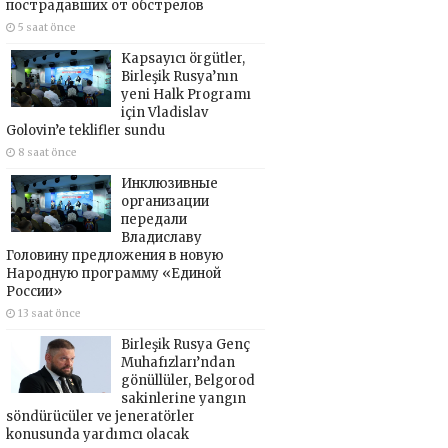
пострадавших от обстрелов
5 saat önce
Kapsayıcı örgütler,
Birleşik Rusya’nın
yeni Halk Programı
için Vladislav
Golovin’e teklifler sundu
8 saat önce
Инклюзивные
организации
передали
Владиславу
Головину предложения в новую
Народную программу «Единой
России»
13 saat önce
Birleşik Rusya Genç
Muhafızları’ndan
gönüllüler, Belgorod
sakinlerine yangın
söndürücüler ve jeneratörler
konusunda yardımcı olacak