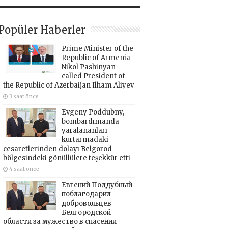
Popüler Haberler
Prime Minister of the
Republic of Armenia
Nikol Pashinyan
called President of
the Republic of Azerbaijan Ilham Aliyev
3 saat önce
Evgeny Poddubny,
bombardımanda
yaralananları
kurtarmadaki
cesaretlerinden dolayı Belgorod
bölgesindeki gönüllülere teşekkür etti
4 saat önce
Евгений Поддубный
поблагодарил
добровольцев
Белгородской
области за мужество в спасении