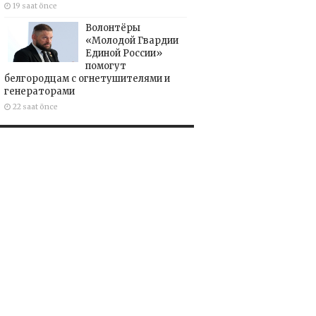
19 saat önce
Волонтёры
«Молодой Гвардии
Единой России»
помогут
белгородцам с огнетушителями и
генераторами
22 saat önce