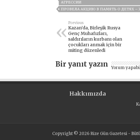
АГРЕССИИ
ПРОВЕЛА АКЦИЮ В ПАМЯТЬ О ДЕТЯХ –
Previous
Kazan’da, Birleşik Rusya
Genç Muhafızları,
saldırıların kurbanı olan
çocukları anmak için bir
miting düzenledi
Bir yanıt yazın
Yorum yapabi
Hakkımızda
K
Copyright © 2026 Rize Gün Gazetesi - Bütün