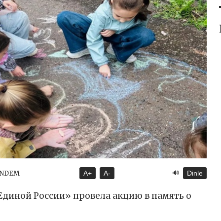
🔊
ÜNDEM
A+
A-
Dinle
Единой России» провела акцию в память о