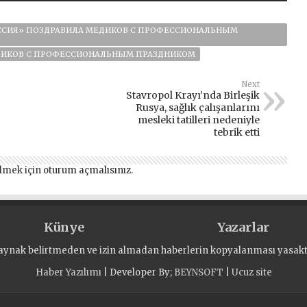
ОССИЯ» ПОЗДРАВИЛА МЕДИКОВ С ПРОФЕССИОНАЛЬНЫМ
ДИКОВ С ПРОФЕССИОНАЛЬНЫМ ПРАЗДНИКОМ
Next
Stavropol Krayı’nda Birleşik
Rusya, sağlık çalışanlarını
mesleki tatilleri nedeniyle
tebrik etti
lmek için
oturum açmalısınız
.
Künye
Yazarlar
aynak belirtmeden ve izin almadan haberlerin kopyalanması yasaktı
Haber Yazılımı
| Developer By;
BEYNSOFT
|
Ucuz site