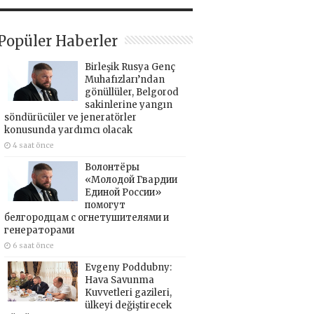
Popüler Haberler
Birleşik Rusya Genç
Muhafızları’ndan
gönüllüler, Belgorod
sakinlerine yangın
söndürücüler ve jeneratörler
konusunda yardımcı olacak
4 saat önce
Волонтёры
«Молодой Гвардии
Единой России»
помогут
белгородцам с огнетушителями и
генераторами
6 saat önce
Evgeny Poddubny:
Hava Savunma
Kuvvetleri gazileri,
ülkeyi değiştirecek