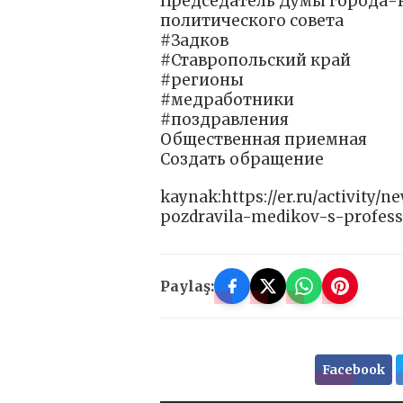
Председатель Думы города-к
политического совета
#Задков
#Ставропольский край
#регионы
#медработники
#поздравления
Общественная приемная
Создать обращение
kaynak:https://er.ru/activity
pozdravila-medikov-s-profe
Paylaş:
Facebook