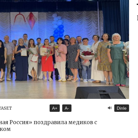
🔊
İYASET
A+
A-
Dinle
ная Россия» поздравила медиков с
иком