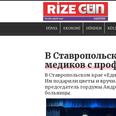
DÜNYA
EKONOMİ
GÜNDEM
KÜL
В Ставропольс
медиков с про
В Ставропольском крае «Ед
Им подарили цветы и вручил
председатель гордумы Андр
больницы.