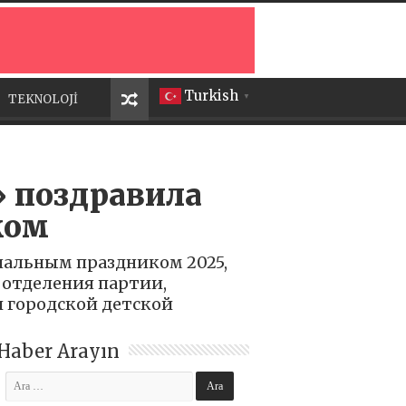
Turkish
TEKNOLOJİ
▼
» поздравила
ком
нальным праздником 2025,
 отделения партии,
 городской детской
Haber Arayın