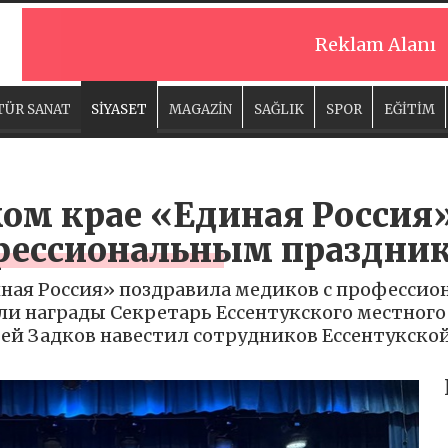
Reklam Alanı
TÜR SANAT
SİYASET
MAGAZİN
SAĞLIK
SPOR
EĞİTİM
ком крае «Единая Россия
фессиональным праздни
иная Россия» поздравила медиков с профессио
и награды Секретарь Ессентукского местного
ей Задков навестил сотрудников Ессентукской