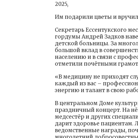
2025,
Им подарили цветы и вручи
Секретарь Ессентукского ме
гордумы Андрей Задков наве
детской больницы. За много
большой вклад в совершенс
населению и в связи с проф
отметили почётными грамот
«В медицину не приходят сл
каждый из вас – профессион
энергию и талант в свою рабо
В центральном Доме культур
праздничный концерт. На нё
медсестёр и других специали
дарит здоровье пациентам.
ведомственные награды, поч
многолетний добросовестны