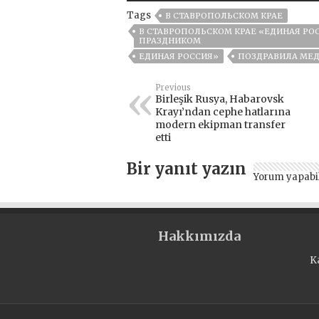
Tags
В СТАВРОПОЛЬСКОМ КРАЕ
В СТАВРОПОЛЬСКОМ КРАЕ «ЕДИНАЯ Р
ПРАЗДНИКОМ
ЕДИНАЯ РОССИЯ»
ПОЗДРАВИЛА МЕ
Previous
Birleşik Rusya, Habarovsk
Krayı’ndan cephe hatlarına
modern ekipman transfer
etti
Bir yanıt yazın
Yorum yapabi
Hakkımızda
K