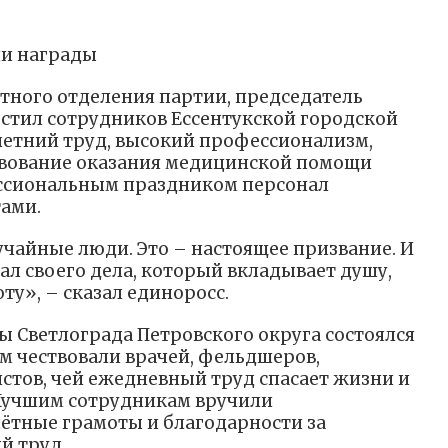
ли награды
стного отделения партии, председатель
стил сотрудников Ессентукской городской
летний труд, высокий профессионализм,
твование оказания медицинской помощи
ессиональным праздником персонал
ами.
учайные люди. Это – настоящее призвание. И
ал своего дела, который вкладывает душу,
ту», – сказал единоросс.
ы Светлограда Петровского округа состоялся
м чествовали врачей, фельдшеров,
стов, чей ежедневный труд спасает жизни и
 Лучшим сотрудникам вручили
ётные грамоты и благодарности за
й труд.