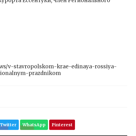
урорта Ессентуки, член Регионального
/news/v-stavropolskom-krae-edinaya-rossiya-
ssionalnym-prazdnikom
Twitter
WhatsApp
Pinterest