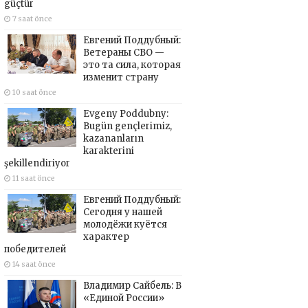
güçtür
7 saat önce
Евгений Поддубный:
Ветераны СВО —
это та сила, которая
изменит страну
10 saat önce
Evgeny Poddubny:
Bugün gençlerimiz,
kazananların
karakterini
şekillendiriyor
11 saat önce
Евгений Поддубный:
Сегодня у нашей
молодёжи куётся
характер
победителей
14 saat önce
Владимир Сайбель: В
«Единой России»