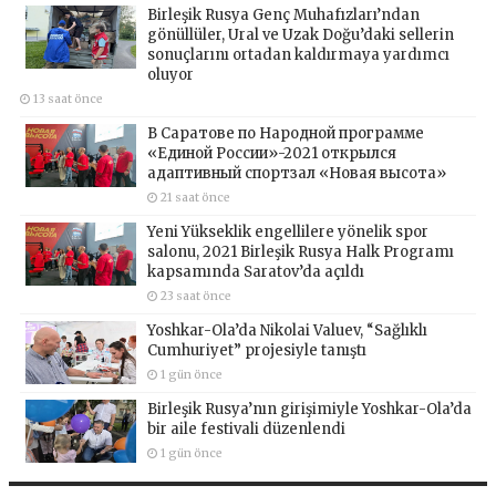
Birleşik Rusya Genç Muhafızları’ndan
gönüllüler, Ural ve Uzak Doğu’daki sellerin
sonuçlarını ortadan kaldırmaya yardımcı
oluyor
13 saat önce
В Саратове по Народной программе
«Единой России»-2021 открылся
адаптивный спортзал «Новая высота»
21 saat önce
Yeni Yükseklik engellilere yönelik spor
salonu, 2021 Birleşik Rusya Halk Programı
kapsamında Saratov’da açıldı
23 saat önce
Yoshkar-Ola’da Nikolai Valuev, “Sağlıklı
Cumhuriyet” projesiyle tanıştı
1 gün önce
Birleşik Rusya’nın girişimiyle Yoshkar-Ola’da
bir aile festivali düzenlendi
1 gün önce