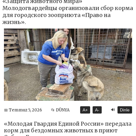
«Защита животного мира»
Молодогвардейцы организовали сбор корма
для городского зооприюта «Право на
жизнь».
🔊
📅 Temmuz 5, 2026
📂 DÜNYA
A+
A-
Dinle
«Молодая Гвардия Единой России» передала
корм для бездомных животных в приют