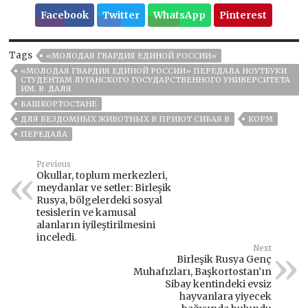
Facebook
Twitter
WhatsApp
Pinterest
Tags
«МОЛОДАЯ ГВАРДИЯ ЕДИНОЙ РОССИИ»
«МОЛОДАЯ ГВАРДИЯ ЕДИНОЙ РОССИИ» ПЕРЕДАЛА НОУТБУКИ
СТУДЕНТАМ ЛУГАНСКОГО ГОСУДАРСТВЕННОГО УНИВЕРСИТЕТА
ИМ. В. ДАЛЯ
БАШКОРТОСТАНЕ
ДЛЯ БЕЗДОМНЫХ ЖИВОТНЫХ В ПРИЮТ СИБАЯ В
КОРМ
ПЕРЕДАЛА
Previous
Okullar, toplum merkezleri,
meydanlar ve setler: Birleşik
Rusya, bölgelerdeki sosyal
tesislerin ve kamusal
alanların iyileştirilmesini
inceledi.
Next
Birleşik Rusya Genç
Muhafızları, Başkortostan’ın
Sibay kentindeki evsiz
hayvanlara yiyecek