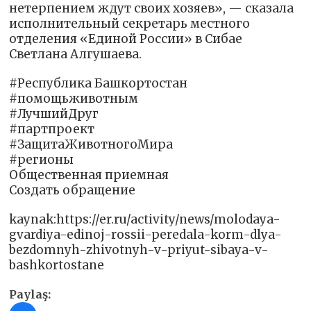
нетерпением ждут своих хозяев», — сказала
исполнительный секретарь местного
отделения «Единой России» в Сибае
Светлана Алгушаева.
#Республика Башкортостан
#помощьживотным
#ЛучшийДруг
#партпроект
#ЗащитаЖивотногоМира
#регионы
Общественная приемная
Создать обращение
kaynak:https://er.ru/activity/news/molodaya-
gvardiya-edinoj-rossii-peredala-korm-dlya-
bezdomnyh-zhivotnyh-v-priyut-sibaya-v-
bashkortostane
Paylaş: