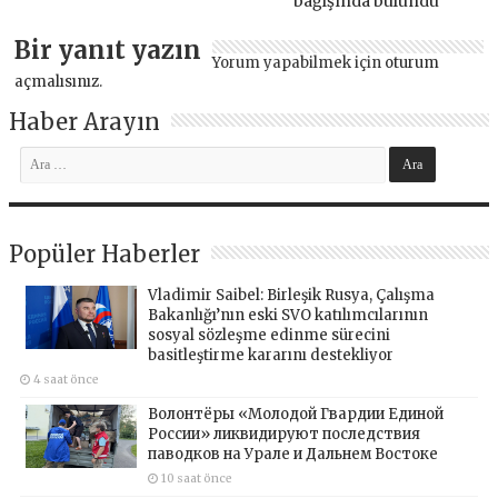
bağışında bulundu
Bir yanıt yazın
Yorum yapabilmek için
oturum
açmalısınız
.
Haber Arayın
Popüler Haberler
Vladimir Saibel: Birleşik Rusya, Çalışma
Bakanlığı’nın eski SVO katılımcılarının
sosyal sözleşme edinme sürecini
basitleştirme kararını destekliyor
4 saat önce
Волонтёры «Молодой Гвардии Единой
России» ликвидируют последствия
паводков на Урале и Дальнем Востоке
10 saat önce