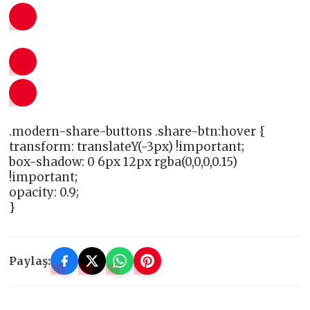
.modern-share-buttons .share-btn:hover {
transform: translateY(-3px) !important;
box-shadow: 0 6px 12px rgba(0,0,0,0.15)
!important;
opacity: 0.9;
}
Paylaş: