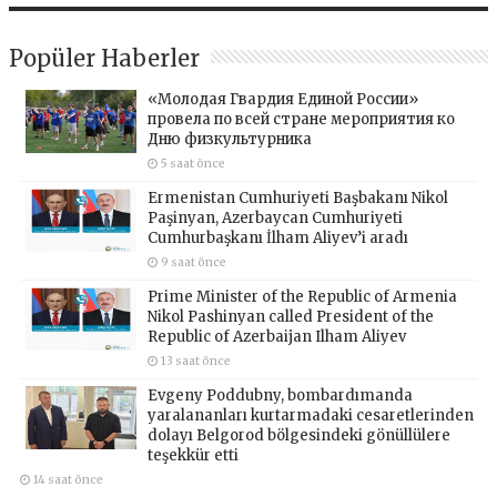
Popüler Haberler
«Молодая Гвардия Единой России»
провела по всей стране мероприятия ко
Дню физкультурника
5 saat önce
Ermenistan Cumhuriyeti Başbakanı Nikol
Paşinyan, Azerbaycan Cumhuriyeti
Cumhurbaşkanı İlham Aliyev’i aradı
9 saat önce
Prime Minister of the Republic of Armenia
Nikol Pashinyan called President of the
Republic of Azerbaijan Ilham Aliyev
13 saat önce
Evgeny Poddubny, bombardımanda
yaralananları kurtarmadaki cesaretlerinden
dolayı Belgorod bölgesindeki gönüllülere
teşekkür etti
14 saat önce