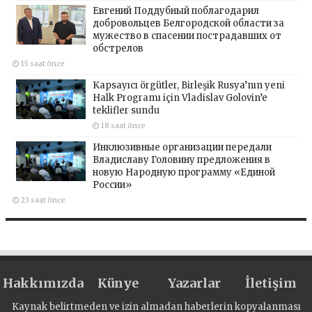
Евгений Поддубный поблагодарил
добровольцев Белгородской области за
мужество в спасении пострадавших от
обстрелов
15 saat önce
Kapsayıcı örgütler, Birleşik Rusya’nın yeni
Halk Programı için Vladislav Golovin’e
teklifler sundu
18 saat önce
Инклюзивные организации передали
Владиславу Головину предложения в
новую Народную программу «Единой
России»
23 saat önce
Hakkımızda
Künye
Yazarlar
İletişim
Kaynak belirtmeden ve izin almadan haberlerin kopyalanması