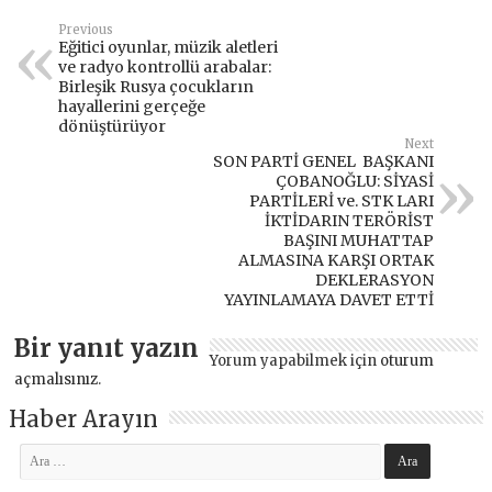
Previous
Eğitici oyunlar, müzik aletleri
ve radyo kontrollü arabalar:
Birleşik Rusya çocukların
hayallerini gerçeğe
dönüştürüyor
Next
SON PARTİ GENEL BAŞKANI
ÇOBANOĞLU: SİYASİ
PARTİLERİ ve. STK LARI
İKTİDARIN TERÖRİST
BAŞINI MUHATTAP
ALMASINA KARŞI ORTAK
DEKLERASYON
YAYINLAMAYA DAVET ETTİ
Bir yanıt yazın
Yorum yapabilmek için
oturum
açmalısınız
.
Haber Arayın