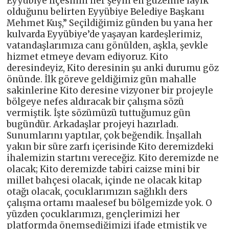
Eyyübiye ilçesinin her şeyin en güzeline layık
olduğunu belirten Eyyübiye Belediye Başkanı
Mehmet Kuş,” Seçildiğimiz günden bu yana her
kulvarda Eyyübiye’de yaşayan kardeşlerimiz,
vatandaşlarımıza canı gönülden, aşkla, şevkle
hizmet etmeye devam ediyoruz. Kito
deresindeyiz, Kito deresinin şu anki durumu göz
önünde. İlk göreve geldiğimiz gün mahalle
sakinlerine Kito deresine vizyoner bir projeyle
bölgeye nefes aldıracak bir çalışma sözü
vermiştik. İşte sözümüzü tuttuğumuz gün
bugündür. Arkadaşlar projeyi hazırladı.
Sunumlarını yaptılar, çok beğendik. İnşallah
yakın bir süre zarfı içerisinde Kito deremizdeki
ihalemizin startını vereceğiz. Kito deremizde ne
olacak; Kito deremizde tabiri caizse mini bir
millet bahçesi olacak, içinde ne olacak kitap
otağı olacak, çocuklarımızın sağlıklı ders
çalışma ortamı maalesef bu bölgemizde yok. O
yüzden çocuklarımızı, gençlerimizi her
platformda önemsediğimizi ifade etmiştik ve