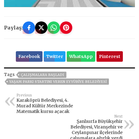
Paylaş:
Facebook
Twitter
WhatsApp
Pinterest
Tags
ÇALIŞMALARA BAŞLADI
YAŞAM PARKI STARTINI VEREN EYYÜBIYE BELEDIYESI
Previous
Karaköprü Belediyesi, 4.
Murad Kültür Merkezinde
Matematik kursu açacak
Next
Şanlıurfa Büyükşehir
Belediyesi, Viranşehir ve
Ceylanpınar ilçelerinde
çalışmalara ağırlık verdi