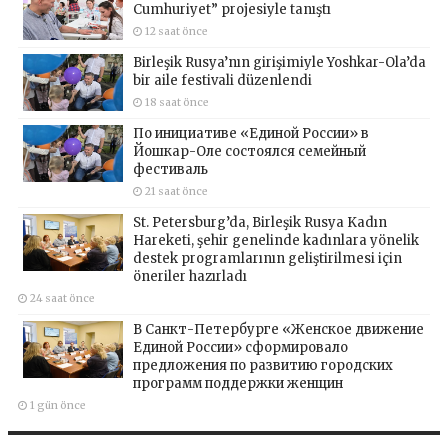
Cumhuriyet” projesiyle tanıştı
12 saat önce
Birleşik Rusya’nın girişimiyle Yoshkar-Ola’da
bir aile festivali düzenlendi
18 saat önce
По инициативе «Единой России» в
Йошкар-Оле состоялся семейный
фестиваль
21 saat önce
St. Petersburg’da, Birleşik Rusya Kadın
Hareketi, şehir genelinde kadınlara yönelik
destek programlarının geliştirilmesi için
öneriler hazırladı
24 saat önce
В Санкт-Петербурге «Женское движение
Единой России» сформировало
предложения по развитию городских
программ поддержки женщин
1 gün önce