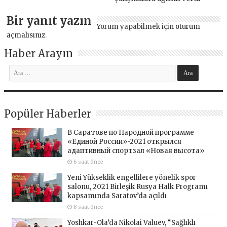
Bir yanıt yazın
Yorum yapabilmek için
oturum
açmalısınız
.
Haber Arayın
Popüler Haberler
В Саратове по Народной программе
«Единой России»-2021 открылся
адаптивный спортзал «Новая высота»
6 saat önce
Yeni Yükseklik engellilere yönelik spor
salonu, 2021 Birleşik Rusya Halk Programı
kapsamında Saratov’da açıldı
8 saat önce
Yoshkar-Ola’da Nikolai Valuev, “Sağlıklı