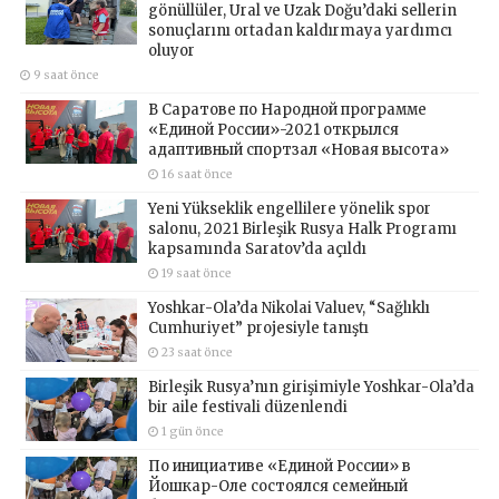
gönüllüler, Ural ve Uzak Doğu’daki sellerin
sonuçlarını ortadan kaldırmaya yardımcı
oluyor
9 saat önce
В Саратове по Народной программе
«Единой России»-2021 открылся
адаптивный спортзал «Новая высота»
16 saat önce
Yeni Yükseklik engellilere yönelik spor
salonu, 2021 Birleşik Rusya Halk Programı
kapsamında Saratov’da açıldı
19 saat önce
Yoshkar-Ola’da Nikolai Valuev, “Sağlıklı
Cumhuriyet” projesiyle tanıştı
23 saat önce
Birleşik Rusya’nın girişimiyle Yoshkar-Ola’da
bir aile festivali düzenlendi
1 gün önce
По инициативе «Единой России» в
Йошкар-Оле состоялся семейный