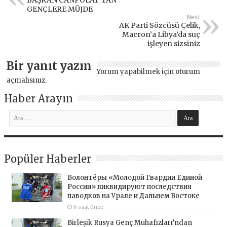
BAŞKAN CANPOLAT’TAN
GENÇLERE MÜJDE
Next
AK Parti Sözcüsü Çelik,
Macron’a Libya’da suç
işleyen sizsiniz
Bir yanıt yazın
Yorum yapabilmek için
oturum
açmalısınız
.
Haber Arayın
Popüler Haberler
Волонтёры «Молодой Гвардии Единой
России» ликвидируют последствия
паводков на Урале и Дальнем Востоке
6 saat önce
Birleşik Rusya Genç Muhafızları’ndan