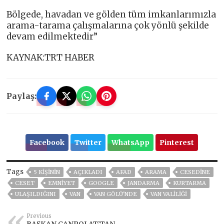
Bölgede, havadan ve gölden tüm imkanlarımızla
arama-tarama çalışmalarına çok yönlü şekilde
devam edilmektedir”
KAYNAK:TRT HABER
Paylaş:
Facebook
Twitter
WhatsApp
Pinterest
Tags
5 KIŞININ
AÇIKLADI
AFAD
ARAMA
CESEDINE
CESET
EMNİYET
GOOGLE
JANDARMA
KURTARMA
ULAŞILDIĞINI
VAN
VAN GÖLÜ'NDE
VAN VALILIĞI
Previous