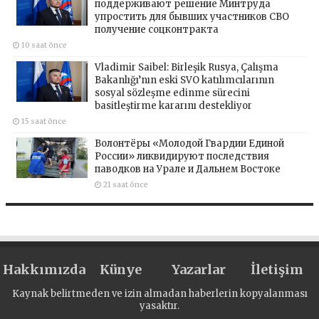
поддерживают решение Минтруда
упростить для бывших участников СВО
получение соцконтракта
10 saat önce
Vladimir Saibel: Birleşik Rusya, Çalışma
Bakanlığı’nın eski SVO katılımcılarının
sosyal sözleşme edinme sürecini
basitleştirme kararını destekliyor
15 saat önce
Волонтёры «Молодой Гвардии Единой
России» ликвидируют последствия
паводков на Урале и Дальнем Востоке
21 saat önce
Hakkımızda
Künye
Yazarlar
İletişim
Kaynak belirtmeden ve izin almadan haberlerin kopyalanması
yasaktır.