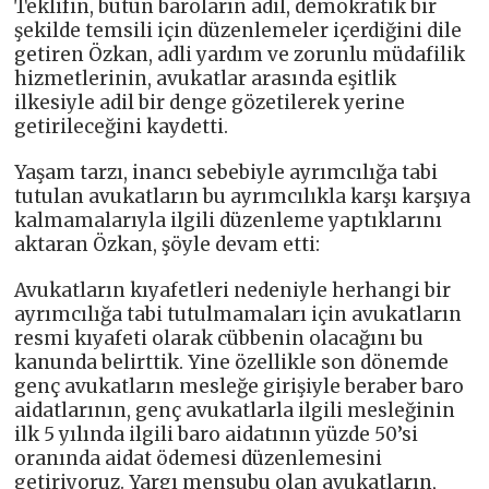
Teklifin, bütün baroların adil, demokratik bir
şekilde temsili için düzenlemeler içerdiğini dile
getiren Özkan, adli yardım ve zorunlu müdafilik
hizmetlerinin, avukatlar arasında eşitlik
ilkesiyle adil bir denge gözetilerek yerine
getirileceğini kaydetti.
Yaşam tarzı, inancı sebebiyle ayrımcılığa tabi
tutulan avukatların bu ayrımcılıkla karşı karşıya
kalmamalarıyla ilgili düzenleme yaptıklarını
aktaran Özkan, şöyle devam etti:
Avukatların kıyafetleri nedeniyle herhangi bir
ayrımcılığa tabi tutulmamaları için avukatların
resmi kıyafeti olarak cübbenin olacağını bu
kanunda belirttik. Yine özellikle son dönemde
genç avukatların mesleğe girişiyle beraber baro
aidatlarının, genç avukatlarla ilgili mesleğinin
ilk 5 yılında ilgili baro aidatının yüzde 50’si
oranında aidat ödemesi düzenlemesini
getiriyoruz. Yargı mensubu olan avukatların,