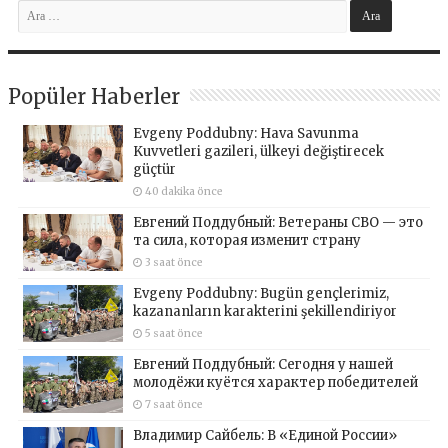
Popüler Haberler
Evgeny Poddubny: Hava Savunma
Kuvvetleri gazileri, ülkeyi değiştirecek
güçtür
40 dakika önce
Евгений Поддубный: Ветераны СВО — это
та сила, которая изменит страну
3 saat önce
Evgeny Poddubny: Bugün gençlerimiz,
kazananların karakterini şekillendiriyor
5 saat önce
Евгений Поддубный: Сегодня у нашей
молодёжи куётся характер победителей
7 saat önce
Владимир Сайбель: В «Единой России»