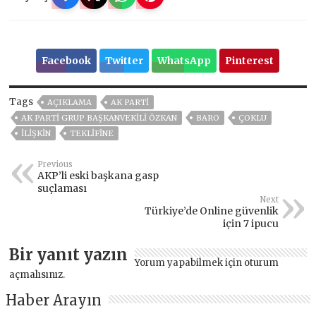
Facebook
Twitter
WhatsApp
Pinterest
Tags
AÇIKLAMA
AK PARTİ
AK PARTI GRUP BAŞKANVEKILI ÖZKAN
BARO
ÇOKLU
ILIŞKIN
TEKLIFINE
Previous
AKP’li eski başkana gasp
suçlaması
Next
Türkiye’de Online güvenlik
için 7 ipucu
Bir yanıt yazın
Yorum yapabilmek için
oturum
açmalısınız
.
Haber Arayın