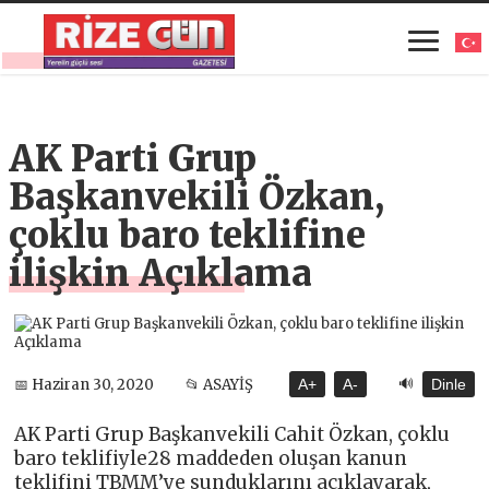
AK Parti Grup
Başkanvekili Özkan,
çoklu baro teklifine
ilişkin Açıklama
🔊
📅 Haziran 30, 2020
📂 ASAYİŞ
A+
A-
Dinle
AK Parti Grup Başkanvekili Cahit Özkan, çoklu
baro teklifiyle28 maddeden oluşan kanun
teklifini TBMM’ye sunduklarını açıklayarak,