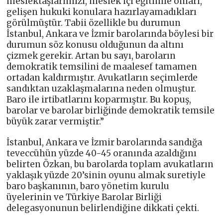
meslektaşlarımızı, meslek içi eğitimle onları,
gelişen hukuki konulara hazırlayamadıkları
görülmüştür. Tabii özellikle bu durumun
İstanbul, Ankara ve İzmir barolarında böylesi bir
durumun söz konusu olduğunun da altını
çizmek gerekir. Artan bu sayı, baroların
demokratik temsilini de maalesef tamamen
ortadan kaldırmıştır. Avukatların seçimlerde
sandıktan uzaklaşmalarına neden olmuştur.
Baro ile irtibatlarını koparmıştır. Bu kopuş,
barolar ve barolar birliğinde demokratik temsile
büyük zarar vermiştir.”
İstanbul, Ankara ve İzmir barolarında sandığa
teveccühün yüzde 40-45 oranında azaldığını
belirten Özkan, bu barolarda toplam avukatların
yaklaşık yüzde 20’sinin oyunu almak suretiyle
baro başkanının, baro yönetim kurulu
üyelerinin ve Türkiye Barolar Birliği
delegasyonunun belirlendiğine dikkati çekti.