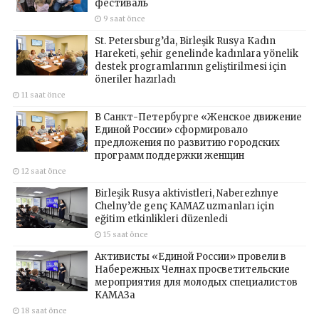
фестиваль
9 saat önce
St. Petersburg’da, Birleşik Rusya Kadın
Hareketi, şehir genelinde kadınlara yönelik
destek programlarının geliştirilmesi için
öneriler hazırladı
11 saat önce
В Санкт-Петербурге «Женское движение
Единой России» сформировало
предложения по развитию городских
программ поддержки женщин
12 saat önce
Birleşik Rusya aktivistleri, Naberezhnye
Chelny’de genç KAMAZ uzmanları için
eğitim etkinlikleri düzenledi
15 saat önce
Активисты «Единой России» провели в
Набережных Челнах просветительские
мероприятия для молодых специалистов
КАМАЗа
18 saat önce