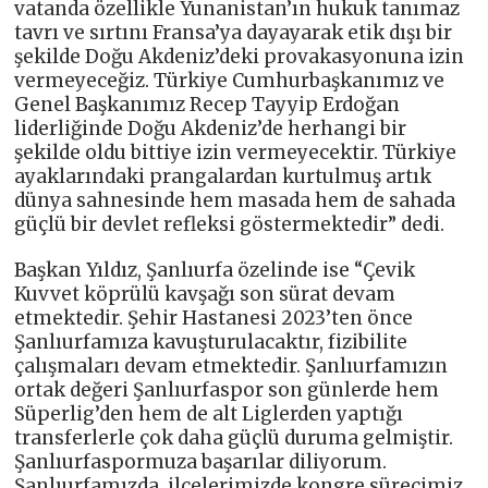
vatanda özellikle Yunanistan’ın hukuk tanımaz
tavrı ve sırtını Fransa’ya dayayarak etik dışı bir
şekilde Doğu Akdeniz’deki provakasyonuna izin
vermeyeceğiz. Türkiye Cumhurbaşkanımız ve
Genel Başkanımız Recep Tayyip Erdoğan
liderliğinde Doğu Akdeniz’de herhangi bir
şekilde oldu bittiye izin vermeyecektir. Türkiye
ayaklarındaki prangalardan kurtulmuş artık
dünya sahnesinde hem masada hem de sahada
güçlü bir devlet refleksi göstermektedir” dedi.
Başkan Yıldız, Şanlıurfa özelinde ise “Çevik
Kuvvet köprülü kavşağı son sürat devam
etmektedir. Şehir Hastanesi 2023’ten önce
Şanlıurfamıza kavuşturulacaktır, fizibilite
çalışmaları devam etmektedir. Şanlıurfamızın
ortak değeri Şanlıurfaspor son günlerde hem
Süperlig’den hem de alt Liglerden yaptığı
transferlerle çok daha güçlü duruma gelmiştir.
Şanlıurfaspormuza başarılar diliyorum.
Şanlıurfamızda, ilçelerimizde kongre sürecimiz