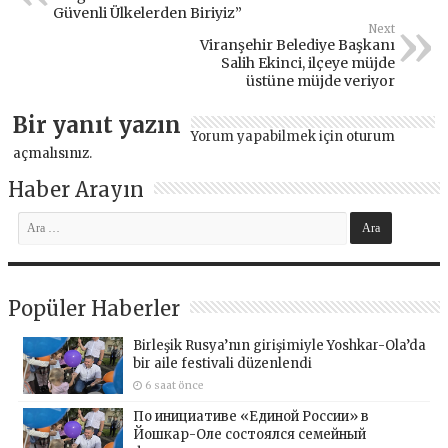
Güvenli Ülkelerden Biriyiz”
Next
Viranşehir Belediye Başkanı
Salih Ekinci, ilçeye müjde
üstüne müjde veriyor
Bir yanıt yazın
Yorum yapabilmek için
oturum
açmalısınız
.
Haber Arayın
Popüler Haberler
Birleşik Rusya’nın girişimiyle Yoshkar-Ola’da
bir aile festivali düzenlendi
6 saat önce
По инициативе «Единой России» в
Йошкар-Оле состоялся семейный