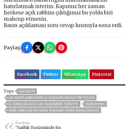
öneminden bahsettiğini unutmamalarını
hatırlatmak isterim. Kapımız her zaman
herkese açık rabbim çıktığımız bu yolda bizi
mahcup etmesin.
Basın açıklaması soru cevap kısmıyla sona erdi.
Paylaş:
Facebook
Twitter
WhatsApp
Pinterest
Tags
AK PARTİ
AK PARTI ŞANLIURFA İL BAŞKANI BAHATTIN YILDIZ
İL GENÇLIK KOLLARI BAŞKANINI TANITTI
ŞANLIURFA
YENİ GENÇLİK KOLLARI BAŞKANI EMRE KARAÇİZMELİ
Previous
“Sağlık Turizminde En