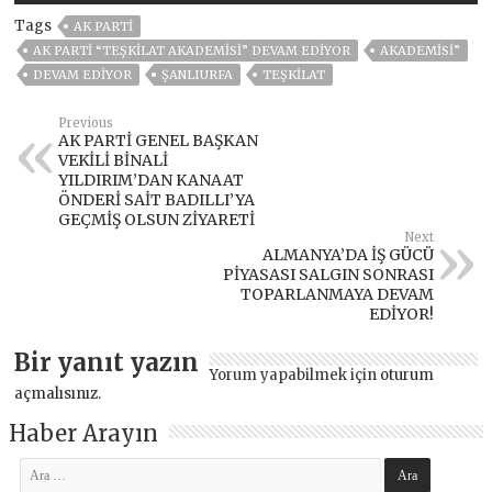
Tags
AK PARTİ
AK PARTI “TEŞKILAT AKADEMISI” DEVAM EDIYOR
AKADEMISI”
DEVAM EDIYOR
ŞANLIURFA
TEŞKİLAT
Previous
AK PARTİ GENEL BAŞKAN
VEKİLİ BİNALİ
YILDIRIM’DAN KANAAT
ÖNDERİ SAİT BADILLI’YA
GEÇMİŞ OLSUN ZİYARETİ
Next
ALMANYA’DA İŞ GÜCÜ
PİYASASI SALGIN SONRASI
TOPARLANMAYA DEVAM
EDİYOR!
Bir yanıt yazın
Yorum yapabilmek için
oturum
açmalısınız
.
Haber Arayın