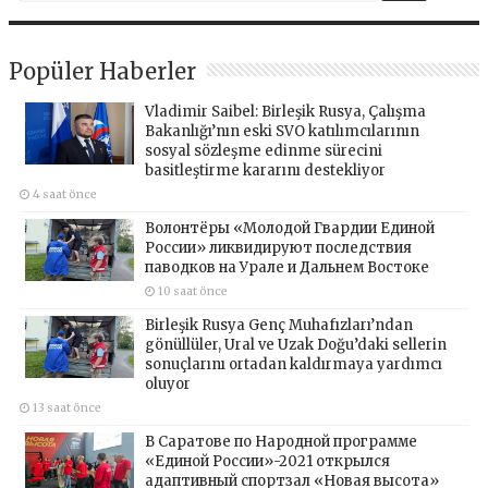
Popüler Haberler
Vladimir Saibel: Birleşik Rusya, Çalışma
Bakanlığı’nın eski SVO katılımcılarının
sosyal sözleşme edinme sürecini
basitleştirme kararını destekliyor
4 saat önce
Волонтёры «Молодой Гвардии Единой
России» ликвидируют последствия
паводков на Урале и Дальнем Востоке
10 saat önce
Birleşik Rusya Genç Muhafızları’ndan
gönüllüler, Ural ve Uzak Doğu’daki sellerin
sonuçlarını ortadan kaldırmaya yardımcı
oluyor
13 saat önce
В Саратове по Народной программе
«Единой России»-2021 открылся
адаптивный спортзал «Новая высота»