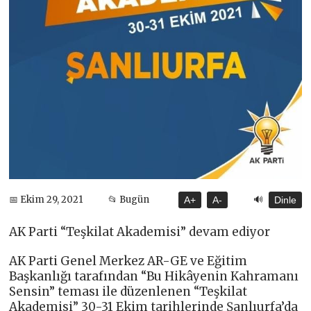
🔊
📅 Ekim 29, 2021
📂 Bugün
A+
A-
Dinle
AK Parti “Teşkilat Akademisi” devam ediyor
AK Parti Genel Merkez AR-GE ve Eğitim
Başkanlığı tarafından “Bu Hikâyenin Kahramanı
Sensin” teması ile düzenlenen “Teşkilat
Akademisi” 30-31 Ekim tarihlerinde Şanlıurfa’da