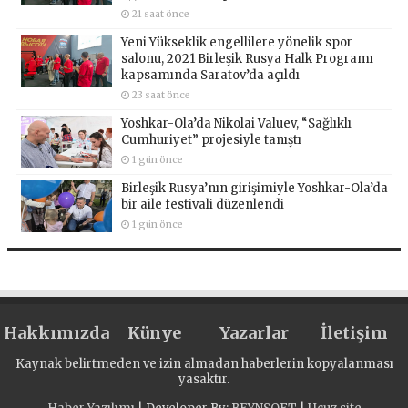
21 saat önce
Yeni Yükseklik engellilere yönelik spor
salonu, 2021 Birleşik Rusya Halk Programı
kapsamında Saratov’da açıldı
23 saat önce
Yoshkar-Ola’da Nikolai Valuev, “Sağlıklı
Cumhuriyet” projesiyle tanıştı
1 gün önce
Birleşik Rusya’nın girişimiyle Yoshkar-Ola’da
bir aile festivali düzenlendi
1 gün önce
Hakkımızda
Künye
Yazarlar
İletişim
Kaynak belirtmeden ve izin almadan haberlerin kopyalanması
yasaktır.