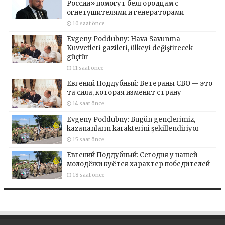
России» помогут белгородцам с
огнетушителями и генераторами
10 saat önce
Evgeny Poddubny: Hava Savunma
Kuvvetleri gazileri, ülkeyi değiştirecek
güçtür
11 saat önce
Евгений Поддубный: Ветераны СВО — это
та сила, которая изменит страну
14 saat önce
Evgeny Poddubny: Bugün gençlerimiz,
kazananların karakterini şekillendiriyor
15 saat önce
Евгений Поддубный: Сегодня у нашей
молодёжи куётся характер победителей
18 saat önce