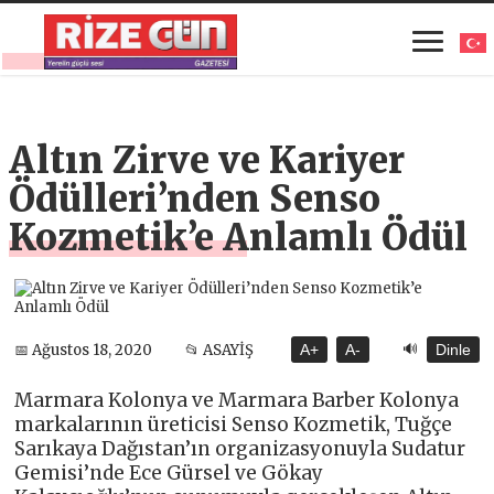
Altın Zirve ve Kariyer
Ödülleri’nden Senso
Kozmetik’e Anlamlı Ödül
🔊
📅 Ağustos 18, 2020
📂 ASAYİŞ
A+
A-
Dinle
Marmara Kolonya ve Marmara Barber Kolonya
markalarının üreticisi Senso Kozmetik, Tuğçe
Sarıkaya Dağıstan’ın organizasyonuyla Sudatur
Gemisi’nde Ece Gürsel ve Gökay