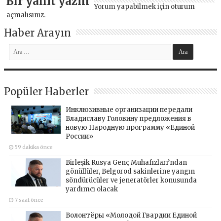
Bir yanıt yazın
Yorum yapabilmek için
oturum
açmalısınız
.
Haber Arayın
Popüler Haberler
Инклюзивные организации передали
Владиславу Головину предложения в
новую Народную программу «Единой
России»
59 dakika önce
Birleşik Rusya Genç Muhafızları’ndan
gönüllüler, Belgorod sakinlerine yangın
söndürücüler ve jeneratörler konusunda
yardımcı olacak
7 saat önce
Волонтёры «Молодой Гвардии Единой