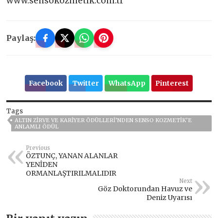
www.sensokozmetik.com.tr
Paylaş:
Facebook
Twitter
WhatsApp
Pinterest
Tags
ALTIN ZIRVE VE KARIYER ÖDÜLLERI’NDEN SENSO KOZMETIK’E
ANLAMLI ÖDÜL
Previous
ÖZTUNÇ, YANAN ALANLAR
YENİDEN
ORMANLAŞTIRILMALIDIR
Next
Göz Doktorundan Havuz ve
Deniz Uyarısı