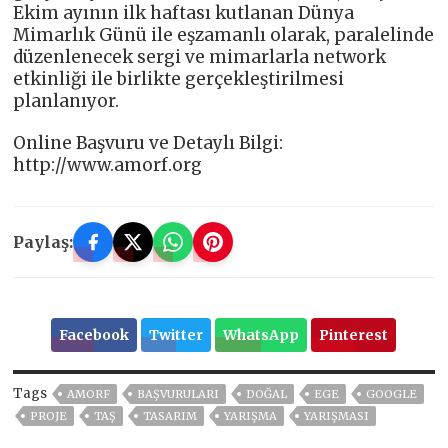
Ekim ayının ilk haftası kutlanan Dünya
Mimarlık Günü ile eşzamanlı olarak, paralelinde
düzenlenecek sergi ve mimarlarla network
etkinliği ile birlikte gerçekleştirilmesi
planlanıyor.
Online Başvuru ve Detaylı Bilgi:
http://www.amorf.org
Paylaş:
Facebook
Twitter
WhatsApp
Pinterest
Tags
AMORF
BAŞVURULARI
DOĞAL
EGE
GOOGLE
PROJE
TAŞ
TASARIM
YARIŞMA
YARIŞMASI