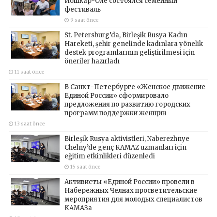
Йошкар-Оле состоялся семейный
фестиваль
9 saat önce
St. Petersburg’da, Birleşik Rusya Kadın
Hareketi, şehir genelinde kadınlara yönelik
destek programlarının geliştirilmesi için
öneriler hazırladı
11 saat önce
В Санкт-Петербурге «Женское движение
Единой России» сформировало
предложения по развитию городских
программ поддержки женщин
13 saat önce
Birleşik Rusya aktivistleri, Naberezhnye
Chelny’de genç KAMAZ uzmanları için
eğitim etkinlikleri düzenledi
15 saat önce
Активисты «Единой России» провели в
Набережных Челнах просветительские
мероприятия для молодых специалистов
КАМАЗа