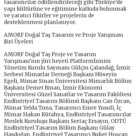
tasarımcılar ödüllendirileceği gibi Türkiye’de
yapı kültürüne ve eğitimine katkıda bulunmak
ve yaratıcı fikirler ve projelerin de
desteklenmesi planlanıyor.
AMORF Doğal Taş Tasarım ve Proje Yarışması
Jüri Üyeleri
AMORF Doğal Taş Proje ve Tasarım
Yarışması’nın jüri heyeti Platformİzmim
Yönetim Kurulu Saymanı Gülçin Çalandağ, İzmir
Serbest Mimarlar Derneği Başkanı Hüseyin
Egeli, Mimar Sinan Üniversitesi Mimarlık Bölüm
Başkanı Demet Binan, İzmir Ekonomi
Üniversitesi Güzel Sanatlar ve Tasarım Fakültesi
Endüstriyel Tasarım Bölümü Başkanı Can Özcan,
Mimar Yelda Tuna, Tasarımcı Emre Yusufi, İç
Mimar Hakan Kütahya, Endüstriyel Tasarımcılar
Meslek Kuruluşu Başkanı Sertaç Ersayın, ODTÜ
Endüstriyel Tasarım Bölüm Başkanı Gülay
Hasdoğan, Endüstriyel Tasarımcı Buket Hoşcan