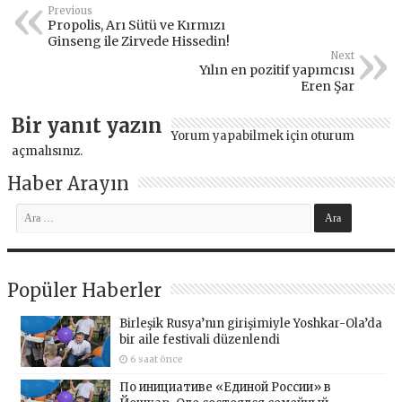
Previous
Propolis, Arı Sütü ve Kırmızı
Ginseng ile Zirvede Hissedin!
Next
Yılın en pozitif yapımcısı
Eren Şar
Bir yanıt yazın
Yorum yapabilmek için
oturum
açmalısınız
.
Haber Arayın
Popüler Haberler
Birleşik Rusya’nın girişimiyle Yoshkar-Ola’da
bir aile festivali düzenlendi
6 saat önce
По инициативе «Единой России» в