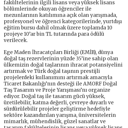
fakültelerinin ilgili lisans veya yüksek lisans
bölümlerinde okuyan öğrenciler ile
mezunlarının katılımına açık olan yarışmada,
profesyonel ve öğrenci kategorilerinde, yurtdışı
eğitim bursu dahil olmak üzere toplamda 10
projeye 10’ar bin TL tutarında para ödülü
verilecek.
Ege Maden İhracatçıları Birliği (EMİB), dünya
doğal taş rezervlerinin yüzde 35’ine sahip olan
ülkemizin doğal taşlarının ihracat potansiyelini
artırmak ve Türk doğal taşının prestijli
projelerdeki kullanımını artırmak amacıyla
Ticaret Bakanlığı’nın desteği ile AMORF Doğal
Taş Tasarım ve Proje Yarışması’nı organize
ediyor. Doğal taş ile tasarım gücü yüksek,
üretilebilir, katma değerli, çevreye duyarlı ve
sürdürülebilir projeler geliştirme hedefiyle
sektöre kazandırılan yarışma, üniversitelerin
mimarlık, mühendislik, güzel sanatlar ve
tasarım fakültelerinin lisans veya yüksek lisans