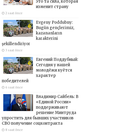
это та сила, которая
изменит страну
2 saat önce
Evgeny Poddubny:
Bugün gençlerimiz,
kazananların
karakterini
şekillendiriyor
3 saat önce
Евгений Поддубный:
Сегодня у нашей
молодёжи куётся
характер
победителей
6 saat önce
Владимир Сайбель: В
«Единой России»
поддерживают
решение Минтруда
упростить для бывших участников
СВО получение соцконтракта
8 saat önce