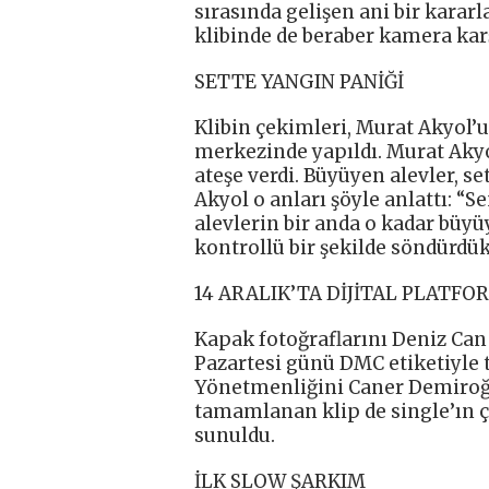
sırasında gelişen ani bir kararla
klibinde de beraber kamera karş
SETTE YANGIN PANİĞİ
Klibin çekimleri, Murat Akyol’
merkezinde yapıldı. Murat Akyol
ateşe verdi. Büyüyen alevler, se
Akyol o anları şöyle anlattı: 
alevlerin bir anda o kadar bü
kontrollü bir şekilde söndürdük.
14 ARALIK’TA DİJİTAL PLATF
Kapak fotoğraflarını Deniz Can 
Pazartesi günü DMC etiketiyle t
Yönetmenliğini Caner Demiroğlu
tamamlanan klip de single’ın ç
sunuldu.
İLK SLOW ŞARKIM