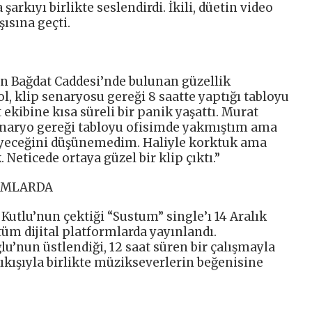
 şarkıyı birlikte seslendirdi. İkili, düetin video
ısına geçti.
un Bağdat Caddesi’nde bulunan güzellik
, klip senaryosu gereği 8 saatte yaptığı tabloyu
t ekibine kısa süreli bir panik yaşattı. Murat
“Senaryo gereği tabloyu ofisimde yakmıştım ama
yüyeceğini düşünemedim. Haliyle korktuk ama
 Neticede ortaya güzel bir klip çıktı.”
ORMLARDA
Kutlu’nun çektiği “Sustum” single’ı 14 Aralık
üm dijital platformlarda yayınlandı.
’nun üstlendiği, 12 saat süren bir çalışmayla
ıkışıyla birlikte müzikseverlerin beğenisine