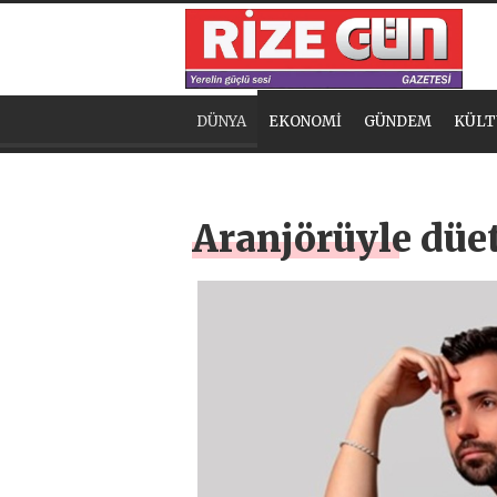
DÜNYA
EKONOMİ
GÜNDEM
KÜLT
Aranjörüyle düet