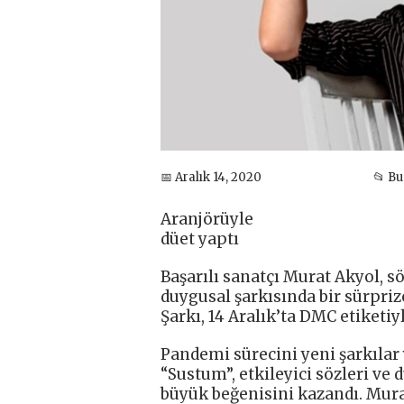
📅 Aralık 14, 2020
📂 B
Aranjörüyle
düet yaptı
Başarılı sanatçı Murat Akyol, s
duygusal şarkısında bir sürprize
Şarkı, 14 Aralık’ta DMC etiketiy
Pandemi sürecini yeni şarkılar
“Sustum”, etkileyici sözleri ve
büyük beğenisini kazandı. Mura