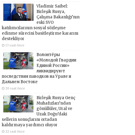
Vladimir Saibel:
Birleşik Rusya,
Çalışma Bakanlığı’nın
eski SVO
katılımcılarının sosyal sözleşme
edinme sürecini basitleştirme kararını
destekliyor
13 saat önce
Волонтёры
«Молодой Гвардии
Единой России»
ликвидируют
последствия паводков на Урале и
Дальнем Востоке
20 saat önce
Birleşik Rusya Genç
Muhafızları’ndan
gönüllüler, Ural ve
Uzak Doğu’daki
sellerin sonuçlarını ortadan
kaldırmaya yardımcı oluyor
22 saat önce