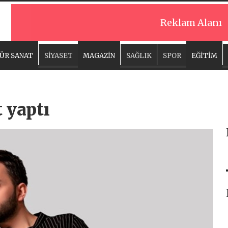
Reklam Alanı
ÜR SANAT
SİYASET
MAGAZİN
SAĞLIK
SPOR
EĞİTİM
 yaptı