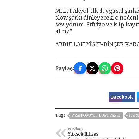
Murat Akyol, ilk duygusal şarkı
slow şarkı dinleyecek, o neden
seviyorum. Stüdyo ve klip kayı
alırız.”
ABDULLAH YİĞİT-DİNÇER KAR
Paylaş:
Facebook
Tags
ARANJÖRÜYLE DÜET YAPTI
İLK 
Previous
Yüksek İhtisas