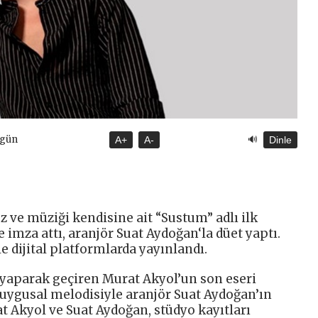
🔊
ugün
A+
A-
Dinle
öz ve müziği kendisine ait “Sustum” adlı ilk
 imza attı, aranjör Suat Aydoğan‘la düet yaptı.
le dijital platformlarda yayınlandı.
 yaparak geçiren Murat Akyol’un son eseri
 duygusal melodisiyle aranjör Suat Aydoğan’ın
t Akyol ve Suat Aydoğan, stüdyo kayıtları