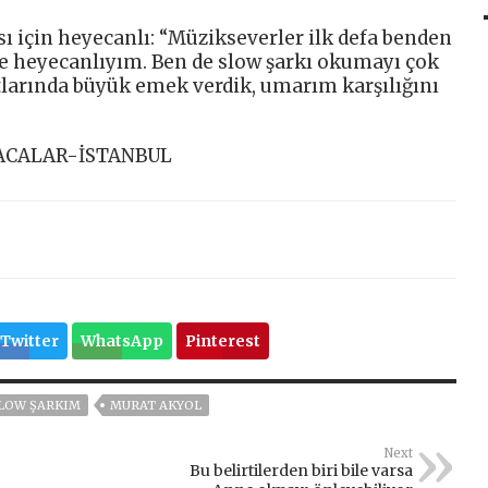
sı için heyecanlı: “Müzikseverler ilk defa benden
le heyecanlıyım. Ben de slow şarkı okumayı çok
tlarında büyük emek verdik, umarım karşılığını
ACALAR-İSTANBUL
Twitter
WhatsApp
Pinterest
SLOW ŞARKIM
MURAT AKYOL
Next
Bu belirtilerden biri bile varsa