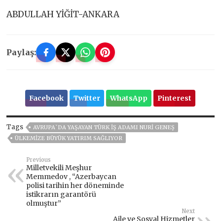
ABDULLAH YİĞİT-ANKARA
Paylaş:
Facebook
Twitter
WhatsApp
Pinterest
Tags
AVRUPA`DA YAŞAYAN TÜRK İŞ ADAMI NURI GENEŞ
ÜLKEMIZE BÜYÜK YATIRIM SAĞLIYOR
Previous
Milletvekili Meşhur
Memmedov , “Azerbaycan
polisi tarihin her döneminde
istikrarın garantörü
olmuştur”
Next
Aile ve Sosyal Hizmetler