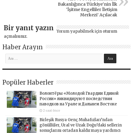
Bakanlığınca Türkiye’nin İlk
‘İşitme Engelliler İletişim
Merkezi’ Açılacak
Bir yanıt yazın
Yorum yapabilmek için
oturum
açmalısınız
.
Haber Arayın
Popüler Haberler
Волонтёры «Молодой Гвардии Единой
России» ликвидируют последствия
паводков на Урале и Дальнем Востоке
2 saat önce
Birleşik Rusya Genç Muhafızları’ndan
gönüllüler, Ural ve Uzak Doğu’daki sellerin
sonuçlarını ortadan kaldırmaya yardımcı