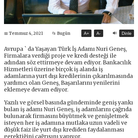
🔊
📅 Temmuz 4, 2021
📂 Bugün
A+
A-
Dinle
Avrupa ` da Yaşayan Türk İş Adamı Nuri Geneş,
Firmalara verdiği proje ve kredi desteği ile
adından söz ettirmeye devam ediyor. Bankacılık
Hizmetleri üzerine birçok iş alanda iş
adamlarına yurt dışı kredilerinin çıkarılmasında
yardımcı olan Geneş, Başarılarını yenilerini
eklemeye devam ediyor.
Yazılı ve görsel basında gündeminde geniş yankı
bulan iş adamı Nuri Geneş, iş adamlarını çağrıda
bulunarak firmasını büyütmek ve genişletmek
isteyen her iş adamına mutlaka uzun vadeli ve
düşük faiz ile yurt dışı krediden faydalanması
gerektiğini çağrısını yapıyor.