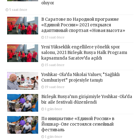
oluyor
5 saat önce
В Саратове по Народной программе
«Единой России»-2021 открылся
адаптивный спортзал «Новая высота»
13 saat önce
Yeni Yükseklik engellilere yönelik spor
salonu, 2021 Birleşik Rusya Halk Programı
kapsamında Saratov’da açıldı
15 saat önce
Yoshkar-Ola’da Nikolai Valuev, “Sağlıklı
Cumhuriyet” projesiyle tanıştı
19 saat önce
Birleşik Rusya’nın girişimiyle Yoshkar-Ola’da
bir aile festivali düzenlendi
1 gün önce
По инициативе «Единой России» в
Йошкар-Оле состоялся семейный
фестиваль
1 gün önce