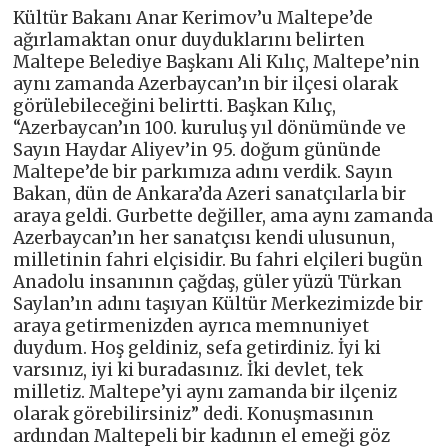
Kültür Bakanı Anar Kerimov’u Maltepe’de
ağırlamaktan onur duyduklarını belirten
Maltepe Belediye Başkanı Ali Kılıç, Maltepe’nin
aynı zamanda Azerbaycan’ın bir ilçesi olarak
görülebileceğini belirtti. Başkan Kılıç,
“Azerbaycan’ın 100. kuruluş yıl dönümünde ve
Sayın Haydar Aliyev’in 95. doğum gününde
Maltepe’de bir parkımıza adını verdik. Sayın
Bakan, dün de Ankara’da Azeri sanatçılarla bir
araya geldi. Gurbette değiller, ama aynı zamanda
Azerbaycan’ın her sanatçısı kendi ulusunun,
milletinin fahri elçisidir. Bu fahri elçileri bugün
Anadolu insanının çağdaş, güler yüzü Türkan
Saylan’ın adını taşıyan Kültür Merkezimizde bir
araya getirmenizden ayrıca memnuniyet
duydum. Hoş geldiniz, sefa getirdiniz. İyi ki
varsınız, iyi ki buradasınız. İki devlet, tek
milletiz. Maltepe’yi aynı zamanda bir ilçeniz
olarak görebilirsiniz” dedi. Konuşmasının
ardından Maltepeli bir kadının el emeği göz