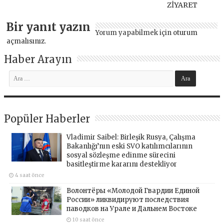
ZİYARET
Bir yanıt yazın
Yorum yapabilmek için
oturum
açmalısınız
.
Haber Arayın
Popüler Haberler
Vladimir Saibel: Birleşik Rusya, Çalışma
Bakanlığı’nın eski SVO katılımcılarının
sosyal sözleşme edinme sürecini
basitleştirme kararını destekliyor
4 saat önce
Волонтёры «Молодой Гвардии Единой
России» ликвидируют последствия
паводков на Урале и Дальнем Востоке
10 saat önce