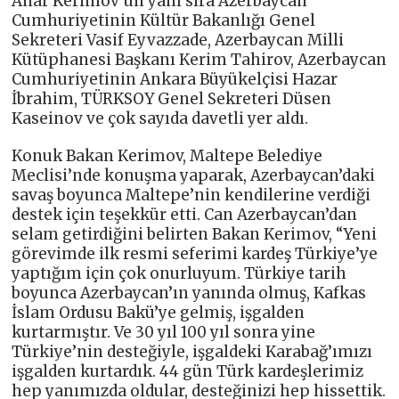
Anar Kerimov’un yanı sıra Azerbaycan
Cumhuriyetinin Kültür Bakanlığı Genel
Sekreteri Vasif Eyvazzade, Azerbaycan Milli
Kütüphanesi Başkanı Kerim Tahirov, Azerbaycan
Cumhuriyetinin Ankara Büyükelçisi Hazar
İbrahim, TÜRKSOY Genel Sekreteri Düsen
Kaseinov ve çok sayıda davetli yer aldı.
Konuk Bakan Kerimov, Maltepe Belediye
Meclisi’nde konuşma yaparak, Azerbaycan’daki
savaş boyunca Maltepe’nin kendilerine verdiği
destek için teşekkür etti. Can Azerbaycan’dan
selam getirdiğini belirten Bakan Kerimov, “Yeni
görevimde ilk resmi seferimi kardeş Türkiye’ye
yaptığım için çok onurluyum. Türkiye tarih
boyunca Azerbaycan’ın yanında olmuş, Kafkas
İslam Ordusu Bakü’ye gelmiş, işgalden
kurtarmıştır. Ve 30 yıl 100 yıl sonra yine
Türkiye’nin desteğiyle, işgaldeki Karabağ’ımızı
işgalden kurtardık. 44 gün Türk kardeşlerimiz
hep yanımızda oldular, desteğinizi hep hissettik.