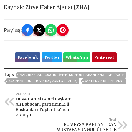
Kaynak: Zirve Haber Ajansı [
ZHA
]
Paylaş:
Facebook
Twitter
WhatsApp
Pinterest
Tags
AZERBAYCAN CUMHURIYETI KÜLTÜR BAKANI ANAR KERIMOV
MALTEPE BELEDIYE BAŞKANI ALI KILIÇ
MALTEPE BELEDIYESI
Previous
DEVA Partisi Genel Başkanı
Ali Babacan, partisinin 2. İl
Başkanları Toplantısı’nda
konuştu
Next
RUMEYSA KAPLAN ` DAN
MUSTAFA SUNGUR ÜLGER `E