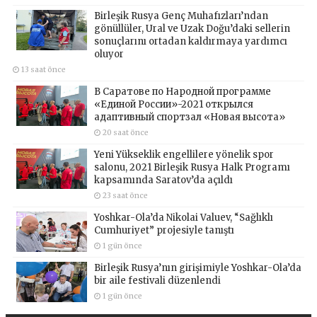
Birleşik Rusya Genç Muhafızları’ndan
gönüllüler, Ural ve Uzak Doğu’daki sellerin
sonuçlarını ortadan kaldırmaya yardımcı
oluyor
13 saat önce
В Саратове по Народной программе
«Единой России»-2021 открылся
адаптивный спортзал «Новая высота»
20 saat önce
Yeni Yükseklik engellilere yönelik spor
salonu, 2021 Birleşik Rusya Halk Programı
kapsamında Saratov’da açıldı
23 saat önce
Yoshkar-Ola’da Nikolai Valuev, “Sağlıklı
Cumhuriyet” projesiyle tanıştı
1 gün önce
Birleşik Rusya’nın girişimiyle Yoshkar-Ola’da
bir aile festivali düzenlendi
1 gün önce