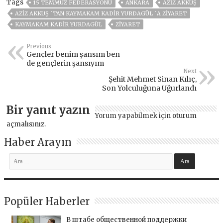
Tags
15 TEMMUZ FEDERASYONU
ANKARA
AZİZ AKKUŞ
AZIZ AKKUŞ `TAN KAYMAKAM KADIR YURDAGÜL `A ZIYARET
KAYMAKAM KADIR YURDAGÜL
ZIYARET
Previous
Gençler benim şansım ben
de gençlerin şansıyım
Next
Şehit Mehmet Sinan Kılıç,
Son Yolculuğuna Uğurlandı
Bir yanıt yazın
Yorum yapabilmek için
oturum
açmalısınız
.
Haber Arayın
Popüler Haberler
В штабе общественной поддержки