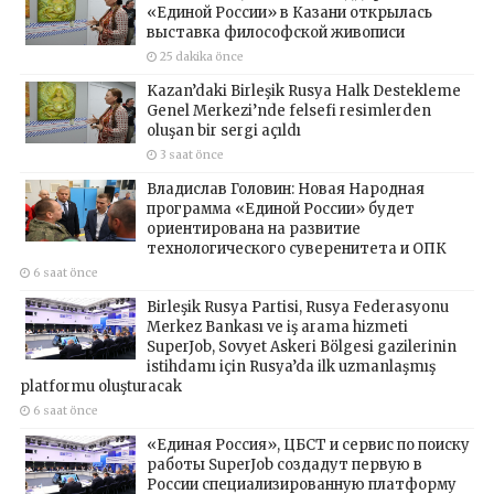
«Единой России» в Казани открылась
выставка философской живописи
25 dakika önce
Kazan’daki Birleşik Rusya Halk Destekleme
Genel Merkezi’nde felsefi resimlerden
oluşan bir sergi açıldı
3 saat önce
Владислав Головин: Новая Народная
программа «Единой России» будет
ориентирована на развитие
технологического суверенитета и ОПК
6 saat önce
Birleşik Rusya Partisi, Rusya Federasyonu
Merkez Bankası ve iş arama hizmeti
SuperJob, Sovyet Askeri Bölgesi gazilerinin
istihdamı için Rusya’da ilk uzmanlaşmış
platformu oluşturacak
6 saat önce
«Единая Россия», ЦБСТ и сервис по поиску
работы SuperJob создадут первую в
России специализированную платформу