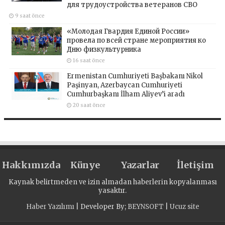
для трудоустройства ветеранов СВО
9 saat önce
«Молодая Гвардия Единой России»
провела по всей стране мероприятия ко
Дню физкультурника
16 saat önce
Ermenistan Cumhuriyeti Başbakanı Nikol
Paşinyan, Azerbaycan Cumhuriyeti
Cumhurbaşkanı İlham Aliyev’i aradı
20 saat önce
Hakkımızda
Künye
Yazarlar
İletişim
Kaynak belirtmeden ve izin almadan haberlerin kopyalanması
yasaktır.
Haber Yazılımı
| Developer By;
BEYNSOFT
|
Ucuz site