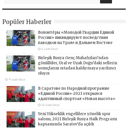
Popüler Haberler
Волонтёры «Молодой Гвардии Единой
России» ликвидируют последствия
паводков на Урале и Дальнем Востоке
6 saat önce
Birleşik Rusya Genç Muhafızları’ndan
gönüllüler, Ural ve Uzak Doğu’daki sellerin
sonuçlarını ortadan kaldırmaya yardımcı
oluyor
9 saat önce
В Саратове по Народной программе
«Единой России»-2021 открылся
адаптивный спортзал «Новая высота»
16 saat önce
Yeni Yükseklik engellilere yönelik spor
salonu, 2021 Birleşik Rusya Halk Programı
kapsamında Saratov’da açıldı