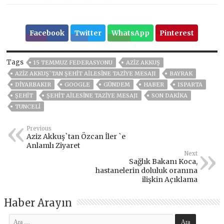
Facebook
Twitter
WhatsApp
Pinterest
Tags
15 TEMMUZ FEDERASYONU
AZİZ AKKUŞ
AZIZ AKKUŞ`TAN ŞEHIT AILESINE TAZIYE MESAJI
BAYRAK
DİYARBAKIR
GOOGLE
GÜNDEM
HABER
ISPARTA
ŞEHİT
ŞEHIT AILESINE TAZIYE MESAJI
SON DAKIKA
TUNCELİ
Previous
Aziz Akkuş`tan Özcan İler `e
Anlamlı Ziyaret
Next
Sağlık Bakanı Koca,
hastanelerin doluluk oranına
ilişkin Açıklama
Haber Arayın