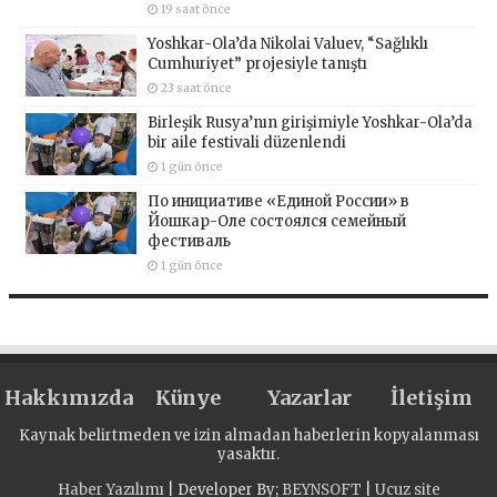
19 saat önce
Yoshkar-Ola’da Nikolai Valuev, “Sağlıklı
Cumhuriyet” projesiyle tanıştı
23 saat önce
Birleşik Rusya’nın girişimiyle Yoshkar-Ola’da
bir aile festivali düzenlendi
1 gün önce
По инициативе «Единой России» в
Йошкар-Оле состоялся семейный
фестиваль
1 gün önce
Hakkımızda
Künye
Yazarlar
İletişim
Kaynak belirtmeden ve izin almadan haberlerin kopyalanması
yasaktır.
Haber Yazılımı
| Developer By;
BEYNSOFT
|
Ucuz site