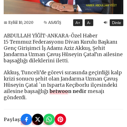
🔊
📅 Eylül 10, 2020
📂 ASAYİŞ
A+
A-
Dinle
ABDULLAH YİĞİT-ANKARA-Özel Haber
15 Temmuz Federasyonu Divan Kurulu Başkanı
Genç Girişimci İş Adamı Aziz Akkuş, Şehit
Jandarma Uzman Çavuş Hüseyin Çatal’ın ailesine
başsağlığı dileklerini iletti.
Akkuş, Tunceli’de görevi sırasında geçirdiği kalp
krizi sonucu şehit olan Jandarma Uzman Çavuş
Hüseyin Çatal `ın Isparta Keçiborlu ilçesindeki
ailesine başsağlığı
betwoon nedir
mesajı
gönderdi.
Paylaş: