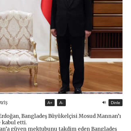
🔊
AYİŞ
A+
A-
Dinle
rdoğan, Bangladeş Büyükelçisi Mosud Mannan’ı
kabul etti.
an’a güven mektubunu takdim eden Bangladeş