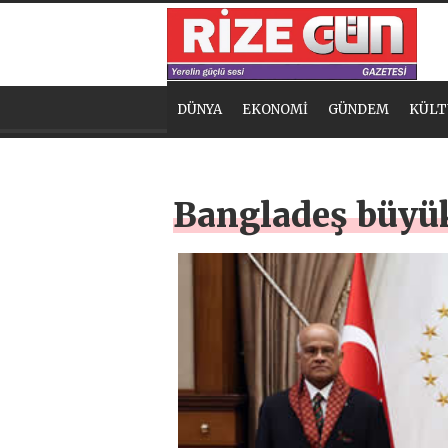
DÜNYA
EKONOMİ
GÜNDEM
KÜLT
Bangladeş büyü