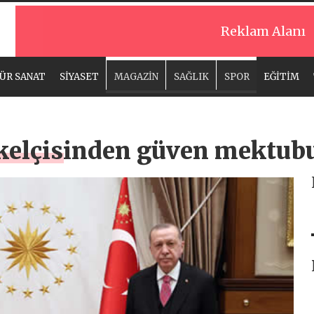
Reklam Alanı
ÜR SANAT
SİYASET
MAGAZİN
SAĞLIK
SPOR
EĞİTİM
kelçisinden güven mektub