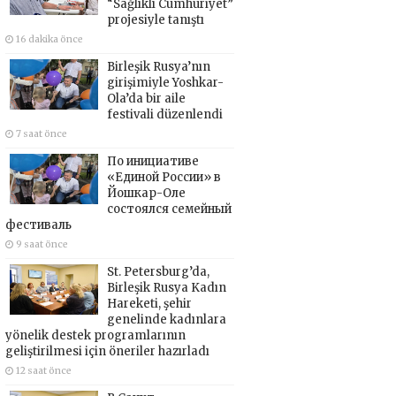
“Sağlıklı Cumhuriyet”
projesiyle tanıştı
16 dakika önce
Birleşik Rusya’nın
girişimiyle Yoshkar-
Ola’da bir aile
festivali düzenlendi
7 saat önce
По инициативе
«Единой России» в
Йошкар-Оле
состоялся семейный
фестиваль
9 saat önce
St. Petersburg’da,
Birleşik Rusya Kadın
Hareketi, şehir
genelinde kadınlara
yönelik destek programlarının
geliştirilmesi için öneriler hazırladı
12 saat önce