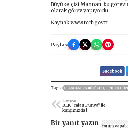
Büyükelçisi Mannan, bu görevi
olarak görev yapıyordu.
Kaynak:www.tccb.gov.tr
Paylaş:
Facebook
Tags
BANGLADEŞ BÜYÜKELÇISINDEN GÜV
Previous
BEK “Yalan Dünya” ile
karşımızda !
Bir yanıt yazın
Yorum yapabi