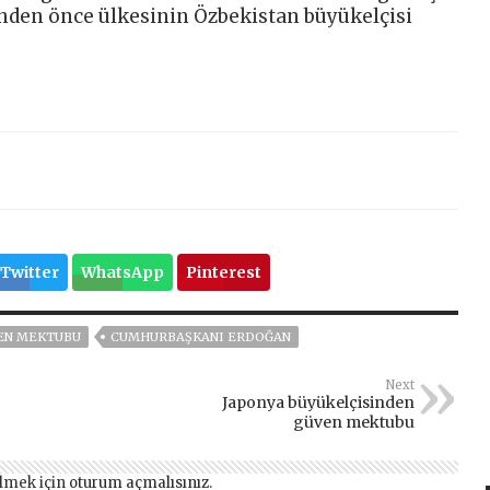
nden önce ülkesinin Özbekistan büyükelçisi
Twitter
WhatsApp
Pinterest
EN MEKTUBU
CUMHURBAŞKANI ERDOĞAN
Next
Japonya büyükelçisinden
güven mektubu
lmek için
oturum açmalısınız
.