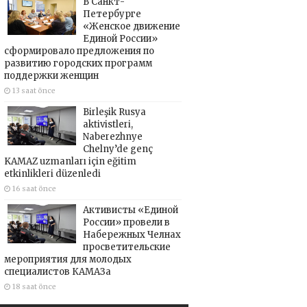
В Санкт-
Петербурге
«Женское движение
Единой России»
сформировало предложения по
развитию городских программ
поддержки женщин
13 saat önce
Birleşik Rusya
aktivistleri,
Naberezhnye
Chelny’de genç
KAMAZ uzmanları için eğitim
etkinlikleri düzenledi
16 saat önce
Активисты «Единой
России» провели в
Набережных Челнах
просветительские
мероприятия для молодых
специалистов КАМАЗа
18 saat önce