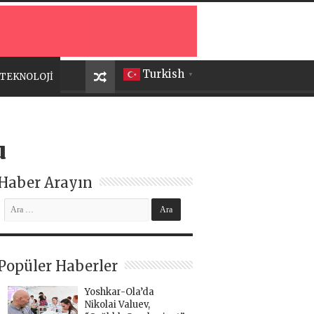
Turkish
TEKNOLOJİ
▼
u
Haber Arayın
Popüler Haberler
Yoshkar-Ola’da
Nikolai Valuev,