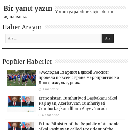
Bir yanıt yazın
Yorum yapabilmek için
oturum
açmalısınız
.
Haber Arayın
Popüler Haberler
«Молодая Гвардия Единой России»
провела по всей стране мероприятия ко
Дню физкультурника
3 saat önce
Ermenistan Cumhuriyeti Başbakanı Nikol
Paşinyan, Azerbaycan Cumhuriyeti
Cumhurbaşkanı İlham Aliyev’i aradı
6 saat önce
Prime Minister of the Republic of Armenia
Nikol Pashinyan called President of the