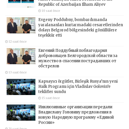
Republic of Azerbaijan Ilham Aliyev
10 saat önce
Evgeny Poddubny, bombardımanda
yaralananları kurtarmadaki cesaretlerinden
dolayı Belgorod bölgesindeki gönüllülere
teşekkür etti
12 saat önce
Евгений Поддубный поблагодарил
добровольцев Белгородской области за
мужество в спасении пострадавших от
обстрелов
13 saat önce
Kapsayıcı örgütler, Birleşik Rusya’nın yeni
Halk Programı için Vladislav Golovin’e
teklifler sundu
15 saat önce
Инклюзивные организации передали
Владиславу Головину предложения в
новую Народную программу «Единой
России»
21 saat önce