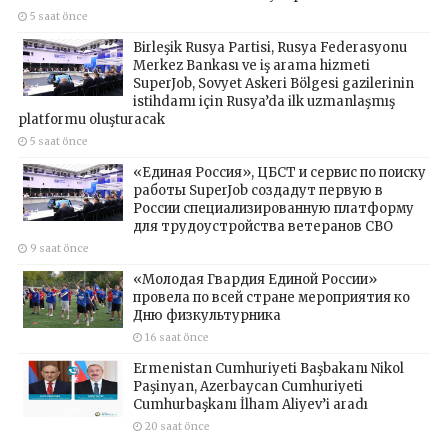
5 saat önce
Birleşik Rusya Partisi, Rusya Federasyonu
Merkez Bankası ve iş arama hizmeti
SuperJob, Sovyet Askeri Bölgesi gazilerinin
istihdamı için Rusya’da ilk uzmanlaşmış
platformu oluşturacak
5 saat önce
«Единая Россия», ЦБСТ и сервис по поиску
работы SuperJob создадут первую в
России специализированную платформу
для трудоустройства ветеранов СВО
9 saat önce
«Молодая Гвардия Единой России»
провела по всей стране мероприятия ко
Дню физкультурника
16 saat önce
Ermenistan Cumhuriyeti Başbakanı Nikol
Paşinyan, Azerbaycan Cumhuriyeti
Cumhurbaşkanı İlham Aliyev’i aradı
20 saat önce