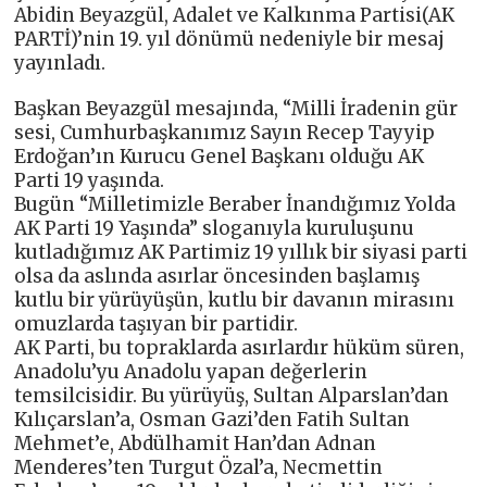
Abidin Beyazgül, Adalet ve Kalkınma Partisi(AK
PARTİ)’nin 19. yıl dönümü nedeniyle bir mesaj
yayınladı.
Başkan Beyazgül mesajında, “Milli İradenin gür
sesi, Cumhurbaşkanımız Sayın Recep Tayyip
Erdoğan’ın Kurucu Genel Başkanı olduğu AK
Parti 19 yaşında.
Bugün “Milletimizle Beraber İnandığımız Yolda
AK Parti 19 Yaşında” sloganıyla kuruluşunu
kutladığımız AK Partimiz 19 yıllık bir siyasi parti
olsa da aslında asırlar öncesinden başlamış
kutlu bir yürüyüşün, kutlu bir davanın mirasını
omuzlarda taşıyan bir partidir.
AK Parti, bu topraklarda asırlardır hüküm süren,
Anadolu’yu Anadolu yapan değerlerin
temsilcisidir. Bu yürüyüş, Sultan Alparslan’dan
Kılıçarslan’a, Osman Gazi’den Fatih Sultan
Mehmet’e, Abdülhamit Han’dan Adnan
Menderes’ten Turgut Özal’a, Necmettin