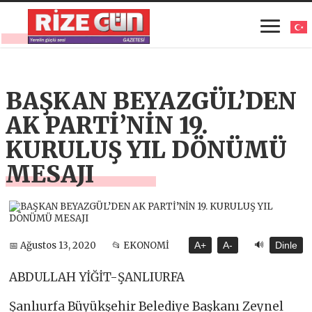
BAŞKAN BEYAZGÜL’DEN
AK PARTİ’NİN 19.
KURULUŞ YIL DÖNÜMÜ
MESAJI
🔊
📅 Ağustos 13, 2020
📂 EKONOMİ
A+
A-
Dinle
ABDULLAH YİĞİT-ŞANLIURFA
Şanlıurfa Büyükşehir Belediye Başkanı Zeynel