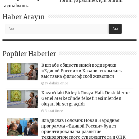
Yorum yapabilmek için
oturum
açmalısınız
.
Haber Arayın
Popüler Haberler
В штабе общественной поддержки
«Единой России» в Казани открылась
выставка философской живописи
19 dakika önce
Kazan’daki Birleşik Rusya Halk Destekleme
Genel Merkezi’nde felsefi resimlerden
oluşan bir sergi açıldı
3 saat önce
Владислав Головин: Новая Народная
программа «Единой России» будет
ориентирована на развитие
технологического суверенитета и ОПК