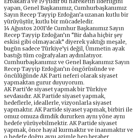
Erbakan’a ve 19 yıldır bu hareketin liderliğini
yapan, Genel Başkanımız, Cumhurbaşkanımız
Sayın Recep Tayyip Erdoğan’a uzanan kutlu bir
yürüyüştür, kutlu bir mücadeledir.
14 Ağustos 2001’de Cumhur Başkanımız Sayın
Recep Tayyip Erdoğan’ın “Bir daha hiçbir şey
eskisi gibi olmayacak” diyerek yaktığı meşale,
bugün sadece Türkiye’yi değil, Ümmetin ayak
bastığı tüm coğrafyaları aydınlatıyor.
Cumhurbaşkanımız ve Genel Başkanımız Sayın
Recep Tayyip Erdoğan’ın öngörüsünde ve
öncülüğünde AK Parti neferi olarak siyaset
yapmaktan gurur duyuyorum.
AK Parti’de siyaset yapmak bir Türkiye
sevdasıdır. AK Partide siyaset yapmak,
hedeflerle, ideallerle, vizyonlarla siyaset
yapmaktır. AK Partide siyaset yapmak, birbiri ile
omuz omuza dimdik dururken aynı yöne aynı
hedefe yürüyebilmektir. AK Partide siyaset
yapmak, önce hayal kurmaktır ve inanmaktır ve
o hedefe doğru aynı azimle hep beraber