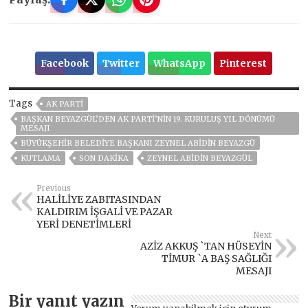
Facebook
Twitter
WhatsApp
Pinterest
Tags
AK PARTİ
BAŞKAN BEYAZGÜL’DEN AK PARTİ’NİN 19. KURULUŞ YIL DÖNÜMÜ
MESAJI
BÜYÜKŞEHIR BELEDIYE BAŞKANI ZEYNEL ABIDIN BEYAZGÜ
KUTLAMA
SON DAKIKA
ZEYNEL ABİDİN BEYAZGÜL
Previous
HALİLİYE ZABITASINDAN
KALDIRIM İŞGALİ VE PAZAR
YERİ DENETİMLERİ
Next
AZİZ AKKUŞ `TAN HÜSEYİN
TİMUR `A BAŞ SAĞLIĞI
MESAJI
Bir yanıt yazın