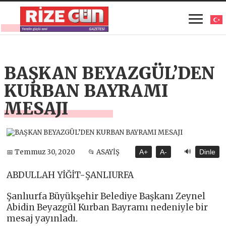
BAŞKAN BEYAZGÜL’DEN
KURBAN BAYRAMI
MESAJI
🔊
📅 Temmuz 30, 2020
📂 ASAYİŞ
A+
A-
Dinle
ABDULLAH YİĞİT-ŞANLIURFA
Şanlıurfa Büyükşehir Belediye Başkanı Zeynel
Abidin Beyazgül Kurban Bayramı nedeniyle bir
mesaj yayınladı.