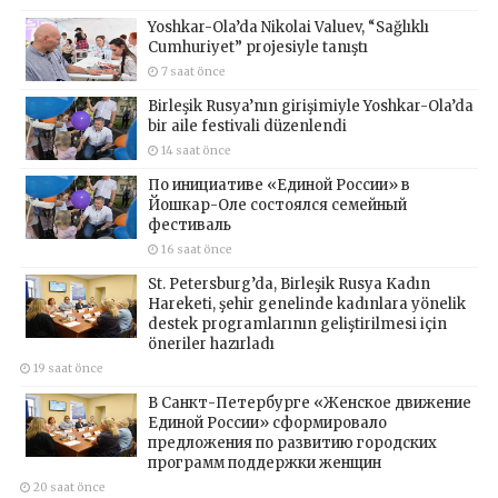
Yoshkar-Ola’da Nikolai Valuev, “Sağlıklı
Cumhuriyet” projesiyle tanıştı
7 saat önce
Birleşik Rusya’nın girişimiyle Yoshkar-Ola’da
bir aile festivali düzenlendi
14 saat önce
По инициативе «Единой России» в
Йошкар-Оле состоялся семейный
фестиваль
16 saat önce
St. Petersburg’da, Birleşik Rusya Kadın
Hareketi, şehir genelinde kadınlara yönelik
destek programlarının geliştirilmesi için
öneriler hazırladı
19 saat önce
В Санкт-Петербурге «Женское движение
Единой России» сформировало
предложения по развитию городских
программ поддержки женщин
20 saat önce