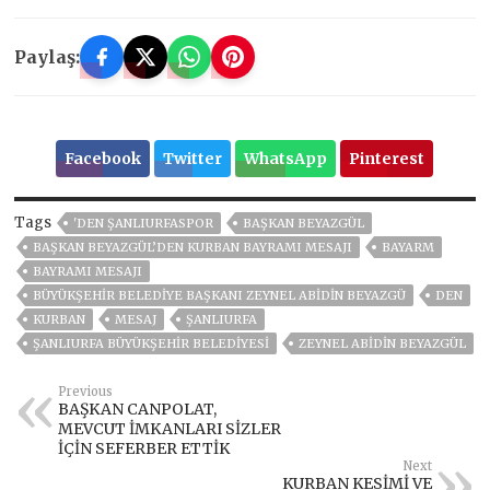
Paylaş:
Facebook
Twitter
WhatsApp
Pinterest
Tags
'DEN ŞANLIURFASPOR
BAŞKAN BEYAZGÜL
BAŞKAN BEYAZGÜL’DEN KURBAN BAYRAMI MESAJI
BAYARM
BAYRAMI MESAJI
BÜYÜKŞEHIR BELEDIYE BAŞKANI ZEYNEL ABIDIN BEYAZGÜ
DEN
KURBAN
MESAJ
ŞANLIURFA
ŞANLIURFA BÜYÜKŞEHIR BELEDIYESI
ZEYNEL ABİDİN BEYAZGÜL
Previous
BAŞKAN CANPOLAT,
MEVCUT İMKANLARI SİZLER
İÇİN SEFERBER ETTİK
Next
KURBAN KESİMİ VE