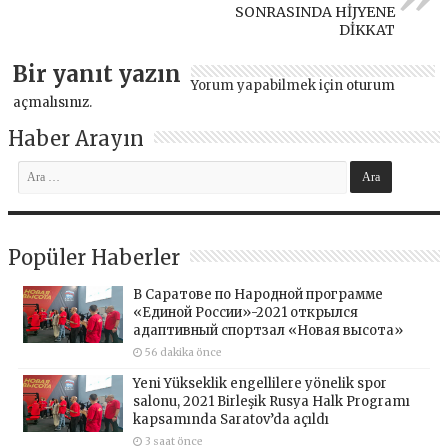
SONRASINDA HİJYENE
DİKKAT
Bir yanıt yazın
Yorum yapabilmek için
oturum
açmalısınız
.
Haber Arayın
Popüler Haberler
В Саратове по Народной программе
«Единой России»-2021 открылся
адаптивный спортзал «Новая высота»
56 dakika önce
Yeni Yükseklik engellilere yönelik spor
salonu, 2021 Birleşik Rusya Halk Programı
kapsamında Saratov’da açıldı
3 saat önce