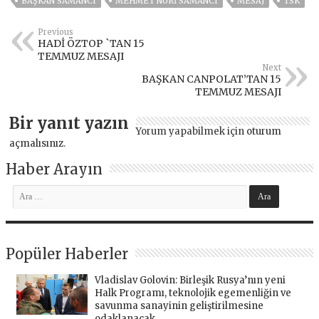
BAŞKAN SAMANCI
MEHMET NURİ SAMANCI
MESAJ
TSK
Previous
HADİ ÖZTOP `TAN 15
TEMMUZ MESAJI
Next
BAŞKAN CANPOLAT’TAN 15
TEMMUZ MESAJI
Bir yanıt yazın
Yorum yapabilmek için
oturum
açmalısınız
.
Haber Arayın
Popüler Haberler
Vladislav Golovin: Birleşik Rusya’nın yeni
Halk Programı, teknolojik egemenliğin ve
savunma sanayinin geliştirilmesine
odaklanacak