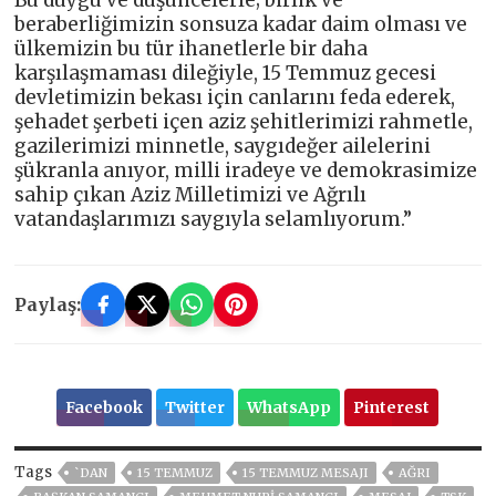
Bu duygu ve düşüncelerle; birlik ve
beraberliğimizin sonsuza kadar daim olması ve
ülkemizin bu tür ihanetlerle bir daha
karşılaşmaması dileğiyle, 15 Temmuz gecesi
devletimizin bekası için canlarını feda ederek,
şehadet şerbeti içen aziz şehitlerimizi rahmetle,
gazilerimizi minnetle, saygıdeğer ailelerini
şükranla anıyor, milli iradeye ve demokrasimize
sahip çıkan Aziz Milletimizi ve Ağrılı
vatandaşlarımızı saygıyla selamlıyorum.”
Paylaş:
Facebook
Twitter
WhatsApp
Pinterest
Tags
`DAN
15 TEMMUZ
15 TEMMUZ MESAJI
AĞRI