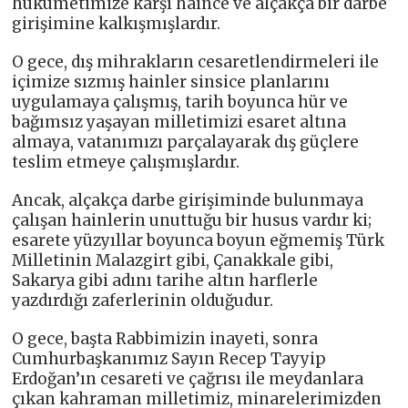
hükümetimize karşı haince ve alçakça bir darbe
girişimine kalkışmışlardır.
O gece, dış mihrakların cesaretlendirmeleri ile
içimize sızmış hainler sinsice planlarını
uygulamaya çalışmış, tarih boyunca hür ve
bağımsız yaşayan milletimizi esaret altına
almaya, vatanımızı parçalayarak dış güçlere
teslim etmeye çalışmışlardır.
Ancak, alçakça darbe girişiminde bulunmaya
çalışan hainlerin unuttuğu bir husus vardır ki;
esarete yüzyıllar boyunca boyun eğmemiş Türk
Milletinin Malazgirt gibi, Çanakkale gibi,
Sakarya gibi adını tarihe altın harflerle
yazdırdığı zaferlerinin olduğudur.
O gece, başta Rabbimizin inayeti, sonra
Cumhurbaşkanımız Sayın Recep Tayyip
Erdoğan’ın cesareti ve çağrısı ile meydanlara
çıkan kahraman milletimiz, minarelerimizden