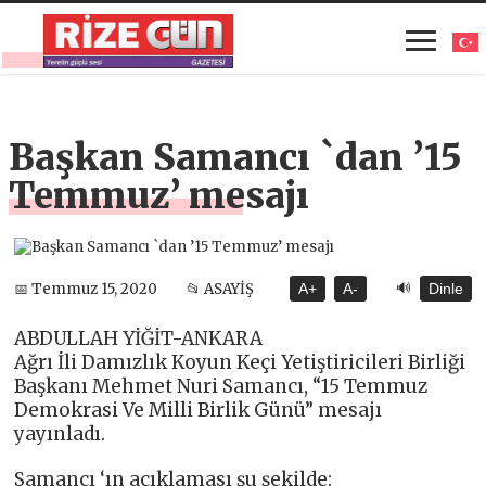
Başkan Samancı `dan ’15
Temmuz’ mesajı
🔊
📅 Temmuz 15, 2020
📂 ASAYİŞ
A+
A-
Dinle
ABDULLAH YİĞİT-ANKARA
Ağrı İli Damızlık Koyun Keçi Yetiştiricileri Birliği
Başkanı Mehmet Nuri Samancı, “15 Temmuz
Demokrasi Ve Milli Birlik Günü” mesajı
yayınladı.
Samancı ‘ın açıklaması şu şekilde: