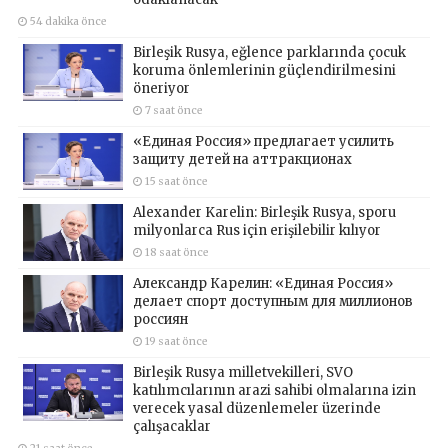
54 dakika önce
Birleşik Rusya, eğlence parklarında çocuk
koruma önlemlerinin güçlendirilmesini
öneriyor
7 saat önce
«Единая Россия» предлагает усилить
защиту детей на аттракционах
15 saat önce
Alexander Karelin: Birleşik Rusya, sporu
milyonlarca Rus için erişilebilir kılıyor
18 saat önce
Александр Карелин: «Единая Россия»
делает спорт доступным для миллионов
россиян
19 saat önce
Birleşik Rusya milletvekilleri, SVO
katılımcılarının arazi sahibi olmalarına izin
verecek yasal düzenlemeler üzerinde
çalışacaklar