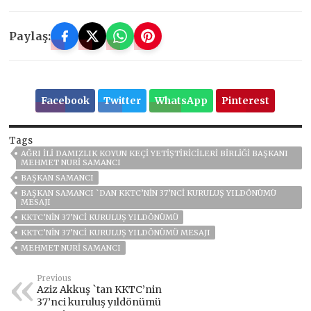
Paylaş:
Facebook
Twitter
WhatsApp
Pinterest
Tags
AĞRI İLI DAMIZLIK KOYUN KEÇI YETIŞTIRICILERI BIRLIĞI BAŞKANI
MEHMET NURI SAMANCI
BAŞKAN SAMANCI
BAŞKAN SAMANCI `DAN KKTC’NIN 37’NCI KURULUŞ YILDÖNÜMÜ
MESAJI
KKTC’NIN 37’NCI KURULUŞ YILDÖNÜMÜ
KKTC’NIN 37’NCI KURULUŞ YILDÖNÜMÜ MESAJI
MEHMET NURİ SAMANCI
Previous
Aziz Akkuş `tan KKTC’nin
37’nci kuruluş yıldönümü