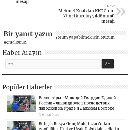
mesajı
Next
Mehmet Kızıl’dan KKTC’nin
37’nci kuruluş yıldönümü
mesajı
Bir yanıt yazın
Yorum yapabilmek için
oturum
açmalısınız
.
Haber Arayın
Popüler Haberler
Волонтёры «Молодой Гвардии Единой
России» ликвидируют последствия
паводков на Урале и Дальнем Востоке
6 saat önce
Birleşik Rusya Genç Muhafızları’ndan
gönüllüler, Ural ve Uzak Doğu’daki sellerin