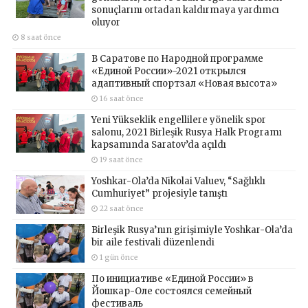
sonuçlarını ortadan kaldırmaya yardımcı
oluyor
8 saat önce
В Саратове по Народной программе
«Единой России»-2021 открылся
адаптивный спортзал «Новая высота»
16 saat önce
Yeni Yükseklik engellilere yönelik spor
salonu, 2021 Birleşik Rusya Halk Programı
kapsamında Saratov’da açıldı
19 saat önce
Yoshkar-Ola’da Nikolai Valuev, “Sağlıklı
Cumhuriyet” projesiyle tanıştı
22 saat önce
Birleşik Rusya’nın girişimiyle Yoshkar-Ola’da
bir aile festivali düzenlendi
1 gün önce
По инициативе «Единой России» в
Йошкар-Оле состоялся семейный
фестиваль