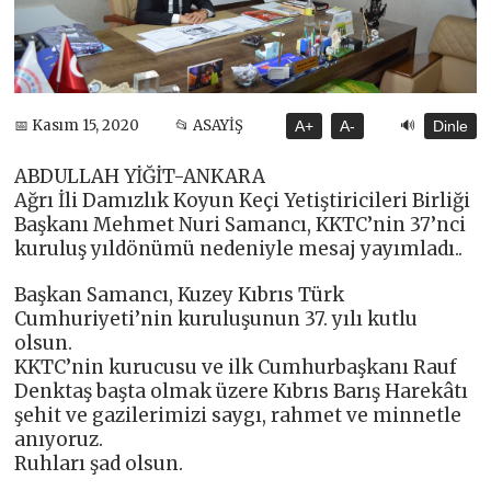
🔊
📅 Kasım 15, 2020
📂 ASAYİŞ
A+
A-
Dinle
ABDULLAH YİĞİT-ANKARA
Ağrı İli Damızlık Koyun Keçi Yetiştiricileri Birliği
Başkanı Mehmet Nuri Samancı, KKTC’nin 37’nci
kuruluş yıldönümü nedeniyle mesaj yayımladı..
Başkan Samancı, Kuzey Kıbrıs Türk
Cumhuriyeti’nin kuruluşunun 37. yılı kutlu
olsun.
KKTC’nin kurucusu ve ilk Cumhurbaşkanı Rauf
Denktaş başta olmak üzere Kıbrıs Barış Harekâtı
şehit ve gazilerimizi saygı, rahmet ve minnetle
anıyoruz.
Ruhları şad olsun.