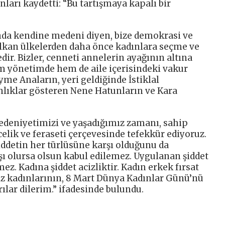
ları kaydetti: “Bu tartışmaya kapalı bir
da kendine medeni diyen, bize demokrasi ve
alkan ülkelerden daha önce kadınlara seçme ve
dir. Bizler, cenneti annelerin ayağının altına
m yönetimde hem de aile içerisindeki vakur
me Anaların, yeri geldiğinde İstiklal
ıklar gösteren Nene Hatunların ve Kara
edeniyetimizi ve yaşadığımız zamanı, sahip
elik ve feraseti çerçevesinde tefekkür ediyoruz.
iddetin her türlüsüne karşı olduğunu da
şı olursa olsun kabul edilemez. Uygulanan şiddet
ez. Kadına şiddet acizliktir. Kadın erkek fırsat
miz kadınlarının, 8 Mart Dünya Kadınlar Günü’nü
rılar dilerim.” ifadesinde bulundu.