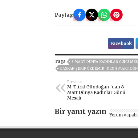
Paylaş:
Facebook
Tags
8 MART DÜNYA KADINLAR GÜNÜ MES
BAŞKAN ŞERIF ÖZDEMIR `DEN 8 MART DÜN
Previous
M. Türki Gündoğan `dan 8
Mart Dünya Kadınlar Günü
Mesajı
Bir yanıt yazın
Yorum yapabi