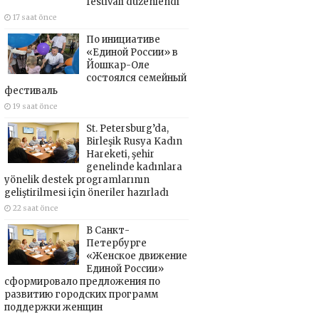
festivali düzenlendi
17 saat önce
По инициативе
«Единой России» в
Йошкар-Оле
состоялся семейный
фестиваль
19 saat önce
St. Petersburg’da,
Birleşik Rusya Kadın
Hareketi, şehir
genelinde kadınlara
yönelik destek programlarının
geliştirilmesi için öneriler hazırladı
22 saat önce
В Санкт-
Петербурге
«Женское движение
Единой России»
сформировало предложения по
развитию городских программ
поддержки женщин