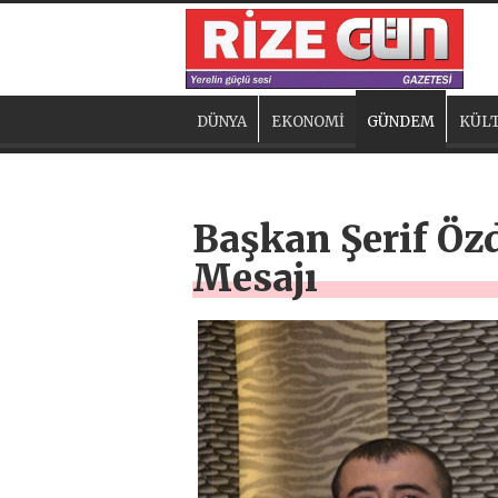
DÜNYA
EKONOMİ
GÜNDEM
KÜLT
Başkan Şerif Öz
Mesajı