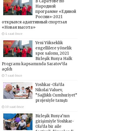
В Саратове по
Народной
программе «Единой
России»-2021
открылся адаптивный спортзал
«Новая высота»
4 saat önce
Yeni Yükseklik
engellilere yönelik
spor salonu, 2021
Birleşik Rusya Halk
Programı kapsamında Saratov’da
açıldı
7 saat önce
Yoshkar-Ola’da
Nikolai Valuev,
“Sağlıklı Cumhuriyet”
projesiyle tanıştı
10 saat önce
Birleşik Rusya’nın
girişimiyle Yoshkar-
Ola’da bir aile