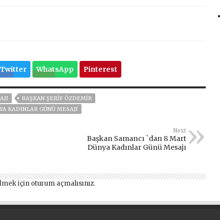
Twitter
WhatsApp
Pinterest
AJI
BAŞKAN ŞERİF ÖZDEMİR
YA KADINLAR GÜNÜ MESAJI
Next
Başkan Samancı `dan 8 Mart
Dünya Kadınlar Günü Mesajı
lmek için
oturum açmalısınız
.