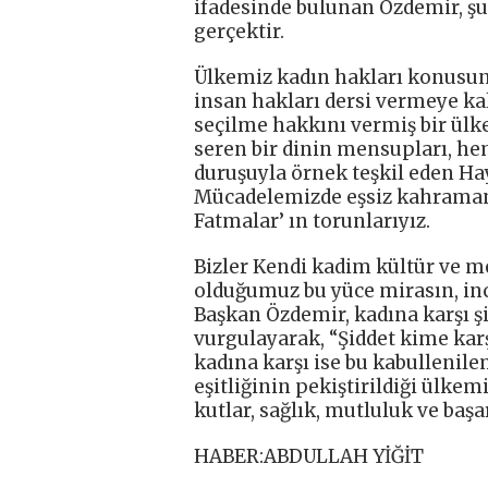
ifadesinde bulunan Özdemir, şun
gerçektir.
Ülkemiz kadın hakları konusun
insan hakları dersi vermeye k
seçilme hakkını vermiş bir ülke
seren bir dinin mensupları, he
duruşuyla örnek teşkil eden Hay
Mücadelemizde eşsiz kahramanl
Fatmalar’ ın torunlarıyız.
Bizler Kendi kadim kültür ve m
olduğumuz bu yüce mirasın, inc
Başkan Özdemir, kadına karşı ş
vurgulayarak, “Şiddet kime kar
kadına karşı ise bu kabullenilem
eşitliğinin pekiştirildiği ülke
kutlar, sağlık, mutluluk ve başa
HABER:ABDULLAH YİĞİT