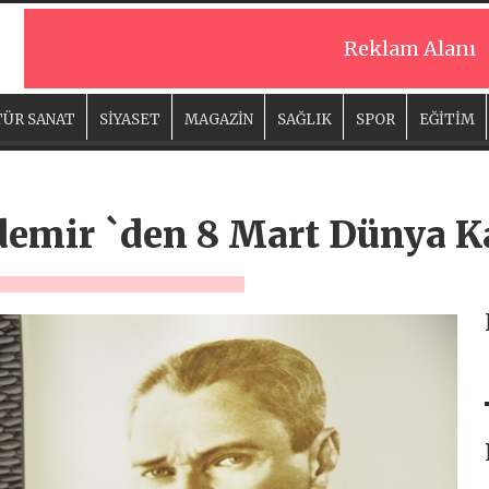
Reklam Alanı
ÜR SANAT
SİYASET
MAGAZİN
SAĞLIK
SPOR
EĞİTİM
demir `den 8 Mart Dünya K