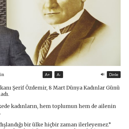
🔊
ün
A+
A-
Dinle
şkanı Şerif Özdemir, 8 Mart Dünya Kadınlar Günü
adı.
kede kadınların, hem toplumun hem de ailenin
.
ışlandığı bir ülke hiçbir zaman ilerleyemez.”