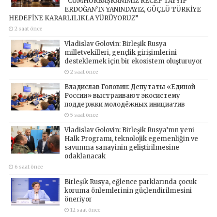
“CUMHURBAŞKANIMIZ RECEP TAYYİP
ERDOĞAN’IN YANINDAYIZ, GÜÇLÜ TÜRKİYE
HEDEFİNE KARARLILIKLA YÜRÜYORUZ”
2 saat önce
Vladislav Golovin: Birleşik Rusya
milletvekilleri, gençlik girişimlerini
desteklemek için bir ekosistem oluşturuyor
2 saat önce
Владислав Головин: Депутаты «Единой
России» выстраивают экосистему
поддержки молодёжных инициатив
5 saat önce
Vladislav Golovin: Birleşik Rusya’nın yeni
Halk Programı, teknolojik egemenliğin ve
savunma sanayinin geliştirilmesine
odaklanacak
6 saat önce
Birleşik Rusya, eğlence parklarında çocuk
koruma önlemlerinin güçlendirilmesini
öneriyor
12 saat önce