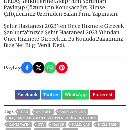
DEDAŞ Yetkililerine Gidip Tüm Sorunları
Paylaşıp Çözüm İçin Konuşacağız. Kimse
Çiftçilerimiz Üzerinden Yalan Prim Yapmasın.
Şehir Hastanesi 2023’ten Önce Hizmete Girecek
Şanlıurfa’mızda Şehir Hastanesi 2023 Yılından
Önce Hizmete Girecektir. Bu Konuda Bakanımız
Bize Net Bilgi Verdi, Dedi.
Paylaş:
Facebook
Twitter
WhatsApp
Pinterest
Tags
`DAN
AK PARTİ
BAŞKAN YILDIZ
BAŞKAN YILDIZ'DAN HIZLI TREN İDDILARINA YANIT
CANLI YAYIN
GTV
HABER
HALİL ÇAP
HIZLI TREN