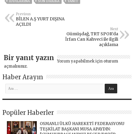
İDDILARINA
SON DAKIKA
YANIT
Previous
BİLEN A.Ş YURT DIŞINA
AÇILDI
Next
Gümüşdağ, TRT SPOR’da
İrfan Can Kahveci ile ilgili
açıklama
Bir yanıt yazın
Yorum yapabilmek için
oturum
açmalısınız
.
Haber Arayın
Popüler Haberler
OSMANLI ÜLKÜ HAREKETİ FEDERASYONU
TEŞKİLAT BAŞKANI MUSA APAYDIN: