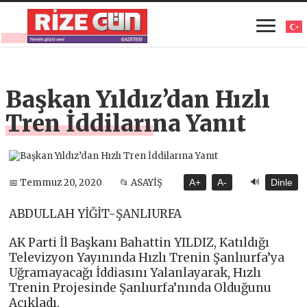
Başkan Yıldız’dan Hızlı
Tren İddilarına Yanıt
🔊
📅 Temmuz 20, 2020
📂 ASAYİŞ
A+
A-
Dinle
ABDULLAH YİĞİT-ŞANLIURFA
AK Parti İl Başkanı Bahattin YILDIZ, Katıldığı
Televizyon Yayınında Hızlı Trenin Şanlıurfa’ya
Uğramayacağı İddiasını Yalanlayarak, Hızlı
Trenin Projesinde Şanlıurfa’nında Olduğunu
Açıkladı.