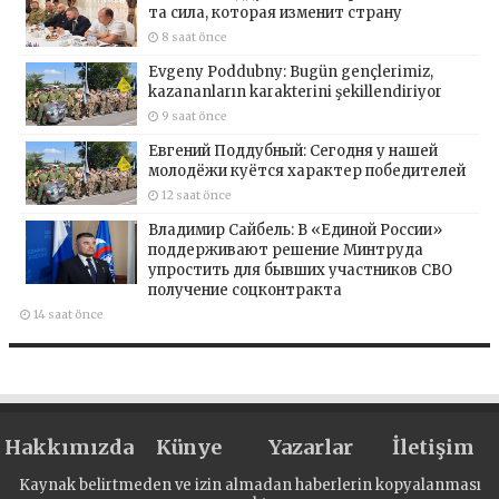
та сила, которая изменит страну
8 saat önce
Evgeny Poddubny: Bugün gençlerimiz,
kazananların karakterini şekillendiriyor
9 saat önce
Евгений Поддубный: Сегодня у нашей
молодёжи куётся характер победителей
12 saat önce
Владимир Сайбель: В «Единой России»
поддерживают решение Минтруда
упростить для бывших участников СВО
получение соцконтракта
14 saat önce
Hakkımızda
Künye
Yazarlar
İletişim
Kaynak belirtmeden ve izin almadan haberlerin kopyalanması