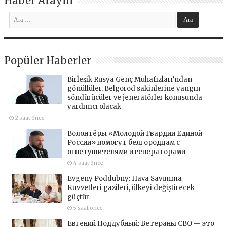
Haber Arayın
Popüler Haberler
Birleşik Rusya Genç Muhafızları’ndan
gönüllüler, Belgorod sakinlerine yangın
söndürücüler ve jeneratörler konusunda
yardımcı olacak
2 saat önce
Волонтёры «Молодой Гвардии Единой
России» помогут белгородцам с
огнетушителями и генераторами
4 saat önce
Evgeny Poddubny: Hava Savunma
Kuvvetleri gazileri, ülkeyi değiştirecek
güçtür
5 saat önce
Евгений Поддубный: Ветераны СВО — это