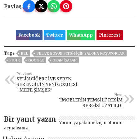
Paylaş:
Facebook
Twitter
WhatsApp
Pinterest
Tags
BEL
BEL VE BOYUN FITIĞI İÇİN SALONA KOŞUYORLAR
FIDIK
GOOGLE
OKAN IŞALAN
Previous
SELİN CİĞERCİ VE SEREN
SERENGİL’İN YENİ GÖZDESİ
“ METE ŞİMŞEK”
Next
‘İMGELERİN TEMSİLİ’ RESİM
SERGİSİ UZATILDI
Bir yanıt yazın
Yorum yapabilmek için
oturum
açmalısınız
.