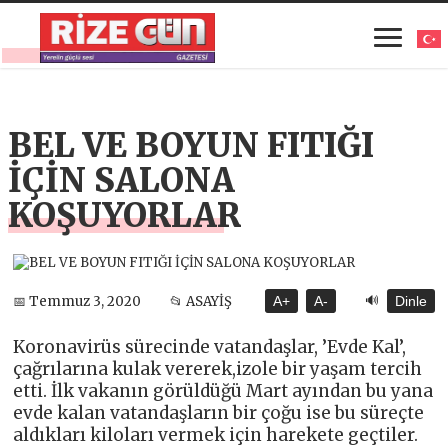
BEL VE BOYUN FITIĞI
İÇİN SALONA
KOŞUYORLAR
🔊
📅 Temmuz 3, 2020
📂 ASAYİŞ
A+
A-
Dinle
Koronavirüs sürecinde vatandaşlar, ’Evde Kal’,
çağrılarına kulak vererek,izole bir yaşam tercih
etti. İlk vakanın görüldüğü Mart ayından bu yana
evde kalan vatandaşların bir çoğu ise bu süreçte
aldıkları kiloları vermek için harekete geçtiler.