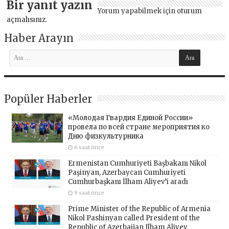
Bir yanıt yazın
Yorum yapabilmek için
oturum
açmalısınız
.
Haber Arayın
Popüler Haberler
«Молодая Гвардия Единой России»
провела по всей стране мероприятия ко
Дню физкультурника
6 saat önce
Ermenistan Cumhuriyeti Başbakanı Nikol
Paşinyan, Azerbaycan Cumhuriyeti
Cumhurbaşkanı İlham Aliyev’i aradı
9 saat önce
Prime Minister of the Republic of Armenia
Nikol Pashinyan called President of the
Republic of Azerbaijan Ilham Aliyev