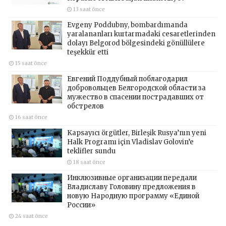
13 saat önce
Evgeny Poddubny, bombardımanda
yaralananları kurtarmadaki cesaretlerinden
dolayı Belgorod bölgesindeki gönüllülere
teşekkür etti
15 saat önce
Евгений Поддубный поблагодарил
добровольцев Белгородской области за
мужество в спасении пострадавших от
обстрелов
16 saat önce
Kapsayıcı örgütler, Birleşik Rusya’nın yeni
Halk Programı için Vladislav Golovin’e
teklifler sundu
18 saat önce
Инклюзивные организации передали
Владиславу Головину предложения в
новую Народную программу «Единой
России»
24 saat önce