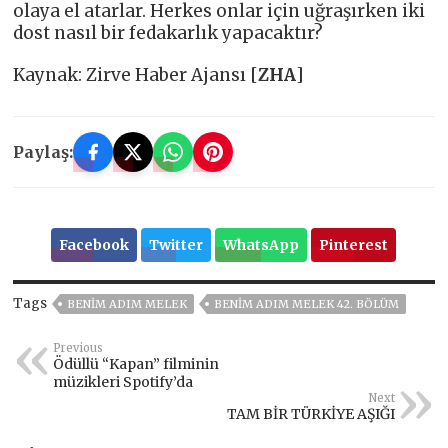
olaya el atarlar. Herkes onlar için uğraşırken iki
dost nasıl bir fedakarlık yapacaktır?
Kaynak: Zirve Haber Ajansı [
ZHA
]
Paylaş:
Facebook
Twitter
WhatsApp
Pinterest
Tags
BENIM ADIM MELEK
BENIM ADIM MELEK 42. BÖLÜM
Previous
Ödüllü “Kapan” filminin
müzikleri Spotify’da
Next
TAM BİR TÜRKİYE AŞIĞI