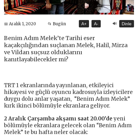
🔊
📅 Aralık 1, 2020
📂 Bugün
A+
A-
Dinle
Benim Adım Melek’te Tarihi eser
kaçakçılığından suçlanan Melek, Halil, Mirza
ve Vildan suçsuz olduklarını
kanıtlayabilecekler mi?
TRT 1 ekranlarında yayınlanan, etkileyici
hikayesi ve güçlü oyuncu kadrosuyla izleyicilere
duygu dolu anlar yaşatan, “Benim Adım Melek”
kırk ikinci bölümüyle ekranlara geliyor.
2 Aralık Çarşamba akşamı saat 20.00’de
yeni
bölümüyle ekranlara gelecek olan “Benim Adım
Melek” te bu hafta neler olacak: