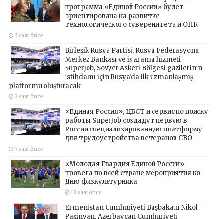
программа «Единой России» будет
ориентирована на развитие
технологического суверенитета и ОПК
3 saat önce
Birleşik Rusya Partisi, Rusya Federasyonu
Merkez Bankası ve iş arama hizmeti
SuperJob, Sovyet Askeri Bölgesi gazilerinin
istihdamı için Rusya’da ilk uzmanlaşmış
platformu oluşturacak
3 saat önce
«Единая Россия», ЦБСТ и сервис по поиску
работы SuperJob создадут первую в
России специализированную платформу
для трудоустройства ветеранов СВО
7 saat önce
«Молодая Гвардия Единой России»
провела по всей стране мероприятия ко
Дню физкультурника
13 saat önce
Ermenistan Cumhuriyeti Başbakanı Nikol
Paşinyan, Azerbaycan Cumhuriyeti