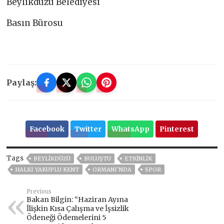
Beylikdüzü Belediyesi
Basın Bürosu
Paylaş:
Facebook
Twitter
WhatsApp
Pinterest
Tags
BEYLİKDÜZÜ
BULUŞTU
ETKINLIK
HALKI YAKUPLU KENT
ORMANI’NDA
SPOR
Previous
Bakan Bilgin: “Haziran Ayına
İlişkin Kısa Çalışma ve İşsizlik
Ödeneği Ödemelerini 5