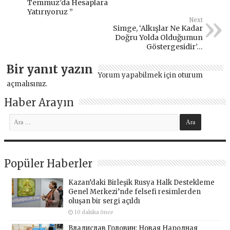
Temmuz’da Hesaplara
Yatırıyoruz ”
Next
Simge, ‘Alkışlar Ne Kadar
Doğru Yolda Olduğumun
Göstergesidir’…
Bir yanıt yazın
Yorum yapabilmek için
oturum
açmalısınız
.
Haber Arayın
Popüler Haberler
Kazan’daki Birleşik Rusya Halk Destekleme
Genel Merkezi’nde felsefi resimlerden
oluşan bir sergi açıldı
10 dakika önce
Владислав Головин: Новая Народная