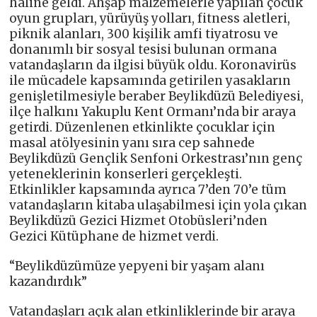
haline geldi. Ahşap malzemelerle yapılan çocuk
oyun grupları, yürüyüş yolları, fitness aletleri,
piknik alanları, 300 kişilik amfi tiyatrosu ve
donanımlı bir sosyal tesisi bulunan ormana
vatandaşların da ilgisi büyük oldu. Koronavirüs
ile mücadele kapsamında getirilen yasakların
genişletilmesiyle beraber Beylikdüzü Belediyesi,
ilçe halkını Yakuplu Kent Ormanı’nda bir araya
getirdi. Düzenlenen etkinlikte çocuklar için
masal atölyesinin yanı sıra cep sahnede
Beylikdüzü Gençlik Senfoni Orkestrası’nın genç
yeteneklerinin konserleri gerçekleşti.
Etkinlikler kapsamında ayrıca 7’den 70’e tüm
vatandaşların kitaba ulaşabilmesi için yola çıkan
Beylikdüzü Gezici Hizmet Otobüsleri’nden
Gezici Kütüphane de hizmet verdi.
“Beylikdüzümüze yepyeni bir yaşam alanı
kazandırdık”
Vatandaşları açık alan etkinliklerinde bir araya