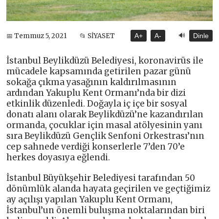
🔊
📅 Temmuz 5, 2021
📂 SİYASET
A+
A-
Dinle
İstanbul Beylikdüzü Belediyesi, koronavirüs ile
mücadele kapsamında getirilen pazar günü
sokağa çıkma yasağının kaldırılmasının
ardından Yakuplu Kent Ormanı’nda bir dizi
etkinlik düzenledi. Doğayla iç içe bir sosyal
donatı alanı olarak Beylikdüzü’ne kazandırılan
ormanda, çocuklar için masal atölyesinin yanı
sıra Beylikdüzü Gençlik Senfoni Orkestrası’nın
cep sahnede verdiği konserlerle 7’den 70’e
herkes doyasıya eğlendi.
İstanbul Büyükşehir Belediyesi tarafından 50
dönümlük alanda hayata geçirilen ve geçtiğimiz
ay açılışı yapılan Yakuplu Kent Ormanı,
İstanbul’un önemli buluşma noktalarından biri