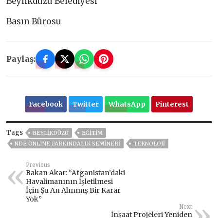
Beylikdüzü Belediyesi
Basın Bürosu
Paylaş:
Facebook
Twitter
WhatsApp
Pinterest
Tags
BEYLİKDÜZÜ
EĞITIM
NDE ONLINE FARKINDALIK SEMİNERİ
TEKNOLOJİ
Previous
Bakan Akar: “Afganistan’daki
Havalimanının İşletilmesi
İçin Şu An Alınmış Bir Karar
Yok”
Next
İnşaat Projeleri Yeniden