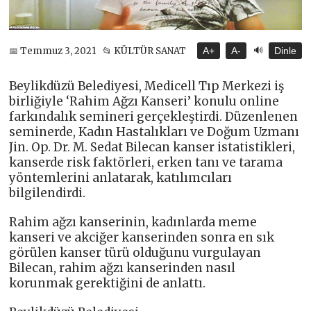
🔊
📅 Temmuz 3, 2021
📂 KÜLTÜR SANAT
A+
A-
Dinle
Beylikdüzü Belediyesi, Medicell Tıp Merkezi iş
birliğiyle ‘Rahim Ağzı Kanseri’ konulu online
farkındalık semineri gerçekleştirdi. Düzenlenen
seminerde, Kadın Hastalıkları ve Doğum Uzmanı
Jin. Op. Dr. M. Sedat Bilecan kanser istatistikleri,
kanserde risk faktörleri, erken tanı ve tarama
yöntemlerini anlatarak, katılımcıları
bilgilendirdi.
Rahim ağzı kanserinin, kadınlarda meme
kanseri ve akciğer kanserinden sonra en sık
görülen kanser türü olduğunu vurgulayan
Bilecan, rahim ağzı kanserinden nasıl
korunmak gerektiğini de anlattı.