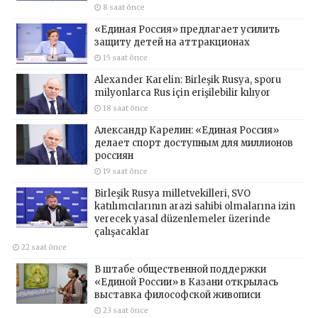
8 saat önce
«Единая Россия» предлагает усилить
защиту детей на аттракционах
15 saat önce
Alexander Karelin: Birleşik Rusya, sporu
milyonlarca Rus için erişilebilir kılıyor
18 saat önce
Александр Карелин: «Единая Россия»
делает спорт доступным для миллионов
россиян
19 saat önce
Birleşik Rusya milletvekilleri, SVO
katılımcılarının arazi sahibi olmalarına izin
verecek yasal düzenlemeler üzerinde
çalışacaklar
22 saat önce
В штабе общественной поддержки
«Единой России» в Казани открылась
выставка философской живописи
23 saat önce