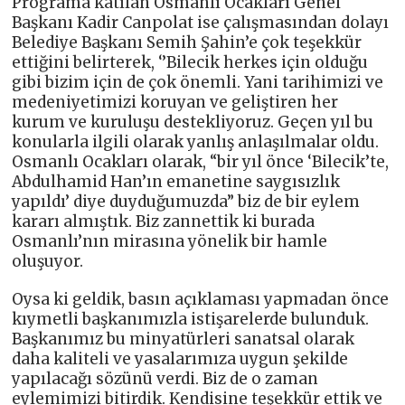
Programa katılan Osmanlı Ocakları Genel
Başkanı Kadir Canpolat ise çalışmasından dolayı
Belediye Başkanı Semih Şahin’e çok teşekkür
ettiğini belirterek, ‘’Bilecik herkes için olduğu
gibi bizim için de çok önemli. Yani tarihimizi ve
medeniyetimizi koruyan ve geliştiren her
kurum ve kuruluşu destekliyoruz. Geçen yıl bu
konularla ilgili olarak yanlış anlaşılmalar oldu.
Osmanlı Ocakları olarak, “bir yıl önce ‘Bilecik’te,
Abdulhamid Han’ın emanetine saygısızlık
yapıldı’ diye duyduğumuzda” biz de bir eylem
kararı almıştık. Biz zannettik ki burada
Osmanlı’nın mirasına yönelik bir hamle
oluşuyor.
Oysa ki geldik, basın açıklaması yapmadan önce
kıymetli başkanımızla istişarelerde bulunduk.
Başkanımız bu minyatürleri sanatsal olarak
daha kaliteli ve yasalarımıza uygun şekilde
yapılacağı sözünü verdi. Biz de o zaman
eylemimizi bitirdik. Kendisine teşekkür ettik ve