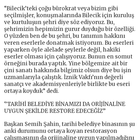
“Bilecik’teki çoğu bürokrat veya bizim gibi
seçilmişler, konuşmalarında Bilecik için kuruluş
ve kurtuluşun şehri diye söz ediyoruz. Bu,
şehrimizin hepimizin gurur duyduğu bir özelliği.
O yüzden ben de bu şehri, bu tanımın hakkını
veren eserlerle donatmak istiyorum. Bu eserleri
yaparken öyle alelade şeylerle değil, hakiki
eserler olması için çalışıyoruz. Bunun en somut
örneğini burada yaptık. Yine bölgemize ait bir
çini sanatı hakkında bilgimiz olsun diye bu işin
uzmanlarıyla çalıştık. İznik Vakfı’nın değerli
sanatçı ve akademisyenleriyle birlikte bu eseri
ortaya koyduk” dedi.
‘’TARİHİ BELEDİYE BİNAMIZI DA ORİJİNALİNE
UYGUN ŞEKİLDE RESTORE EDECEĞİZ’’
Başkan Semih Şahin, tarihi belediye binasının şu
anki durumunu ortaya koyan restorasyon
çalışmasının da orijinaline uygun yapılmadığını