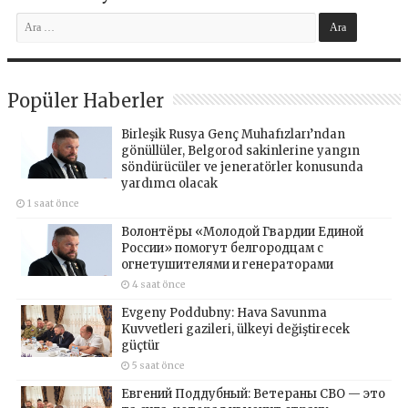
Popüler Haberler
Birleşik Rusya Genç Muhafızları’ndan
gönüllüler, Belgorod sakinlerine yangın
söndürücüler ve jeneratörler konusunda
yardımcı olacak
1 saat önce
Волонтёры «Молодой Гвардии Единой
России» помогут белгородцам с
огнетушителями и генераторами
4 saat önce
Evgeny Poddubny: Hava Savunma
Kuvvetleri gazileri, ülkeyi değiştirecek
güçtür
5 saat önce
Евгений Поддубный: Ветераны СВО — это