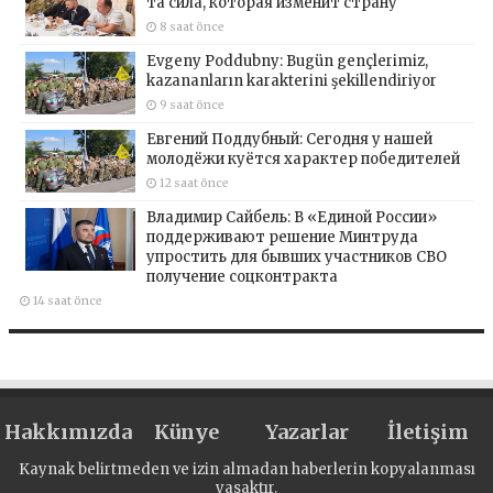
та сила, которая изменит страну
8 saat önce
Evgeny Poddubny: Bugün gençlerimiz,
kazananların karakterini şekillendiriyor
9 saat önce
Евгений Поддубный: Сегодня у нашей
молодёжи куётся характер победителей
12 saat önce
Владимир Сайбель: В «Единой России»
поддерживают решение Минтруда
упростить для бывших участников СВО
получение соцконтракта
14 saat önce
Hakkımızda
Künye
Yazarlar
İletişim
Kaynak belirtmeden ve izin almadan haberlerin kopyalanması
yasaktır.