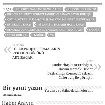
Tags
BELEDIYE BAŞKANI SEMIH ŞAHIN
BİLECİK BELEDİYESİ
BİLECİK BELEDİYESİ’NDEN TARİHE VE SANATA SAYGI DURUŞU
CUMHURIYET HALK PARTISI İL BAŞKANI MEHMET METIN YAŞAR
EŞI SERPIL ŞAHIN
İYI PARTI İL BAŞKANI HALIL ŞAHIN
OSMANLI OCAKLARI GENEL BAŞKANI KADIR CANPOLAT
SANATA
SAYGI DURUŞU
TARİHE
VE
Previous
HİSER PROJESİ FİRMALARIN
REKABET GÜCÜNÜ
ARTIRACAK
Next
Cumhurbaşkanı Erdoğan,
Bosna Hersek Devlet
Başkanlığı Konseyi Başkanı
Caferoviç ile görüştü
Bir yanıt yazın
Yorum yapabilmek için
oturum
açmalısınız
.
Haber Arayın