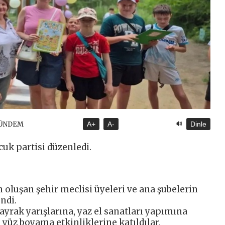
🔊
GÜNDEM
A+
A-
Dinle
ocuk partisi düzenledi.
n oluşan şehir meclisi üyeleri ve ana şubelerin
ndi.
ayrak yarışlarına, yaz el sanatları yapımına
 yüz boyama etkinliklerine katıldılar.