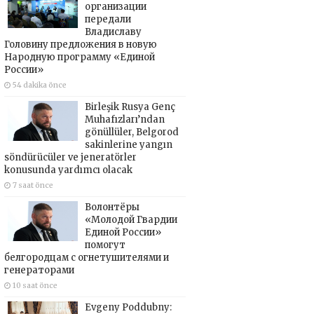
организации
передали
Владиславу
Головину предложения в новую
Народную программу «Единой
России»
54 dakika önce
Birleşik Rusya Genç
Muhafızları’ndan
gönüllüler, Belgorod
sakinlerine yangın
söndürücüler ve jeneratörler
konusunda yardımcı olacak
7 saat önce
Волонтёры
«Молодой Гвардии
Единой России»
помогут
белгородцам с огнетушителями и
генераторами
10 saat önce
Evgeny Poddubny: