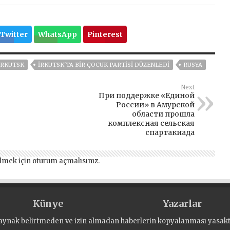
Twitter
WhatsApp
Pinterest
IRKUTSK
İRKUTSK'TA BIR ÇOCUK PARTISI DÜZENLEDI
RUSYA
Next
При поддержке «Единой
России» в Амурской
области прошла
комплексная сельская
спартакиада
lmek için
oturum açmalısınız
.
Künye
Yazarlar
aynak belirtmeden ve izin almadan haberlerin kopyalanması yasaktı