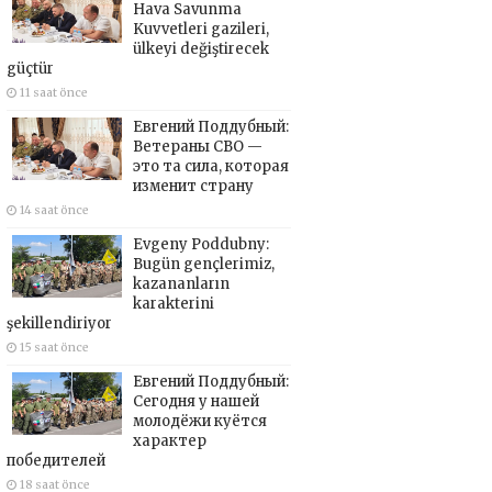
Hava Savunma
Kuvvetleri gazileri,
ülkeyi değiştirecek
güçtür
11 saat önce
Евгений Поддубный:
Ветераны СВО —
это та сила, которая
изменит страну
14 saat önce
Evgeny Poddubny:
Bugün gençlerimiz,
kazananların
karakterini
şekillendiriyor
15 saat önce
Евгений Поддубный:
Сегодня у нашей
молодёжи куётся
характер
победителей
18 saat önce