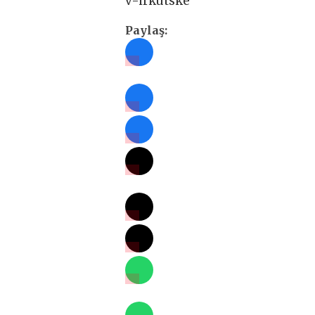
v-irkutske
Paylaş: