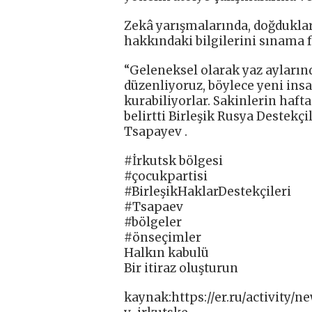
Zekâ yarışmalarında, doğdukları
hakkındaki bilgilerini sınama fı
“Geleneksel olarak yaz aylarınd
düzenliyoruz, böylece yeni insan
kurabiliyorlar. Sakinlerin hafta
belirtti Birleşik Rusya Destekç
Tsapayev .
#İrkutsk bölgesi
#çocukpartisi
#BirleşikHaklarDestekçileri
#Tsapaev
#bölgeler
#önseçimler
Halkın kabulü
Bir itiraz oluşturun
kaynak:https://er.ru/activity/