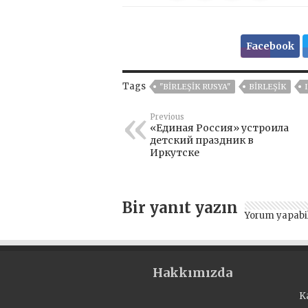
Facebook
Tags
"BIRLEŞIK RUSYA"
BIRLEŞIK
Previous
«Единая Россия» устроила
детский праздник в
Иркутске
Bir yanıt yazın
Yorum yapabi
Hakkımızda
K