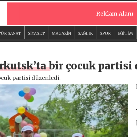
Reklam Alanı
ÜR SANAT
SİYASET
MAGAZİN
SAĞLIK
SPOR
EĞİTİM
İrkutsk’ta bir çocuk partisi
çocuk partisi düzenledi.