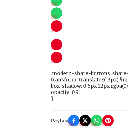
.modern-share-buttons .share-
transform: translateY(-3px) !i
box-shadow: 0 6px 12px rgba(0,0
opacity: 0.9;
}
Paylaş: