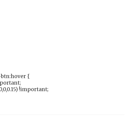
btn:hover {
mportant;
,0,0.15) !important;