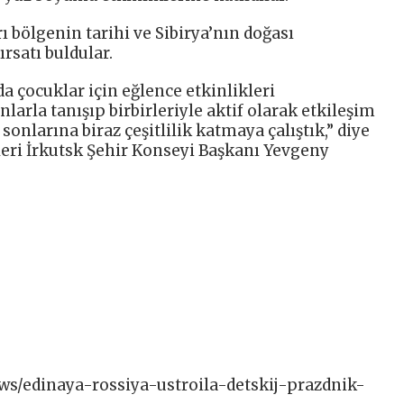
 bölgenin tarihi ve Sibirya’nın doğası
rsatı buldular.
a çocuklar için eğlence etkinlikleri
larla tanışıp birbirleriyle aktif olarak etkileşim
 sonlarına biraz çeşitlilik katmaya çalıştık,” diye
ileri İrkutsk Şehir Konseyi Başkanı Yevgeny
news/edinaya-rossiya-ustroila-detskij-prazdnik-