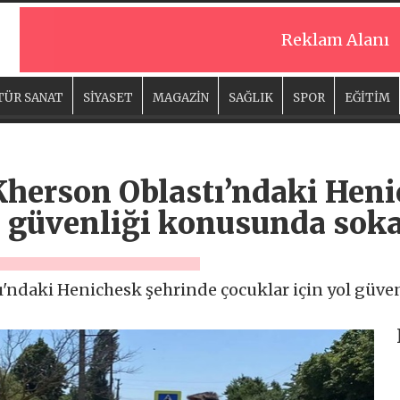
Reklam Alanı
TÜR SANAT
SİYASET
MAGAZİN
SAĞLIK
SPOR
EĞİTİM
 Kherson Oblastı’ndaki Hen
l güvenliği konusunda soka
tı'ndaki Henichesk şehrinde çocuklar için yol güv