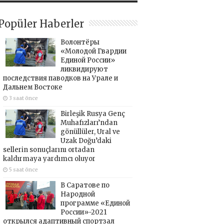
Popüler Haberler
Волонтёры
«Молодой Гвардии
Единой России»
ликвидируют
последствия паводков на Урале и
Дальнем Востоке
3 saat önce
Birleşik Rusya Genç
Muhafızları’ndan
gönüllüler, Ural ve
Uzak Doğu’daki
sellerin sonuçlarını ortadan
kaldırmaya yardımcı oluyor
5 saat önce
В Саратове по
Народной
программе «Единой
России»-2021
открылся адаптивный спортзал