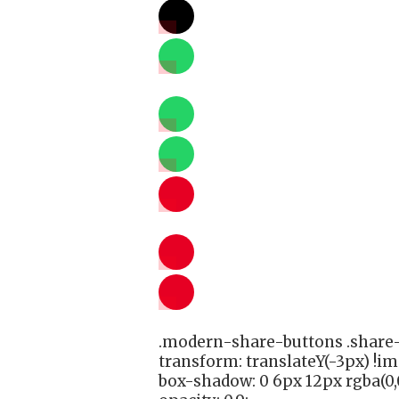
.modern-share-buttons .share-
transform: translateY(-3px) !i
box-shadow: 0 6px 12px rgba(0,0