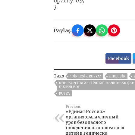
opacity: 0.9;
}
Paylaş:
Facebook
Tags
"BIRLEŞIK RUSYA"
BIRLEŞIK
KHERSON OBLASTI'NDAKI HENICHESK ŞEHR
DÜZENLEDI
RUSYA
Previous
«Единая Россия»
организовала уличный
урок безопасного
поведения на дорогах для
детей в Геническе