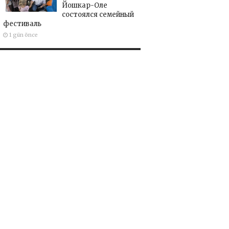
Йошкар-Оле
состоялся семейный
фестиваль
1 gün önce