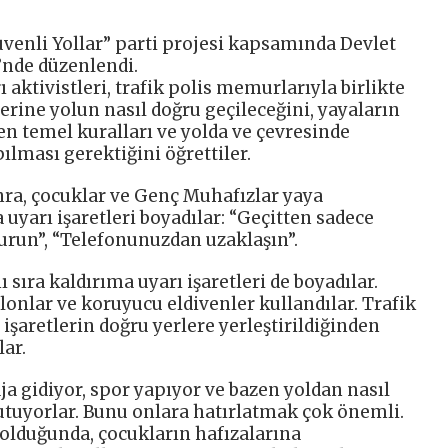
venli Yollar” parti projesi kapsamında Devlet
nde düzenlendi.
aktivistleri, trafik polis memurlarıyla birlikte
rine yolun nasıl doğru geçileceğini, yayaların
ken temel kuralları ve yolda ve çevresinde
ılması gerektiğini öğrettiler.
ra, çocuklar ve Genç Muhafızlar yaya
 uyarı işaretleri boyadılar: “Geçitten sadece
durun”, “Telefonunuzdan uzaklaşın”.
 sıra kaldırıma uyarı işaretleri de boyadılar.
blonlar ve koruyucu eldivenler kullandılar. Trafik
işaretlerin doğru yerlere yerleştirildiğinden
ar.
aja gidiyor, spor yapıyor ve bazen yoldan nasıl
utuyorlar. Bunu onlara hatırlatmak çok önemli.
 olduğunda, çocukların hafızalarına