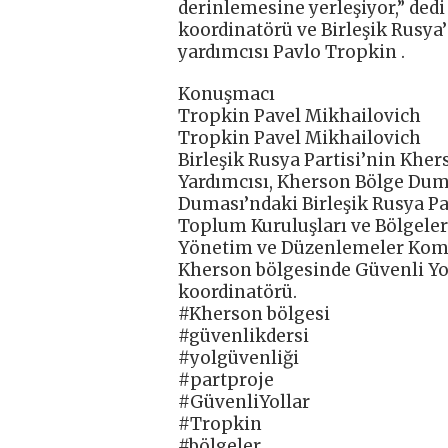
derinlemesine yerleşiyor,” dedi
koordinatörü ve Birleşik Rusya
yardımcısı Pavlo Tropkin .
Konuşmacı
Tropkin Pavel Mikhailovich
Tropkin Pavel Mikhailovich
Birleşik Rusya Partisi’nin Kher
Yardımcısı, Kherson Bölge Dum
Duması’ndaki Birleşik Rusya Par
Toplum Kuruluşları ve Bölgelera
Yönetim ve Düzenlemeler Komite
Kherson bölgesinde Güvenli Yol
koordinatörü.
#Kherson bölgesi
#güvenlikdersi
#yolgüvenliği
#partproje
#GüvenliYollar
#Tropkin
#bölgeler