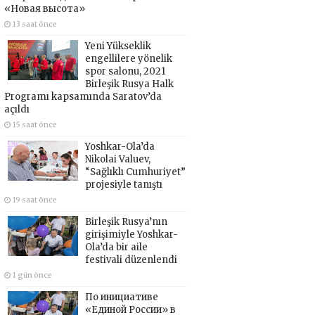
«Новая высота»
13 saat önce
Yeni Yükseklik
engellilere yönelik
spor salonu, 2021
Birleşik Rusya Halk
Programı kapsamında Saratov’da
açıldı
15 saat önce
Yoshkar-Ola’da
Nikolai Valuev,
“Sağlıklı Cumhuriyet”
projesiyle tanıştı
19 saat önce
Birleşik Rusya’nın
girişimiyle Yoshkar-
Ola’da bir aile
festivali düzenlendi
1 gün önce
По инициативе
«Единой России» в