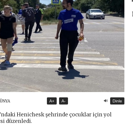
🔊
DÜNYA
A+
A-
Dinle
ı’ndaki Henichesk şehrinde çocuklar için yol
i düzenledi.