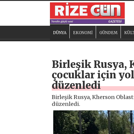
DÜNYA
EKONOMİ
GÜNDEM
KÜL
Birleşik Rusya,
çocuklar için yo
düzenledi
Birleşik Rusya, Kherson Oblas
düzenledi.