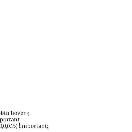
btn:hover {
mportant;
,0,0.15) !important;