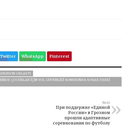
Twitter
WhatsApp
Pinterest
KHERSON OBLASTI
INDE ÇOCUKLAR IÇIN YOL GÜVENLIĞI KONUSUNDA SOKAK DERSI
Next
При поддержке «Единой
России» в Грозном
прошли адаптивные
соревнования по футболу