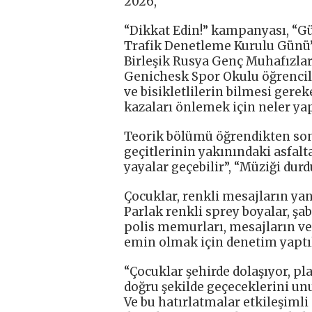
2026,
“Dikkat Edin!” kampanyası, “Gü
Trafik Denetleme Kurulu Günü’
Birleşik Rusya Genç Muhafızları 
Genichesk Spor Okulu öğrencile
ve bisikletlilerin bilmesi gere
kazaları önlemek için neler yap
Teorik bölümü öğrendikten son
geçitlerinin yakınındaki asfalta
yayalar geçebilir”, “Müziği dur
Çocuklar, renkli mesajların yanı
Parlak renkli sprey boyalar, şa
polis memurları, mesajların ve 
emin olmak için denetim yaptıl
“Çocuklar şehirde dolaşıyor, pl
doğru şekilde geçeceklerini un
Ve bu hatırlatmalar etkileşimli