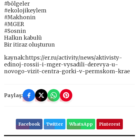
#bölgeler
#ekolojikeylem
#Makhonin
#‎MGER
#Sosnin
Halkın kabulü
Bir itiraz oluşturun
kaynak:https://er.ru/activity/news/aktivisty-
edinoj-rossii-i-mger-vysadili-derevya-u-
novogo-vizit-centra-gorki-v-permskom-krae
Paylaş:
Facebook
Twitter
WhatsApp
Pinterest