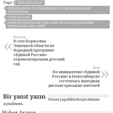
Tags
"BIRLEŞIK RUSYA"
BIRLEŞIK RUSYA VE BIRLEŞIK RUSYA GENÇ MUHAFIZLARI
AKTIVISTLERI
PERM BÖLGESI
PERM BÖLGESI'NDEKI YENI GORKI ZIYARETÇI MERKEZININ
YAKINLARINA AĞAÇ DIKTI
Previous
В селе Борисовка
Липецкой области по
Народной программе
«Единой России»
отремонтировали детский
сад
Next
По инициативе «Единой
России» в Новосибирске
состоялась выездная
диспансеризация жителей
Bir yanıt yazın
Yorum yapabilmek için
oturum
açmalısınız
.
Haber Arayın