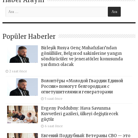
Popüler Haberler
Birleşik Rusya Genç Muhafızları’ndan
gönüllüler, Belgorod sakinlerine yangın
söndürücüler ve jeneratörler konusunda
yardımcı olacak
2 saat önce
Волонтёры «Молодой Гвардии Единой
России» помогут белгородцам с
огнетушителями и генераторами
5 saat önce
Evgeny Poddubny: Hava Savunma
Kuvvetleri gazileri, ülkeyi değiştirecek
güçtür
6 saat önce
Евгений Поддубный: Ветераны СВО — это