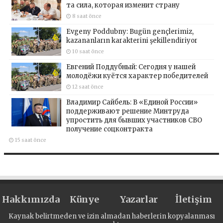
та сила, которая изменит страну
8 saat önce
Evgeny Poddubny: Bugün gençlerimiz,
kazananların karakterini şekillendiriyor
10 saat önce
Евгений Поддубный: Сегодня у нашей
молодёжи куётся характер победителей
12 saat önce
Владимир Сайбель: В «Единой России»
поддерживают решение Минтруда
упростить для бывших участников СВО
получение соцконтракта
15 saat önce
Hakkımızda
Künye
Yazarlar
İletişim
Kaynak belirtmeden ve izin almadan haberlerin kopyalanması