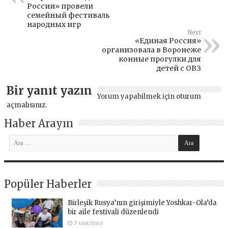
России» провели
семейный фестиваль
народных игр
Next
«Единая Россия»
организовала в Воронеже
конные прогулки для
детей с ОВЗ
Bir yanıt yazın
Yorum yapabilmek için
oturum
açmalısınız
.
Haber Arayın
Popüler Haberler
Birleşik Rusya’nın girişimiyle Yoshkar-Ola’da
bir aile festivali düzenlendi
3 saat önce