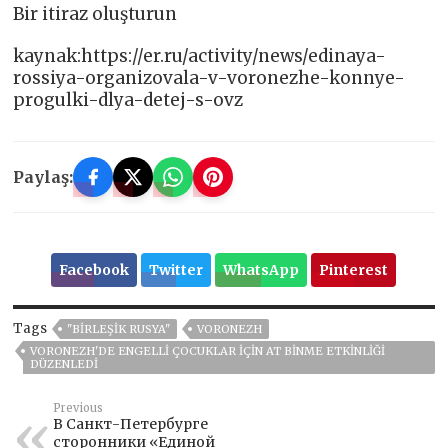
Bir itiraz oluşturun
kaynak:https://er.ru/activity/news/edinaya-
rossiya-organizovala-v-voronezhe-konnye-
progulki-dlya-detej-s-ovz
Paylaş:
Facebook
Twitter
WhatsApp
Pinterest
Tags
"BIRLEŞIK RUSYA"
VORONEZH
VORONEZH'DE ENGELLI ÇOCUKLAR IÇIN AT BINME ETKINLIĞI
DÜZENLEDI
Previous
В Санкт-Петербурге
сторонники «Единой