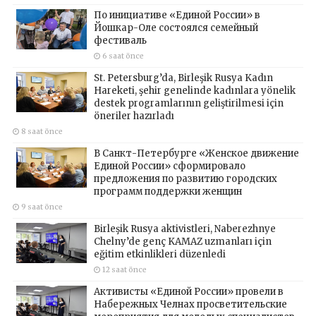
По инициативе «Единой России» в
Йошкар-Оле состоялся семейный
фестиваль
6 saat önce
St. Petersburg’da, Birleşik Rusya Kadın
Hareketi, şehir genelinde kadınlara yönelik
destek programlarının geliştirilmesi için
öneriler hazırladı
8 saat önce
В Санкт-Петербурге «Женское движение
Единой России» сформировало
предложения по развитию городских
программ поддержки женщин
9 saat önce
Birleşik Rusya aktivistleri, Naberezhnye
Chelny’de genç KAMAZ uzmanları için
eğitim etkinlikleri düzenledi
12 saat önce
Активисты «Единой России» провели в
Набережных Челнах просветительские