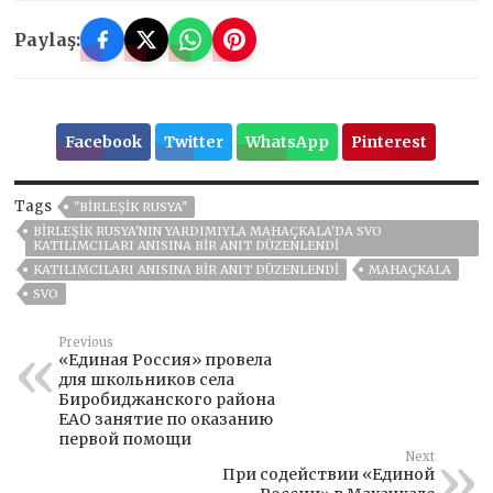
Paylaş:
Facebook
Twitter
WhatsApp
Pinterest
Tags
"BIRLEŞIK RUSYA"
BIRLEŞIK RUSYA'NIN YARDIMIYLA MAHAÇKALA'DA SVO
KATILIMCILARI ANISINA BIR ANIT DÜZENLENDI
KATILIMCILARI ANISINA BIR ANIT DÜZENLENDI
MAHAÇKALA
SVO
Previous
«Единая Россия» провела
для школьников села
Биробиджанского района
ЕАО занятие по оказанию
первой помощи
Next
При содействии «Единой