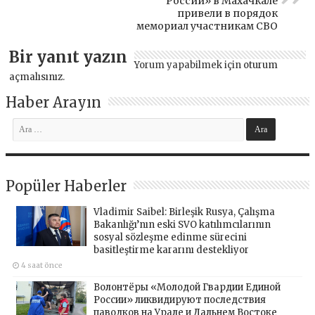
России» в Махачкале
привели в порядок
мемориал участникам СВО
Bir yanıt yazın
Yorum yapabilmek için
oturum
açmalısınız
.
Haber Arayın
Popüler Haberler
Vladimir Saibel: Birleşik Rusya, Çalışma
Bakanlığı’nın eski SVO katılımcılarının
sosyal sözleşme edinme sürecini
basitleştirme kararını destekliyor
4 saat önce
Волонтёры «Молодой Гвардии Единой
России» ликвидируют последствия
паводков на Урале и Дальнем Востоке