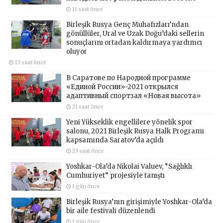
11 saat önce
Birleşik Rusya Genç Muhafızları’ndan
gönüllüler, Ural ve Uzak Doğu’daki sellerin
sonuçlarını ortadan kaldırmaya yardımcı
oluyor
13 saat önce
В Саратове по Народной программе
«Единой России»-2021 открылся
адаптивный спортзал «Новая высота»
21 saat önce
Yeni Yükseklik engellilere yönelik spor
salonu, 2021 Birleşik Rusya Halk Programı
kapsamında Saratov’da açıldı
23 saat önce
Yoshkar-Ola’da Nikolai Valuev, “Sağlıklı
Cumhuriyet” projesiyle tanıştı
1 gün önce
Birleşik Rusya’nın girişimiyle Yoshkar-Ola’da
bir aile festivali düzenlendi
1 gün önce