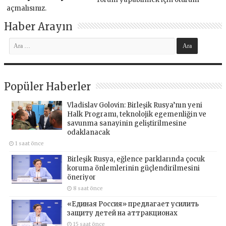
açmalısınız
.
Haber Arayın
Popüler Haberler
Vladislav Golovin: Birleşik Rusya’nın yeni
Halk Programı, teknolojik egemenliğin ve
savunma sanayinin geliştirilmesine
odaklanacak
1 saat önce
Birleşik Rusya, eğlence parklarında çocuk
koruma önlemlerinin güçlendirilmesini
öneriyor
8 saat önce
«Единая Россия» предлагает усилить
защиту детей на аттракционах
15 saat önce