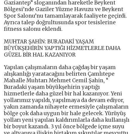
Gaziantep” sloganından hareketle Beykent
Bölgesi’nde Gaziler Yüzme Havuzu ve Beykent
Spor Salonu’nu tamamlayarak faaliyete geçirdi.
Ayrıca talep doğrultusunda spor tesislerine
fitness salonu eklendi.
MUHTAR ŞAHİN: BURADAKİ YAŞAM
BÜYÜKŞEHİRİN YAPTIĞI HİZMETLERLE DAHA
GÜZEL BİR HAL KAZANIYOR
Yapılan çalışmaların daha çağdaş bir yaşam
alışkanlığı yaratacağını belirten Çamlıtepe
Mahalle Muhtarı Mehmet Cemil Şahin, “
Buradaki yaşam büyükşehirin yaptığı
hizmetlerle daha güzel bir hal kazanıyor. Yeni
yollarımız yapıldı, yapılmaya da devam ediyor,
yakın zamanda nihayete ermesiyle çalışmaların
bölge çok daha uygun bir hale gelecek. Yürüyüş
yolları yeni yapılan kaldırımlarla daha kullanışlı
bir boyut kazandı. 3 yıl önce bölgede içme suyu
ve altyapıya ilişkin birtakım sıkıntılar mevcuttu.