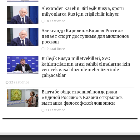
Alexander Karelin: Birleşik Rusya, sporu
milyonlarca Rus için erişilebilir kılıyor
18 saat önce
Александр Карелин: «Единая Россия»
делает спорт доступным для миллионов
россиян
19 saat önce
Birleşik Rusya milletvekilleri, SVO
katılımcılarının arazi sahibi olmalarına izin
verecek yasal düzenlemeler üzerinde
çalışacaklar
22 saat önce
В штабе общественной поддержки
«Единой России» в Казани открылась
выставка философской живописи
23 saat önce