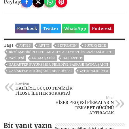
Paylaş:
Facebook
Twitter
WhatsApp
Pinterest
Tags
ANTEP
ARTTI
BEYKENTİN
BÜYÜKŞEHİR
BÜYÜKŞEHİR’İN YATIRIMLARIYLA BEYKENTİN CAZİBESİ ARTTI
CAZİBESİ
FATMA ŞAHİN
GAZIANTEP
GAZIANTEP BÜYÜKŞEHIR BELEDIYE BAŞKANI FATMA ŞAHIN
GAZİANTEP BÜYÜKŞEHİR BELEDİYESİ
YATIRIMLARIYLA
Previous
HALİLİYE, GÜÇLÜ TEMİZLİK
FİLOSU İLE HER SOKAKTA!
Next
HİSER PROJESİ FİRMALARIN
REKABET GÜCÜNÜ
ARTIRACAK
Bir yanıt yazın
Yorum yapabilmek için
oturum