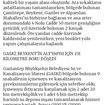
kaliteli bir yaşam alanı oluşturdu. Ara sokakların
asfaltlanması tamamlanırken, bölgede bulunan
Çamlıtepe, Beykent, Gaziler ve Alparslan
Mahallesi’ni birbirine bağlayan ve ana arter
durumundaki 4 Nolu Cadde 50 metre genişliğine
getirildi, yol üzerinde bulunan 2 kavşak
düzenlendi. Öte yandan cadde üzerinde
kaldırımlar yenilenirken, yeni bisiklet yolu
yapım çalışmalarına başlandı.
GASKİ, BEYKENT’İN ALTYAPISI İÇİN 231
KİLOMETRE BORU DÖŞEDİ
Gaziantep Büyükşehir Belediyesi Su ve
Kanalizasyon İdaresi (GASKİ) bölgede bulunan 9
mahallenin içmesuyu ve kanalizasyon
gereksinimlerini gidermek için seferber oldu.
İçmesuyu ihtiyacını karşılamak için 2 adet 20
bin metreküplük ve 1 adet 6 bin metreküp
hacimli su deposu inşası tamamlanarak hizmet
vermeye başladı. Ayrıca Q100 VE Q1000