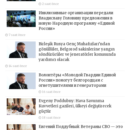
2 saat önce
Инклюзивные организации передали
Владиславу Головину предложения в
новую Народную программу «Единой
России»
7 saat önce
Birleşik Rusya Genç Muhafızları’ndan
gönüllüler, Belgorod sakinlerine yangın
söndürücüler ve jeneratörler konusunda
yardımcı olacak
14 saat önce
Волонтёры «Молодой Гвардии Единой
России» помогут белгородцам с
огнетушителями и генераторами
16 saat önce
Evgeny Poddubny: Hava Savunma
Kuvvetleri gazileri, ülkeyi değiştirecek
güçtür
18 saat önce
Евгений Поддубный: Ветераны СВО — это