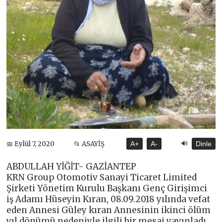
🔊
📅 Eylül 7, 2020
📂 ASAYİŞ
A+
A-
Dinle
ABDULLAH YİĞİT- GAZİANTEP
KRN Group Otomotiv Sanayi Ticaret Limited
Şirketi Yönetim Kurulu Başkanı Genç Girişimci
iş Adamı Hüseyin Kıran, 08.09.2018 yılında vefat
eden Annesi Güley kıran Annesinin ikinci ölüm
yıl dönümü nedeniyle ilgili bir mesaj yayınladı.