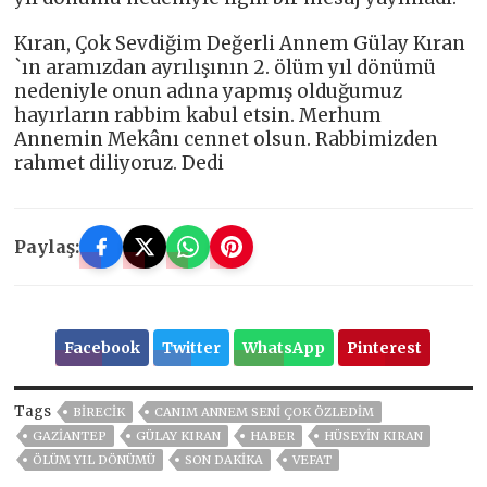
Kıran, Çok Sevdiğim Değerli Annem Gülay Kıran
`ın aramızdan ayrılışının 2. ölüm yıl dönümü
nedeniyle onun adına yapmış olduğumuz
hayırların rabbim kabul etsin. Merhum
Annemin Mekânı cennet olsun. Rabbimizden
rahmet diliyoruz. Dedi
Paylaş:
Facebook
Twitter
WhatsApp
Pinterest
Tags
BİRECİK
CANIM ANNEM SENI ÇOK ÖZLEDIM
GAZIANTEP
GÜLAY KIRAN
HABER
HÜSEYIN KIRAN
ÖLÜM YIL DÖNÜMÜ
SON DAKIKA
VEFAT