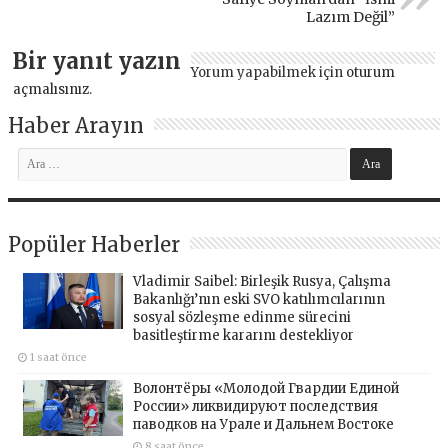
Lazım Değil”
Bir yanıt yazın
Yorum yapabilmek için
oturum
açmalısınız
.
Haber Arayın
Popüler Haberler
Vladimir Saibel: Birleşik Rusya, Çalışma
Bakanlığı’nın eski SVO katılımcılarının
sosyal sözleşme edinme sürecini
basitleştirme kararını destekliyor
1 saat önce
Волонтёры «Молодой Гвардии Единой
России» ликвидируют последствия
паводков на Урале и Дальнем Востоке
8 saat önce