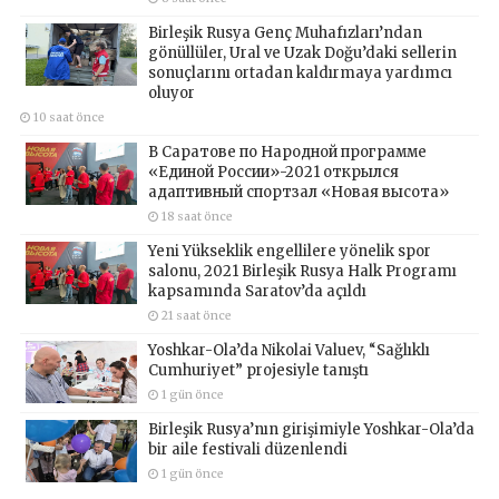
Birleşik Rusya Genç Muhafızları’ndan
gönüllüler, Ural ve Uzak Doğu’daki sellerin
sonuçlarını ortadan kaldırmaya yardımcı
oluyor
10 saat önce
В Саратове по Народной программе
«Единой России»-2021 открылся
адаптивный спортзал «Новая высота»
18 saat önce
Yeni Yükseklik engellilere yönelik spor
salonu, 2021 Birleşik Rusya Halk Programı
kapsamında Saratov’da açıldı
21 saat önce
Yoshkar-Ola’da Nikolai Valuev, “Sağlıklı
Cumhuriyet” projesiyle tanıştı
1 gün önce
Birleşik Rusya’nın girişimiyle Yoshkar-Ola’da
bir aile festivali düzenlendi
1 gün önce