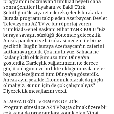
programını bozmayan Tümkiad heyeti daha
sonra Şehitler Hiyabanı ve Bakü Türk
Şehitliğini’de ziyaret ederek çelenk bıraktılar.
Burada programı takip eden Azerbaycan Devlet
Televizyonu AZ TV’ye bir röportaj veren
Tümkiad Genel Başkanı Nihat TANRIKULU “Biz
buraya savaşın sürdüğü dönemde gelecektik.
Ancak pandemi ve bürokrasi nedeni ile biraz
geciktik. Bugün buraya Azerbaycan’ın zaferini
kutlamaya geldik. Çok mutluyuz. Sahada ne
kadar güçlü olduğumuzu tüm Dünya’ya
gösterdik. Kardeşlik bağlarımızın ne derece
güçlü olduğunu ve birlikte olduğumuz da neleri
başarabileceğimizi tüm Dünya’ya gösterdik.
Ancak aynı şekilde Ekonomik olarak da güçlü
olmalıyız. Bunun için de çok çalışmalıyız.”
Diyerek ilk mesajlarını verdi.
ALMAYA DEĞİL, VERMEYE GELDİK.
Program süresince AZ TV başta olmak üzere bir
çok kanalda programlara konuk olan Nihat