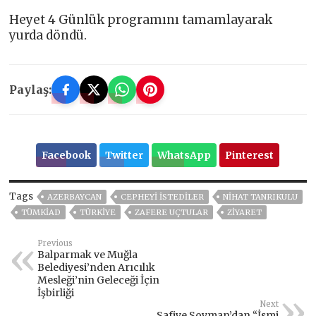
Heyet 4 Günlük programını tamamlayarak
yurda döndü.
Paylaş:
Facebook
Twitter
WhatsApp
Pinterest
Tags
AZERBAYCAN
CEPHEYİ İSTEDİLER
NİHAT TANRIKULU
TÜMKİAD
TÜRKİYE
ZAFERE UÇTULAR
ZIYARET
Previous
Balparmak ve Muğla
Belediyesi’nden Arıcılık
Mesleği’nin Geleceği İçin
İşbirliği
Next
Safiye Soyman’dan “İsmi