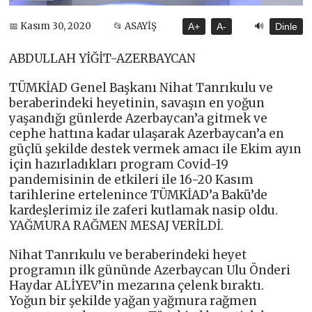
🔊
📅 Kasım 30, 2020
📂 ASAYİŞ
A+
A-
Dinle
ABDULLAH YİĞİT-AZERBAYCAN
TÜMKİAD Genel Başkanı Nihat Tanrıkulu ve
beraberindeki heyetinin, savaşın en yoğun
yaşandığı günlerde Azerbaycan’a gitmek ve
cephe hattına kadar ulaşarak Azerbaycan’a en
güçlü şekilde destek vermek amacı ile Ekim ayın
için hazırladıkları program Covid-19
pandemisinin de etkileri ile 16-20 Kasım
tarihlerine ertelenince TÜMKİAD’a Bakü’de
kardeşlerimiz ile zaferi kutlamak nasip oldu.
YAĞMURA RAĞMEN MESAJ VERİLDİ.
Nihat Tanrıkulu ve beraberindeki heyet
programın ilk gününde Azerbaycan Ulu Önderi
Haydar ALİYEV’in mezarına çelenk bıraktı.
Yoğun bir şekilde yağan yağmura rağmen