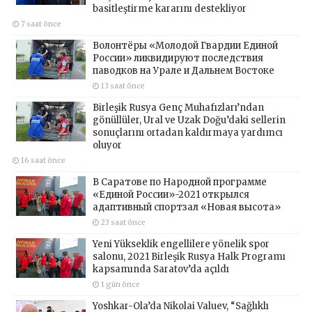
basitleştirme kararını destekliyor
7 saat önce
Волонтёры «Молодой Гвардии Единой
России» ликвидируют последствия
паводков на Урале и Дальнем Востоке
13 saat önce
Birleşik Rusya Genç Muhafızları’ndan
gönüllüler, Ural ve Uzak Doğu’daki sellerin
sonuçlarını ortadan kaldırmaya yardımcı
oluyor
16 saat önce
В Саратове по Народной программе
«Единой России»-2021 открылся
адаптивный спортзал «Новая высота»
23 saat önce
Yeni Yükseklik engellilere yönelik spor
salonu, 2021 Birleşik Rusya Halk Programı
kapsamında Saratov’da açıldı
1 gün önce
Yoshkar-Ola’da Nikolai Valuev, “Sağlıklı