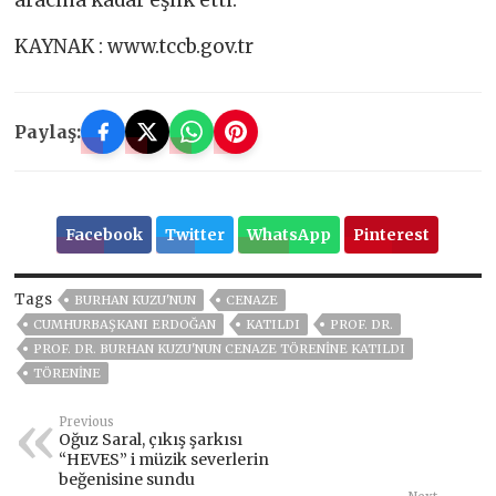
aracına kadar eşlik etti.
KAYNAK : www.tccb.gov.tr
Paylaş:
Facebook
Twitter
WhatsApp
Pinterest
Tags
BURHAN KUZU'NUN
CENAZE
CUMHURBAŞKANI ERDOĞAN
KATILDI
PROF. DR.
PROF. DR. BURHAN KUZU'NUN CENAZE TÖRENINE KATILDI
TÖRENINE
Previous
Oğuz Saral, çıkış şarkısı
“HEVES” i müzik severlerin
beğenisine sundu