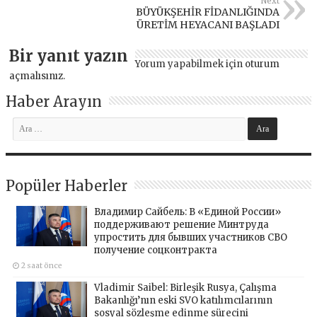
Next
BÜYÜKŞEHİR FİDANLIĞINDA
ÜRETİM HEYACANI BAŞLADI
Bir yanıt yazın
Yorum yapabilmek için
oturum
açmalısınız
.
Haber Arayın
Popüler Haberler
Владимир Сайбель: В «Единой России»
поддерживают решение Минтруда
упростить для бывших участников СВО
получение соцконтракта
2 saat önce
Vladimir Saibel: Birleşik Rusya, Çalışma
Bakanlığı’nın eski SVO katılımcılarının
sosyal sözleşme edinme sürecini