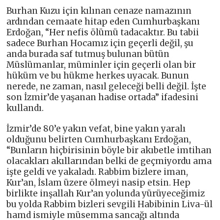
Burhan Kuzu için kılınan cenaze namazının
ardından cemaate hitap eden Cumhurbaşkanı
Erdoğan, “Her nefis ölümü tadacaktır. Bu tabii
sadece Burhan Hocamız için geçerli değil, şu
anda burada saf tutmuş bulunan bütün
Müslümanlar, müminler için geçerli olan bir
hüküm ve bu hükme herkes uyacak. Bunun
nerede, ne zaman, nasıl geleceği belli değil. İşte
son İzmir’de yaşanan hadise ortada” ifadesini
kullandı.
İzmir’de 80’e yakın vefat, bine yakın yaralı
olduğunu belirten Cumhurbaşkanı Erdoğan,
“Bunların hiçbirisinin böyle bir akıbetle imtihan
olacakları akıllarından belki de geçmiyordu ama
işte geldi ve yakaladı. Rabbim bizlere iman,
Kur’an, İslam üzere ölmeyi nasip etsin. Hep
birlikte inşallah Kur’an yolunda yürüyeceğimiz
bu yolda Rabbim bizleri sevgili Habibinin Liva-ül
hamd ismiyle müsemma sancağı altında