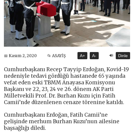
🔊
📅 Kasım 2, 2020
📂 ASAYİŞ
A+
A-
Dinle
Cumhurbaşkanı Recep Tayyip Erdoğan, Kovid-19
nedeniyle tedavi gördüğü hastanede 65 yaşında
vefat eden eski TBMM Anayasa Komisyonu
Başkanı ve 22, 23, 24 ve 26. dönem AK Parti
Milletvekili Prof. Dr. Burhan Kuzu için Fatih
Camii’nde düzenlenen cenaze törenine katıldı.
Cumhurbaşkanı Erdoğan, Fatih Camii’ne
gelişinde merhum Burhan Kuzu’nun ailesine
başsağlığı diledi.