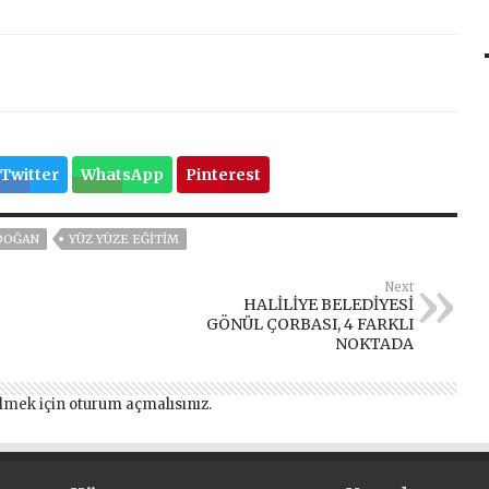
Twitter
WhatsApp
Pinterest
DOĞAN
YÜZ YÜZE EĞITIM
Next
HALİLİYE BELEDİYESİ
GÖNÜL ÇORBASI, 4 FARKLI
NOKTADA
lmek için
oturum açmalısınız
.