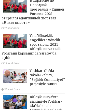
В Саратове по
Народной
программе «Единой
России»-2021
открылся адаптивный спортзал
«Новая высота»
17 saat önce
Yeni Yükseklik
engellilere yönelik
spor salonu, 2021
Birleşik Rusya Halk
Programı kapsamında Saratov’da
açıldı
19 saat önce
Yoshkar-Ola’da
Nikolai Valuev,
“Sağlıklı Cumhuriyet”
projesiyle tanıştı
23 saat önce
Birleşik Rusya’nın
girişimiyle Yoshkar-
Ola’da bir aile