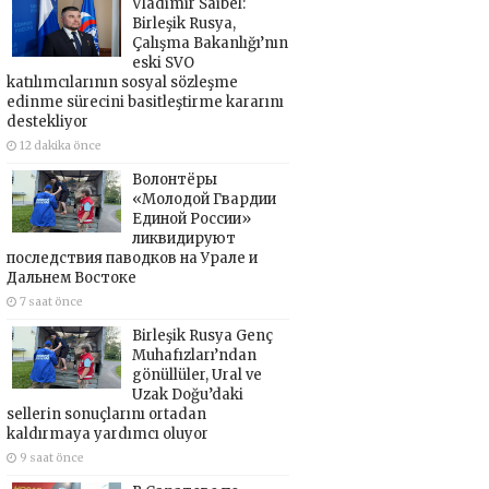
Vladimir Saibel:
Birleşik Rusya,
Çalışma Bakanlığı’nın
eski SVO
katılımcılarının sosyal sözleşme
edinme sürecini basitleştirme kararını
destekliyor
12 dakika önce
Волонтёры
«Молодой Гвардии
Единой России»
ликвидируют
последствия паводков на Урале и
Дальнем Востоке
7 saat önce
Birleşik Rusya Genç
Muhafızları’ndan
gönüllüler, Ural ve
Uzak Doğu’daki
sellerin sonuçlarını ortadan
kaldırmaya yardımcı oluyor
9 saat önce