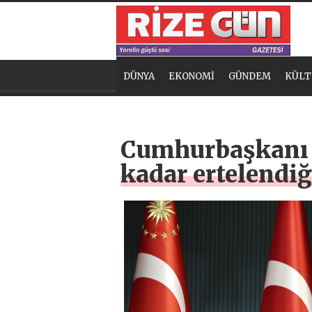
DÜNYA
EKONOMİ
GÜNDEM
KÜLT
Cumhurbaşkanı E
kadar ertelendi