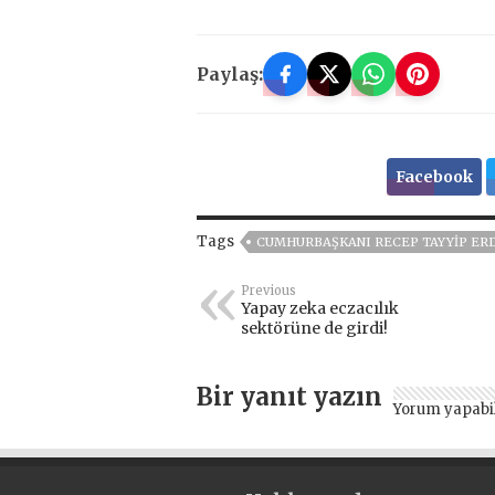
Paylaş:
Facebook
Tags
CUMHURBAŞKANI RECEP TAYYIP ER
Previous
Yapay zeka eczacılık
sektörüne de girdi!
Bir yanıt yazın
Yorum yapabi