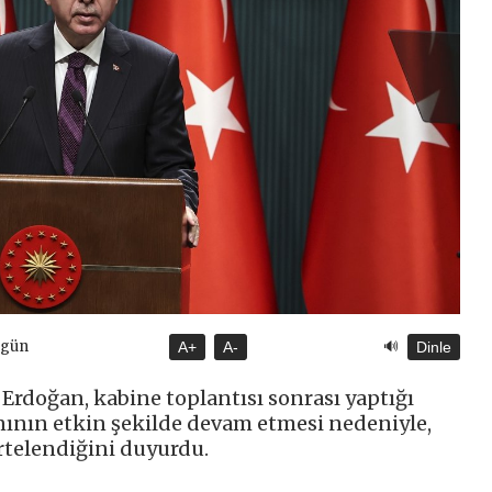
🔊
ugün
A+
A-
Dinle
rdoğan, kabine toplantısı sonrası yaptığı
nının etkin şekilde devam etmesi nedeniyle,
ertelendiğini duyurdu.