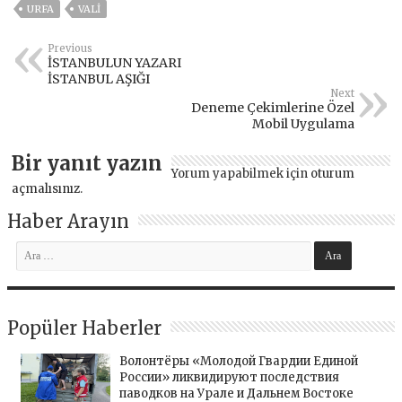
URFA
VALİ
Previous
İSTANBULUN YAZARI
İSTANBUL AŞIĞI
Next
Deneme Çekimlerine Özel
Mobil Uygulama
Bir yanıt yazın
Yorum yapabilmek için
oturum
açmalısınız
.
Haber Arayın
Popüler Haberler
Волонтёры «Молодой Гвардии Единой
России» ликвидируют последствия
паводков на Урале и Дальнем Востоке