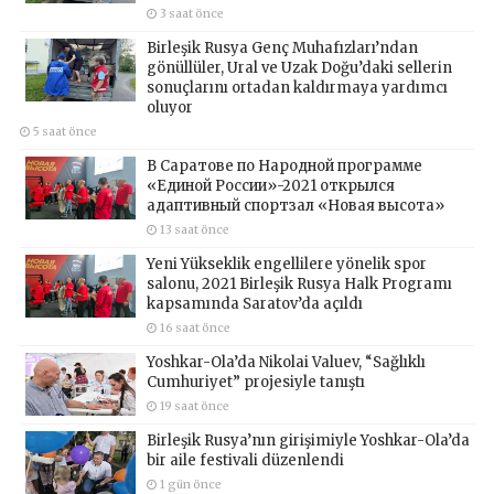
3 saat önce
Birleşik Rusya Genç Muhafızları’ndan
gönüllüler, Ural ve Uzak Doğu’daki sellerin
sonuçlarını ortadan kaldırmaya yardımcı
oluyor
5 saat önce
В Саратове по Народной программе
«Единой России»-2021 открылся
адаптивный спортзал «Новая высота»
13 saat önce
Yeni Yükseklik engellilere yönelik spor
salonu, 2021 Birleşik Rusya Halk Programı
kapsamında Saratov’da açıldı
16 saat önce
Yoshkar-Ola’da Nikolai Valuev, “Sağlıklı
Cumhuriyet” projesiyle tanıştı
19 saat önce
Birleşik Rusya’nın girişimiyle Yoshkar-Ola’da
bir aile festivali düzenlendi
1 gün önce