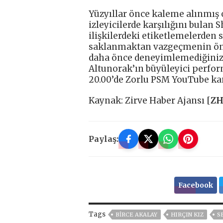
Yüzyıllar önce kaleme alınmış
izleyicilerde karşılığını bulan
ilişkilerdeki etiketlemelerden 
saklanmaktan vazgeçmenin önemi
daha önce deneyimlemediğiniz d
Altunorak’ın büyüleyici perfor
20.00’de Zorlu PSM YouTube kan
Kaynak: Zirve Haber Ajansı [
Z
Paylaş:
Facebook
Tags
BIRCE AKALAY
HIRÇIN KIZ
S