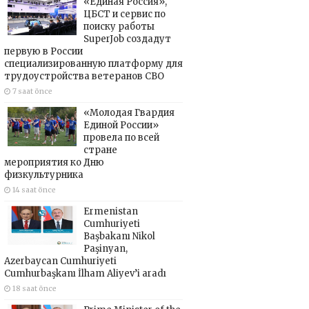
«Единая Россия»,
ЦБСТ и сервис по
поиску работы
SuperJob создадут
первую в России
специализированную платформу для
трудоустройства ветеранов СВО
7 saat önce
«Молодая Гвардия
Единой России»
провела по всей
стране
мероприятия ко Дню
физкультурника
14 saat önce
Ermenistan
Cumhuriyeti
Başbakanı Nikol
Paşinyan,
Azerbaycan Cumhuriyeti
Cumhurbaşkanı İlham Aliyev’i aradı
18 saat önce