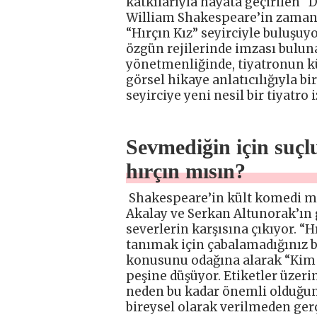
katkılarıyla hayata geçirilen “
William Shakespeare’in zaman
“Hırçın Kız” seyirciyle buluşu
özgün rejilerinde imzası bulun
yönetmenliğinde, tiyatronun k
görsel hikaye anlatıcılığıyla bi
seyirciye yeni nesil bir tiyatr
Sevmediğin için suçl
hırçın mısın?
Shakespeare’in kült komedi met
Akalay ve Serkan Altunorak’ın 
severlerin karşısına çıkıyor. “H
tanımak için çabalamadığınız bi
konusunu odağına alarak “Kim 
peşine düşüyor. Etiketler üzerin
neden bu kadar önemli olduğun
bireysel olarak verilmeden gerçe