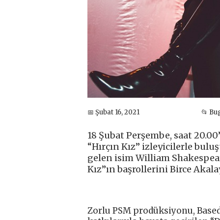
📅 Şubat 16, 2021
📂 Bu
18 Şubat Perşembe, saat 20.0
“Hırçın Kız” izleyicilerle bul
gelen isim William Shakespea
Kız”ın başrollerini Birce Akal
Zorlu PSM prodüksiyonu, Based I