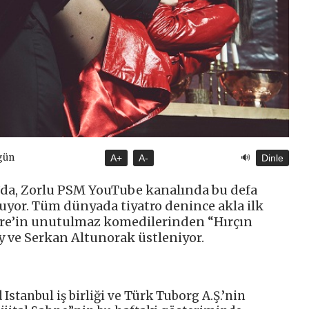
🔊
gün
A+
A-
Dinle
0’da, Zorlu PSM YouTube kanalında bu defa
uşuyor. Tüm dünyada tiyatro denince akla ilk
re’in unutulmaz komedilerinden “Hırçın
ay ve Serkan Altunorak üstleniyor.
stanbul iş birliği ve Türk Tuborg A.Ş.’nin