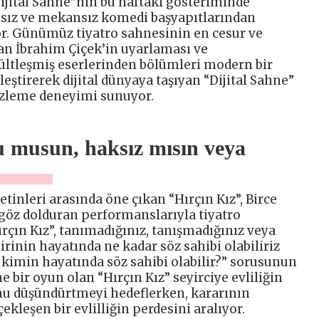
Dijital Sahne”nin bu haftaki gösteriminde
sız ve mekansız komedi başyapıtlarından
yor. Günümüz tiyatro sahnesinin en cesur ve
an İbrahim Çiçek’in uyarlaması ve
ültleşmiş eserlerinden bölümleri modern bir
rleştirerek dijital dünyaya taşıyan “Dijital Sahne”
o izleme deneyimi sunuyor.
u musun, haksız mısın veya
inleri arasında öne çıkan “Hırçın Kız”, Birce
göz dolduran performanslarıyla tiyatro
ırçın Kız”, tanımadığınız, tanışmadığınız veya
rinin hayatında ne kadar söz sahibi olabiliriz
kimin hayatında söz sahibi olabilir?” sorusunun
e bir oyun olan “Hırçın Kız” seyirciye evliliğin
u düşündürtmeyi hedeflerken, kararının
kleşen bir evlilliğin perdesini aralıyor.