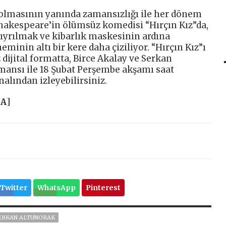
 olmasının yanında zamansızlığı ile her dönem
 Shakespeare’in ölümsüz komedisi “Hırçın Kız”da,
sıyrılmak ve kibarlık maskesinin ardına
nin altı bir kere daha çiziliyor. “Hırçın Kız”ı
ijital formatta, Birce Akalay ve Serkan
mansı ile 18 Şubat Perşembe akşamı saat
alından izleyebilirsiniz.
HA
]
Twitter
WhatsApp
Pinterest
ERKAN ALTUNORAK