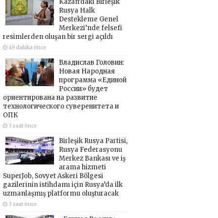
Kazan’daki Birleşik
Rusya Halk
Destekleme Genel
Merkezi’nde felsefi
resimlerden oluşan bir sergi açıldı
49 dakika önce
Владислав Головин:
Новая Народная
программа «Единой
России» будет
ориентирована на развитие
технологического суверенитета и
ОПК
3 saat önce
Birleşik Rusya Partisi,
Rusya Federasyonu
Merkez Bankası ve iş
arama hizmeti
SuperJob, Sovyet Askeri Bölgesi
gazilerinin istihdamı için Rusya’da ilk
uzmanlaşmış platformu oluşturacak
3 saat önce