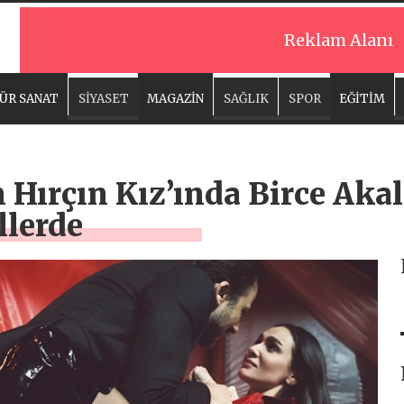
Reklam Alanı
ÜR SANAT
SİYASET
MAGAZİN
SAĞLIK
SPOR
EĞİTİM
n Hırçın Kız’ında Birce Aka
llerde