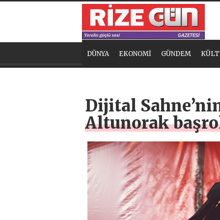
DÜNYA
EKONOMİ
GÜNDEM
KÜLT
Dijital Sahne’ni
Altunorak başro