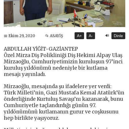
🔊
📅 Ekim 29, 2020
📂 ASAYİŞ
A+
A-
Dinle
ABDULLAH YİĞİT-GAZİANTEP
Özel Mirza Diş Polikliniği Diş Hekimi Alpay Ulaş
Mirzaoğlu, Cumhuriyetimizin kuruluşun 97’inci
kuruluş yıldönümü nedeniyle bir kutlama
mesajı yayınladı.
Mirzaoğlu, mesajında şu ifadelere yer verdi:
Türk Milleti’nin, Gazi Mustafa Kemal Atatürk’ün
önderliğinde Kurtuluş Savaşı’nı kazanarak, bunu
Cumhuriyetle taçlandırdığı günün 97.
yıldönümünü kutlamanın gurur ve coşkusunu
hep birlikte yaşıyoruz.