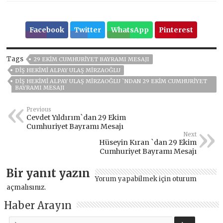
Facebook
Twitter
WhatsApp
Pinterest
Tags
29 EKIM CUMHURIYET BAYRAMI MESAJI
DIŞ HEKIMI ALPAY ULAŞ MIRZAOĞLU
DIŞ HEKIMI ALPAY ULAŞ MIRZAOĞLU `NDAN 29 EKIM CUMHURIYET
BAYRAMI MESAJI
Previous
Cevdet Yıldırım`dan 29 Ekim
Cumhuriyet Bayramı Mesajı
Next
Hüseyin Kıran `dan 29 Ekim
Cumhuriyet Bayramı Mesajı
Bir yanıt yazın
Yorum yapabilmek için
oturum
açmalısınız
.
Haber Arayın