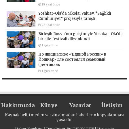
18 saat önce
Yoshkar-Ola’da Nikolai Valuev, “Sağlıklı
Cumhuriyet” projesiyle tanıştı
22 saat önce
Birleşik Rusya’nın girişimiyle Yoshkar-Ola’da
bir aile festivali düzenlendi
1 gün önce
По инициативе «Единой России» в
Йошкар-Оле состоялся семейный
фестиваль
1 gün önce
Hakkımızda
Künye
Yazarlar
İletişim
Kaynak belirtmeden ve izin almadan haberlerin kopyalanması
yasaktır.