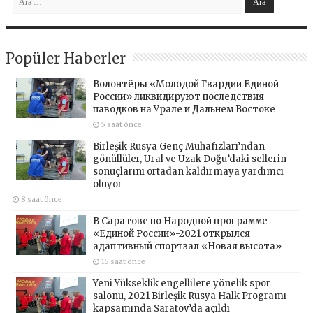
Popüler Haberler
Волонтёры «Молодой Гвардии Единой
России» ликвидируют последствия
паводков на Урале и Дальнем Востоке
5 saat önce
Birleşik Rusya Genç Muhafızları’ndan
gönüllüler, Ural ve Uzak Doğu’daki sellerin
sonuçlarını ortadan kaldırmaya yardımcı
oluyor
8 saat önce
В Саратове по Народной программе
«Единой России»-2021 открылся
адаптивный спортзал «Новая высота»
15 saat önce
Yeni Yükseklik engellilere yönelik spor
salonu, 2021 Birleşik Rusya Halk Programı
kapsamında Saratov’da açıldı