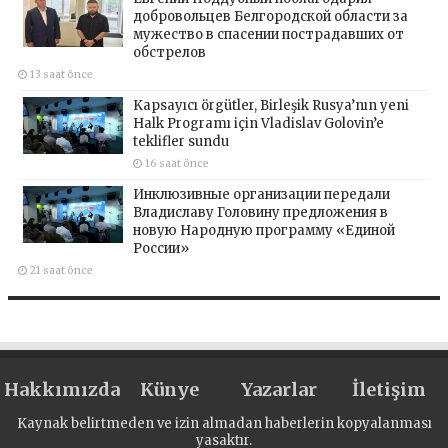
добровольцев Белгородской области за
мужество в спасении пострадавших от
обстрелов
13 saat önce
Kapsayıcı örgütler, Birleşik Rusya’nın yeni
Halk Programı için Vladislav Golovin’e
teklifler sundu
16 saat önce
Инклюзивные организации передали
Владиславу Головину предложения в
новую Народную программу «Единой
России»
21 saat önce
Hakkımızda
Künye
Yazarlar
İletişim
Kaynak belirtmeden ve izin almadan haberlerin kopyalanması
yasaktır.