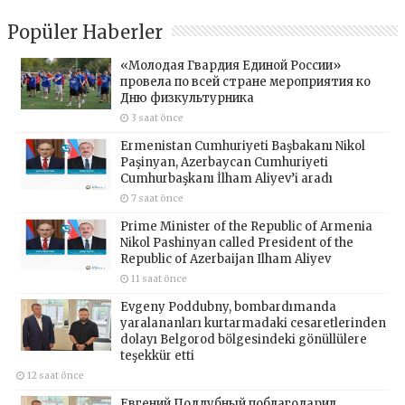
Popüler Haberler
«Молодая Гвардия Единой России»
провела по всей стране мероприятия ко
Дню физкультурника
3 saat önce
Ermenistan Cumhuriyeti Başbakanı Nikol
Paşinyan, Azerbaycan Cumhuriyeti
Cumhurbaşkanı İlham Aliyev’i aradı
7 saat önce
Prime Minister of the Republic of Armenia
Nikol Pashinyan called President of the
Republic of Azerbaijan Ilham Aliyev
11 saat önce
Evgeny Poddubny, bombardımanda
yaralananları kurtarmadaki cesaretlerinden
dolayı Belgorod bölgesindeki gönüllülere
teşekkür etti
12 saat önce
Евгений Поддубный поблагодарил